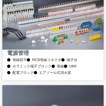
電源管理
母線碍子
MCB母線コネクタ
端子台
セラミック端子ブロック
母線
UKK
配電ブロック
エアゾール式消火器