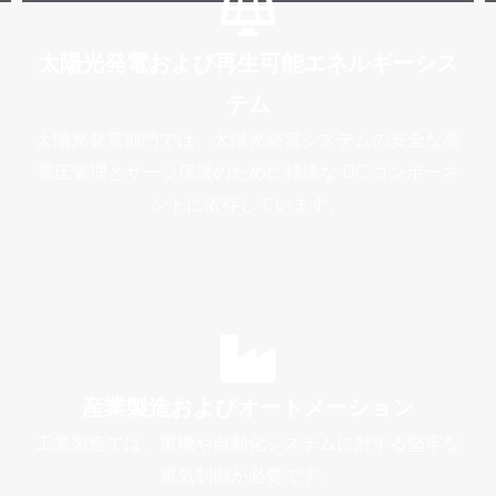
太陽光発電および再生可能エネルギーシス
テム
太陽光発電部門では、太陽光発電システムの安全な高
電圧管理とサージ保護のために特殊な DC コンポーネ
ントに依存しています。
産業製造およびオートメーション
工業製造では、重機や自動化システムに対する堅牢な
電気制御が必要です。