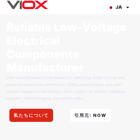
内
JA
容
を
Reliable Low-Voltage
ス
Electrical
キ
ッ
Components
プ
Manufacturer
VIOX manufactures circuit protection, switching, motor control, and
panel accessories for distributors, OEMs, panel builders, and solar
system integrators. Get factory-direct support for product selection,
samples, OEM packaging, and repeat orders.
私たちについて
引用元: NOW