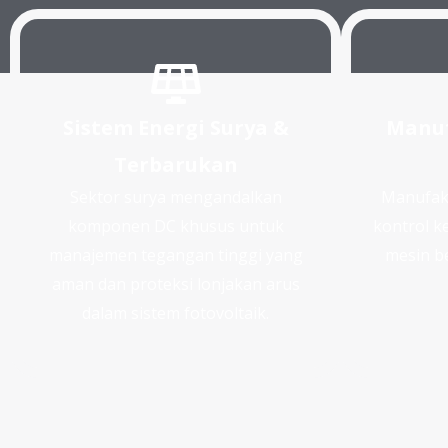
Sistem Energi Surya &
Manuf
Terbarukan
Sektor surya mengandalkan
Manufakt
komponen DC khusus untuk
kontrol k
manajemen tegangan tinggi yang
mesin be
aman dan proteksi lonjakan arus
dalam sistem fotovoltaik.