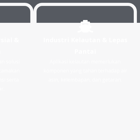
sial &
Industri Kelautan & Lepas
n
Pantai
 solusi
Aplikasi kelautan memerlukan
utamakan
komponen yang tahan terhadap air
si serta
asin, kelembapan, dan getaran.
r.