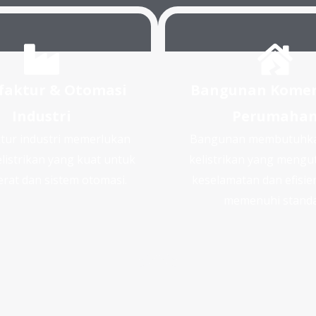
aktur & Otomasi
Bangunan Komer
Industri
Perumaha
ur industri memerlukan
Bangunan membutuhkan
elistrikan yang kuat untuk
kelistrikan yang meng
rat dan sistem otomasi.
keselamatan dan efisien
memenuhi standa