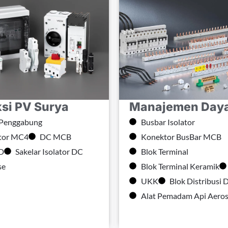
ksi PV Surya
Manajemen Day
 Penggabung
Busbar Isolator
tor MC4
DC MCB
Konektor BusBar MCB
D
Sakelar Isolator DC
Blok Terminal
se
Blok Terminal Keramik
UKK
Blok Distribusi 
Alat Pemadam Api Aeros