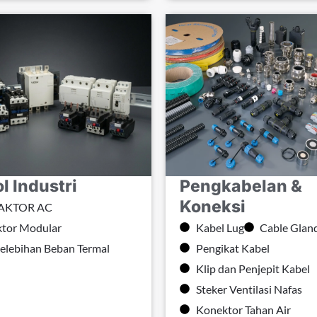
l Industri
Pengkabelan &
Koneksi
AKTOR AC
tor Modular
Kabel Lug
Cable Glan
Kelebihan Beban Termal
Pengikat Kabel
Klip dan Penjepit Kabel
Steker Ventilasi Nafas
Konektor Tahan Air