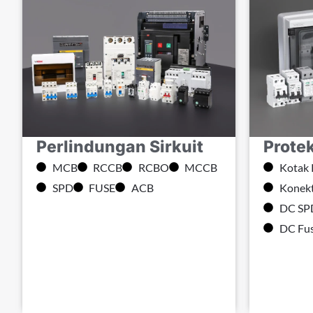
Perlindungan Sirkuit
Prote
MCB
RCCB
RCBO
MCCB
Kotak
SPD
FUSE
ACB
Konek
DC SP
DC Fu