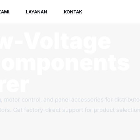
KAMI
LAYANAN
KONTAK
ow-Voltage
 Components
rer
, motor control, and panel accessories for distributo
ors. Get factory-direct support for product selection