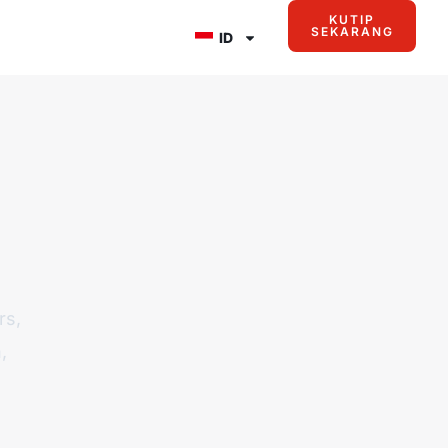
KUTIP
SEKARANG
ID
rs,
,