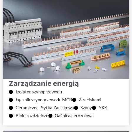
Zarządzanie energią
Izolator szynoprzewodu
Łącznik szynoprzewodu MCB
Z zaciskami
Ceramiczna Płytka Zaciskowa
Szyny
УКК
Bloki rozdzielcze
Gaśnica aerozolowa