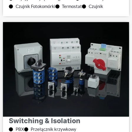
Czujnik Fotokomórki
Termostat
Czujnik
Switching & Isolation
PBX
Przełącznik krzywkowy