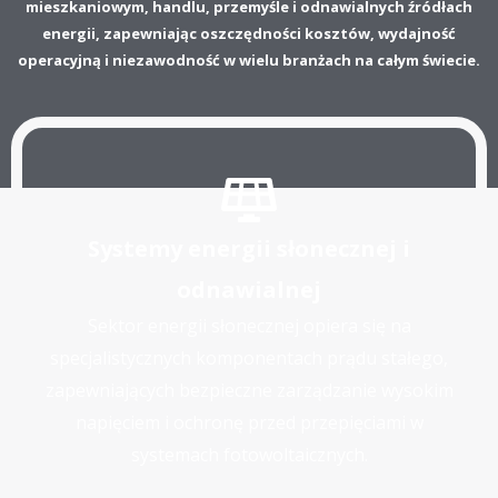
mieszkaniowym, handlu, przemyśle i odnawialnych źródłach
energii, zapewniając oszczędności kosztów, wydajność
operacyjną i niezawodność w wielu branżach na całym świecie.
Systemy energii słonecznej i
odnawialnej
Sektor energii słonecznej opiera się na
specjalistycznych komponentach prądu stałego,
zapewniających bezpieczne zarządzanie wysokim
napięciem i ochronę przed przepięciami w
systemach fotowoltaicznych.