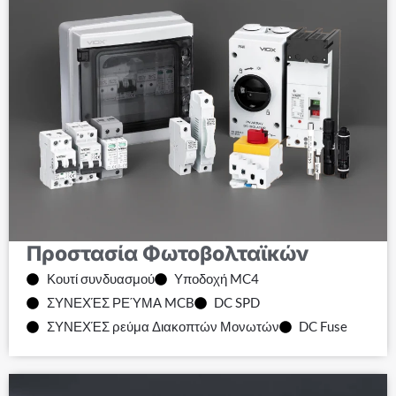
Προστασία Φωτοβολταϊκών
Κουτί συνδυασμού
Υποδοχή MC4
ΣΥΝΕΧΈΣ ΡΕΎΜΑ MCB
DC SPD
ΣΥΝΕΧΈΣ ρεύμα Διακοπτών Μονωτών
DC Fuse