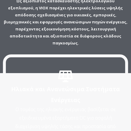
Ως αξιόπιστος κατασκευαστής ηλεκτρολογικού
εξοπλισμού, η VIOX παρέχει ηλεκτρικές λύσεις υψηλής
απόδοσης σχεδιασμένες για οικιακές, εμπορικές,
βιομηχανικές και εφαρμογές ανανεώσιμων πηγών ενέργειας,
παρέχοντας εξοικονόμηση κόστους, λειτουργική
αποδοτικότητα και αξιοπιστία σε διάφορους κλάδους
παγκοσμίως.
Ηλιακά και Ανανεώσιμα Συστήματα
Ενέργειας
Ο τομέας της ηλιακής ενέργειας βασίζεται σε
εξειδικευμένα εξαρτήματα DC για ασφαλή
διαχείριση υψηλής τάσης και προστασία από