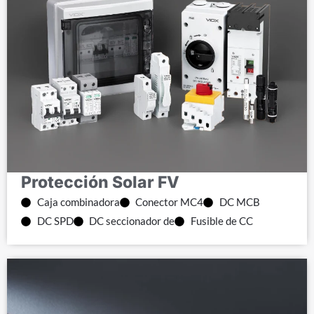
Protección Solar FV
Caja combinadora
Conector MC4
DC MCB
DC SPD
DC seccionador de
Fusible de CC