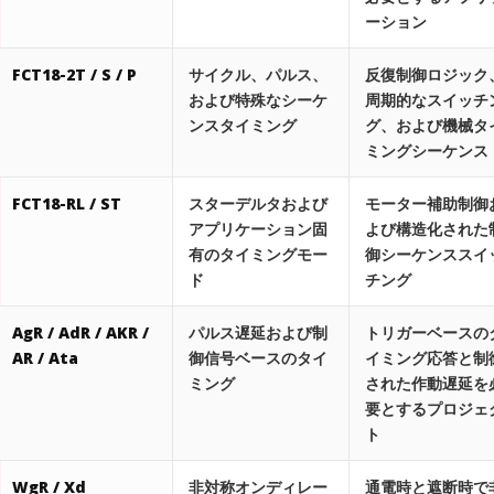
ーション
FCT18-2T / S / P
サイクル、パルス、
反復制御ロジック
および特殊なシーケ
周期的なスイッチ
ンスタイミング
グ、および機械タ
ミングシーケンス
FCT18-RL / ST
スターデルタおよび
モーター補助制御
アプリケーション固
よび構造化された
有のタイミングモー
御シーケンススイ
ド
チング
AgR / AdR / AKR /
パルス遅延および制
トリガーベースの
AR / Ata
御信号ベースのタイ
イミング応答と制
ミング
された作動遅延を
要とするプロジェ
ト
WgR / Xd
非対称オンディレー
通電時と遮断時で