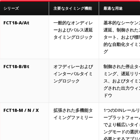
シリーズ
主要なタイミング機能
最適な用途
FCT18-A/At
一般的なオンディレ
基本的なシーケン
ーおよびパルス遅延
遅延、制御された
タイミングロジック
タート、および標
的な自動化タイミ
グ
FCT18-B/Bt
オフディレーおよび
制御された停止タ
インターバルタイミ
ミング、遅延リリ
ングロジック
ス、およびタイミ
グされた出力ウィ
ドウ
FCT18-M / N / X
拡張された多機能タ
1つのDINレール
イミングファミリー
ープラットフォー
でより幅広いタイ
ングモードの選択
必要とするアプリ