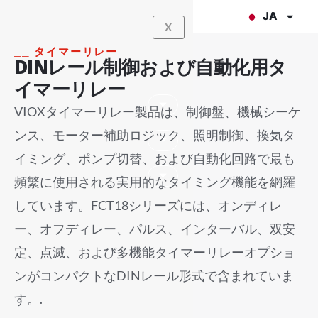
内
JA
X
容
を
⎯⎯ タイマーリレー
DINレール制御および自動化用タ
ス
イマーリレー
キ
ッ
VIOXタイマーリレー製品は、制御盤、機械シーケ
プ
ンス、モーター補助ロジック、照明制御、換気タ
イミング、ポンプ切替、および自動化回路で最も
頻繁に使用される実用的なタイミング機能を網羅
しています。FCT18シリーズには、オンディレ
ー、オフディレー、パルス、インターバル、双安
定、点滅、および多機能タイマーリレーオプショ
ンがコンパクトなDINレール形式で含まれていま
す。.