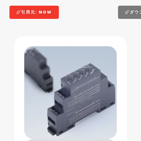
引用元: NOW
ダウ