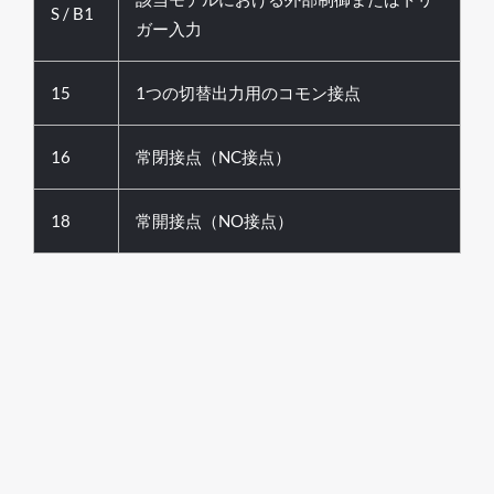
S / B1
ガー入力
15
1つの切替出力用のコモン接点
16
常閉接点（NC接点）
18
常開接点（NO接点）