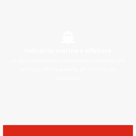
Industrie marine e offshore
Le applicazioni marine richiedono componenti che
resistano all'acqua salata, all'umidità e alle
vibrazioni.