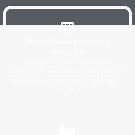
Sistemi di energia solare e
rinnovabile
Il settore solare si affida a componenti CC
specializzati per la gestione sicura dell'alta tensione
e la protezione dalle sovratensioni negli impianti
fotovoltaici.