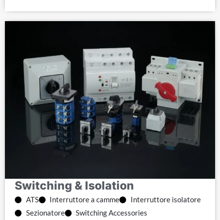
Switching & Isolation
ATS
Interruttore a camme
Interruttore isolatore
Sezionatore
Switching Accessories