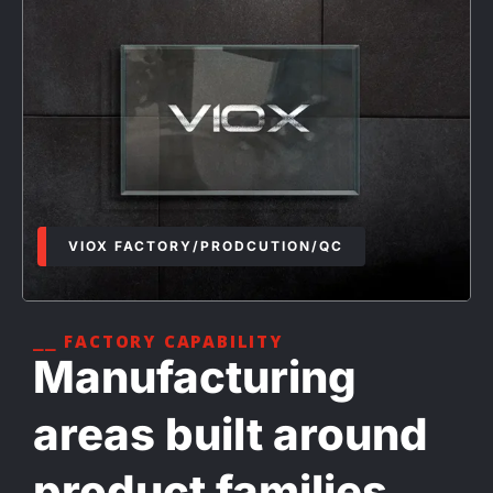
VIOX FACTORY/PRODCUTION/QC
⎯⎯ FACTORY CAPABILITY
Manufacturing
areas built around
product families.