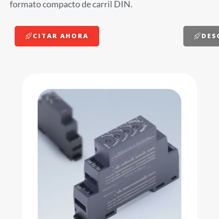
formato compacto de carril DIN.
CITAR AHORA
DES