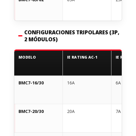
CONFIGURACIONES TRIPOLARES (3P,
2 MÓDULOS)
MODELO
IE RATING AC-1
IE RATING
BMC7-16/30
16A
6A
BMC7-20/30
20A
7A