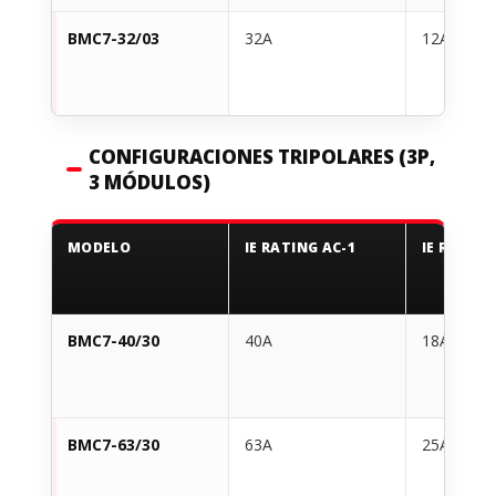
BMC7-32/03
32A
12A
CONFIGURACIONES TRIPOLARES (3P,
3 MÓDULOS)
MODELO
IE RATING AC-1
IE RATING
BMC7-40/30
40A
18A
BMC7-63/30
63A
25A