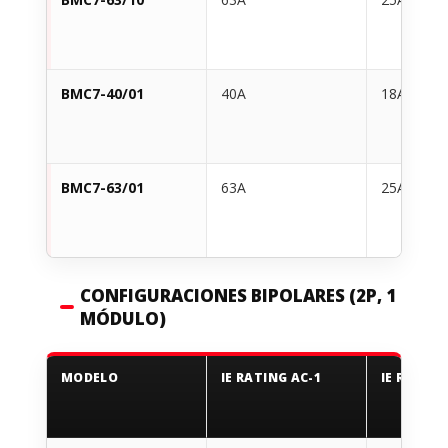
BMC7-40/01
40A
18A
BMC7-63/01
63A
25A
CONFIGURACIONES BIPOLARES (2P, 1
MÓDULO)
MODELO
IE RATING AC-1
IE RATING