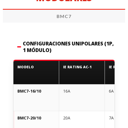
BMC7
CONFIGURACIONES UNIPOLARES (1P,
1 MÓDULO)
MODELO
IE RATING AC-1
IE RATING
BMC7-16/10
16A
6A
BMC7-20/10
20A
7A