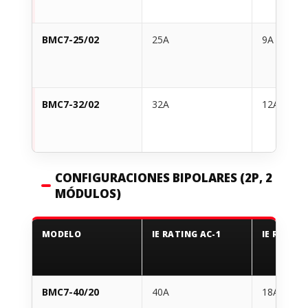
BMC7-25/02
25A
9A
BMC7-32/02
32A
12A
CONFIGURACIONES BIPOLARES (2P, 2
MÓDULOS)
MODELO
IE RATING AC-1
IE RATING
BMC7-40/20
40A
18A