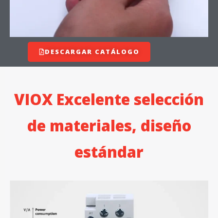
DESCARGAR CATÁLOGO
VIOX Excelente selección
de materiales, diseño
estándar