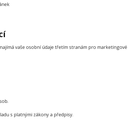
ránek
CÍ
onajímá vaše osobní údaje třetím stranám pro marketingové
sob.
adu s platnými zákony a předpisy.