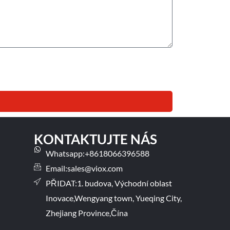
KONTAKTUJTE NÁS
Whatsapp:+8618066396588
Email:
sales@viox.com
PŘIDAT:1. budova, Východní oblast
Inovace,Wengyang town, Yueqing City,
Zhejiang Province,Čína