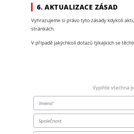
6. AKTUALIZACE ZÁSAD
Vyhrazujeme si právo tyto zásady kdykoli akt
stránkách.
V případě jakýchkoli dotazů týkajících se těc
Vyplňte všechna p
J
m
é
S
n
p