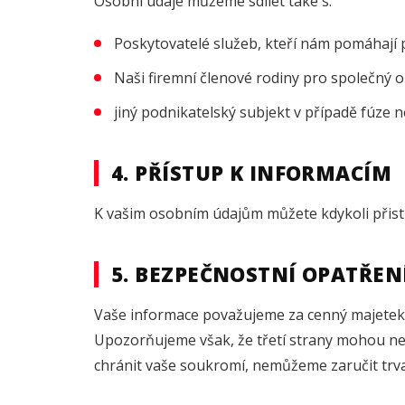
Osobní údaje můžeme sdílet také s:
Poskytovatelé služeb, kteří nám pomáhají 
Naši firemní členové rodiny pro společný 
jiný podnikatelský subjekt v případě fúze n
4. PŘÍSTUP K INFORMACÍM
K vašim osobním údajům můžete kdykoli přistu
5. BEZPEČNOSTNÍ OPATŘEN
Vaše informace považujeme za cenný majetek 
Upozorňujeme však, že třetí strany mohou n
chránit vaše soukromí, nemůžeme zaručit trv