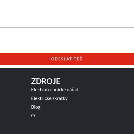
i
l
l
e
f
o
n
ODESLAT TEĎ
ZDROJE
Elektrotechnické nářadí
Elektrické zkratky
Blog
O