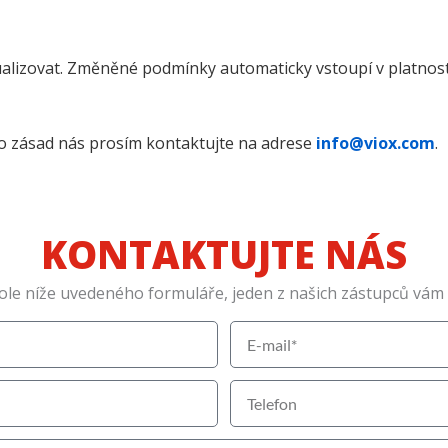
ualizovat. Změněné podmínky automaticky vstoupí v platnost 
hto zásad nás prosím kontaktujte na adrese
info@viox.com
.
KONTAKTUJTE NÁS
ole níže uvedeného formuláře, jeden z našich zástupců vám c
E
-
m
T
a
e