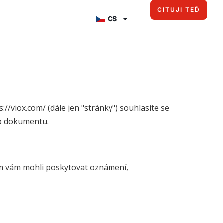
CITUJI TEĎ
CS
//viox.com/ (dále jen "stránky") souhlasíte se
to dokumentu.
om vám mohli poskytovat oznámení,