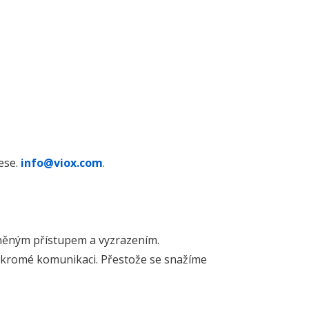
ese.
info@viox.com
.
něným přístupem a vyzrazením.
ukromé komunikaci. Přestože se snažíme