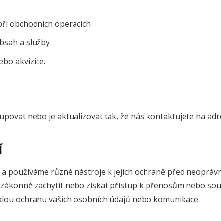
při obchodních operacích
obsah a služby
ebo akvizice.
povat nebo je aktualizovat tak, že nás kontaktujete na adr
Í
a používáme různé nástroje k jejich ochraně před neopráv
ezákonně zachytit nebo získat přístup k přenosům nebo so
alou ochranu vašich osobních údajů nebo komunikace.