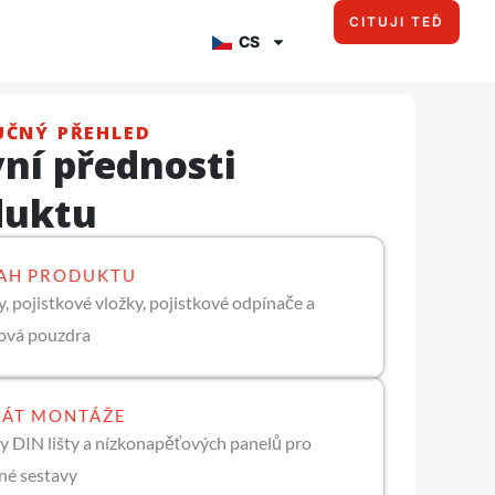
CITUJI TEĎ
CS
UČNÝ PŘEHLED
ní přednosti
duktu
AH PRODUKTU
y, pojistkové vložky, pojistkové odpínače a
ková pouzdra
ÁT MONTÁŽE
y DIN lišty a nízkonapěťových panelů pro
né sestavy