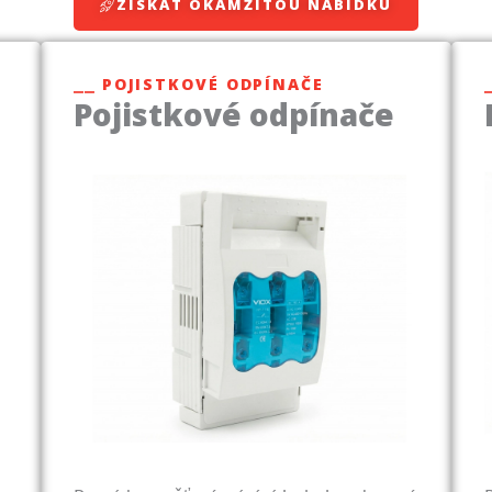
ZÍSKAT OKAMŽITOU NABÍDKU
⎯⎯ POJISTKOVÉ ODPÍNAČE
Pojistkové odpínače