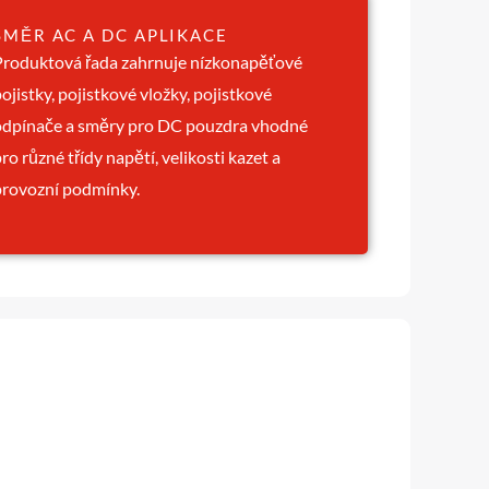
SMĚR AC A DC APLIKACE
Produktová řada zahrnuje nízkonapěťové
ojistky, pojistkové vložky, pojistkové
odpínače a směry pro DC pouzdra vhodné
ro různé třídy napětí, velikosti kazet a
provozní podmínky.