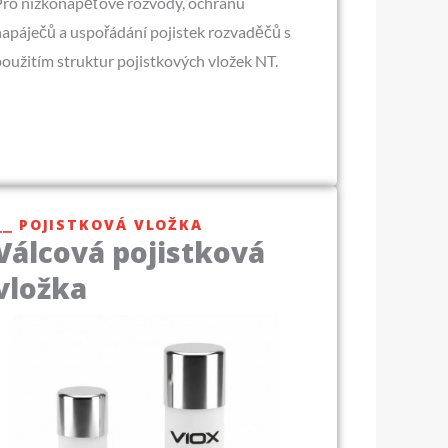
Pro nízkonapěťové rozvody, ochranu
napáječů a uspořádání pojistek rozvaděčů s
oužitím struktur pojistkových vložek NT.
⎯⎯ POJISTKOVÁ VLOŽKA
Válcová pojistková
vložka