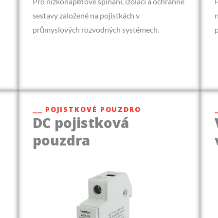
Pro nízkonapěťové spínání, izolaci a ochranné
sestavy založené na pojistkách v
průmyslových rozvodných systémech.
p
⎯⎯ POJISTKOVÉ POUZDRO
DC pojistková
pouzdra