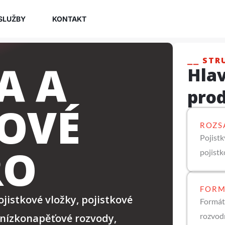
SLUŽBY
KONTAKT
⎯⎯ STR
A A
Hlav
pro
KOVÉ
ROZS
Pojistk
RO
pojist
FORM
jistkové vložky, pojistkové
Formát
rozvod
 nízkonapěťové rozvody,