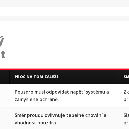
ý
t
PROČ NA TOM ZÁLEŽÍ
SM
Pouzdro musí odpovídat napětí systému a
Zk
zamýšlené ochraně.
pr
Směr proudu ovlivňuje tepelné chování a
Sl
vhodnost pouzdra.
pr