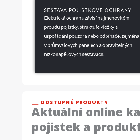
SESTAVA POJISTKOVÉ OCHRANY
Elektrická ochrana závisí na jmenovitém
proudu pojistky, struktuře vložky a
uspořádání pouzdra nebo odpínače, zejména
v průmyslových panelech a opravitelných
nízkonapěťových sestavách.
⎯⎯ DOSTUPNÉ PRODUKTY
Aktuální online k
pojistek a produk