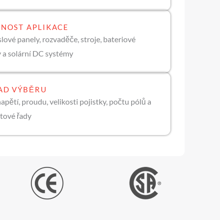
NOST APLIKACE
ové panely, rozvaděče, stroje, bateriové
 a solární DC systémy
AD VÝBĚRU
apětí, proudu, velikosti pojistky, počtu pólů a
tové řady