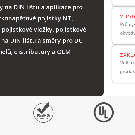
 na DIN lištu a aplikace pro
VHOD
zkonapěťové pojistky NT,
Průmysl
 pojistkové vložky, pojistkové
obvody
na DIN lištu a směry pro DC
nelů, distributory a OEM
ZÁKL
Volba n
produk