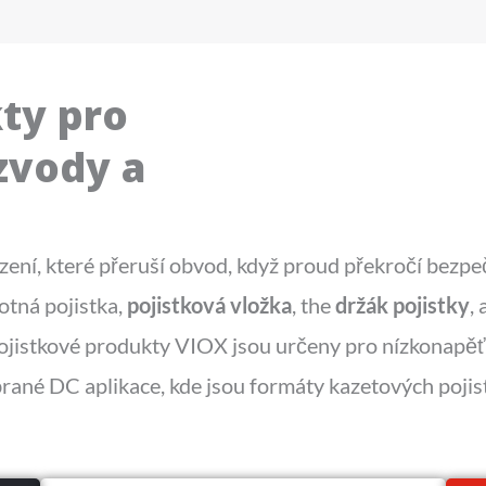
ty pro
zvody a
zení, které přeruší obvod, když proud překročí bez
otná pojistka,
pojistková vložka
, the
držák pojistky
, 
jistkové produkty VIOX jsou určeny pro nízkonapěťo
rané DC aplikace, kde jsou formáty kazetových pojist