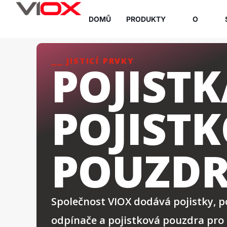
Přejít
DOMŮ
PRODUKTY
O
na
obsah
⎯⎯ JISTICÍ PRVKY
POJISTK
POJIST
POUZD
Společnost VIOX dodává pojistky, po
odpínače a pojistková pouzdra pro