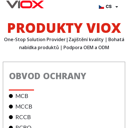
Přejít
CS
na
obsah
PRODUKTY VIOX
One-Stop Solution Provider|Zajištění kvality｜Bohatá
nabídka produktů｜Podpora OEM a ODM
OBVOD OCHRANY
MCB
MCCB
RCCB
RCBO