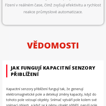
řízení v reálném čase, čímž zvyšují efektivitu a rychlost
reakce průmyslové automatizace.
VĚDOMOSTI
JAK FUNGUJÍ KAPACITNÍ SENZORY
PŘIBLÍŽENÍ
Kapacitní senzory přiblížení fungují tak, že generují
elektromagnetické pole a detekují změny kapacity, když do
tohoto pole vstoupí objekty. Snímač vytváří pole kolem své
snímací oblasti, a když se k němu objekt přiblíží, naruší pole