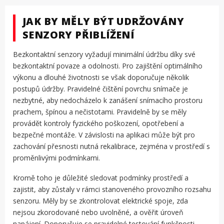
JAK BY MĚLY BÝT UDRŽOVÁNY
SENZORY PŘIBLÍŽENÍ
Bezkontaktní senzory vyžadují minimální údržbu díky své
bezkontaktní povaze a odolnosti. Pro zajištění optimálního
výkonu a dlouhé životnosti se však doporučuje několik
postupů údržby. Pravidelné čištění povrchu snímače je
nezbytné, aby nedocházelo k zanášení snímacího prostoru
prachem, špínou a nečistotami. Pravidelně by se měly
provádět kontroly fyzického poškození, opotřebení a
bezpečné montáže. V závislosti na aplikaci může být pro
zachování přesnosti nutná rekalibrace, zejména v prostředí s
proměnlivými podmínkami.
Kromě toho je důležité sledovat podmínky prostředí a
zajistit, aby zůstaly v rámci stanoveného provozního rozsahu
senzoru. Měly by se zkontrolovat elektrické spoje, zda
nejsou zkorodované nebo uvolněné, a ověřit úroveň
napájení. Doporučuje se pravidelné testování funkčnosti