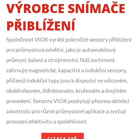
VÝROBCE SNÍMAČE
PŘIBLÍŽENÍ
Společnost VIOX vyrábí pokročilé senzory přiblížení
pro průmyslová odvětví, jako je automobilový
průmysl, balení a strojírenství. Náš sortiment
zahrnuje magnetické, kapacitní a indukční senzory,
přičemž indukční typy jsou k dispozici ve válcovém,
obdélníkovém, štěrbinovém, kruhovém a dvojitém
provedení. Senzory VIOX poskytují přesnou detekci
a kontrolu pro různé průmyslové aplikace a zvyšují
provozní efektivitu a spolehlivost.
CITACE TEĎ