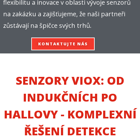
flexibilitu a inovace v oblasti vývoje senzorů
na zakázku a zajišťujeme, že naši partneři
zůstávají na špičce svých trhů.
KONTAKTUJTE NÁS
SENZORY VIOX: OD
INDUKČNÍCH PO
HALLOVY - KOMPLEXNÍ
ŘEŠENÍ DETEKCE