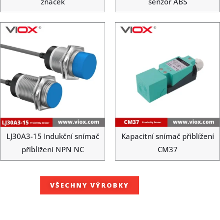
značek
senzor ABS
LJ30A3-15 Indukční snímač
Kapacitní snímač přiblížení
přiblížení NPN NC
CM37
VŠECHNY VÝROBKY