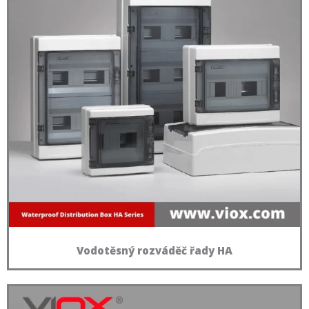
Vodotěsný rozváděč řady HA