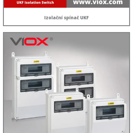
Izolační spínač UKF