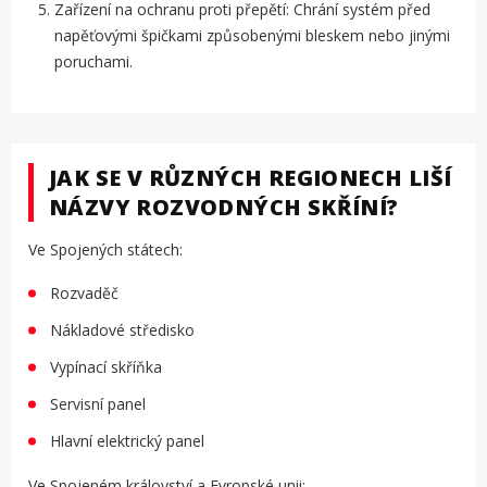
Zařízení na ochranu proti přepětí: Chrání systém před
napěťovými špičkami způsobenými bleskem nebo jinými
poruchami.
JAK SE V RŮZNÝCH REGIONECH LIŠÍ
NÁZVY ROZVODNÝCH SKŘÍNÍ?
Ve Spojených státech:
Rozvaděč
Nákladové středisko
Vypínací skříňka
Servisní panel
Hlavní elektrický panel
Ve Spojeném království a Evropské unii: