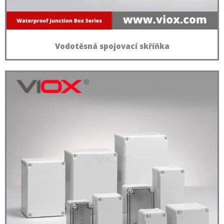
Vodotěsná spojovací skříňka