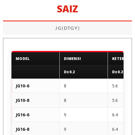
SAIZ
JG(DTGY)
MODEL
DIMENSI
KETEBALAN
D±0.2
D±0.2
JG10-6
8
5.6
JG10-8
8
5.6
JG16-6
9
6.4
JG16-8
9
6.4