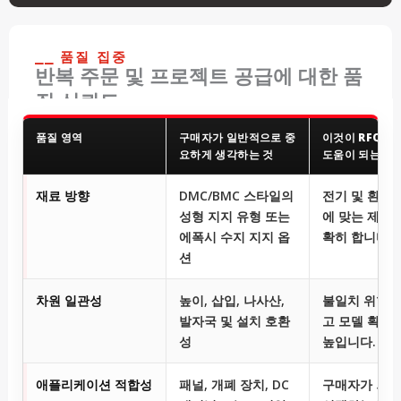
⎯⎯ 품질 집중
반복 주문 및 프로젝트 공급에 대한 품
질 신뢰도
품질 영역
구매자가 일반적으로 중
이것이 RFQ에
요하게 생각하는 것
도움이 되는가
재료 방향
DMC/BMC 스타일의
전기 및 환경
성형 지지 유형 또는
에 맞는 제품
에폭시 수지 지지 옵
확히 합니다.
션
차원 일관성
높이, 삽입, 나사산,
불일치 위험을
발자국 및 설치 호환
고 모델 확인
성
높입니다.
애플리케이션 적합성
패널, 개폐 장치, DC
구매자가 외