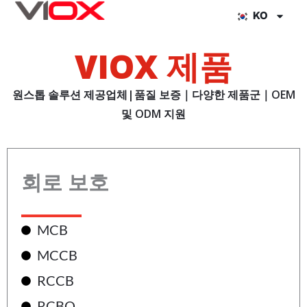
콘
KO
텐
츠
VIOX 제품
로
건
원스톱 솔루션 제공업체|품질 보증｜다양한 제품군｜OEM
너
및 ODM 지원
뛰
기
회로 보호
MCB
MCCB
RCCB
RCBO