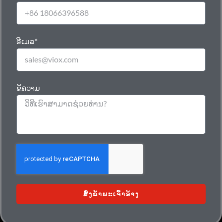
ອີເມລ*
ຂໍ້ຄວາມ
ສົ່ງຂ້າພະເຈົ້າອ້າງ