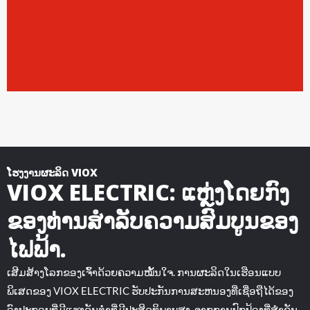
ໂຮງງານຜະລິດ VIOX
VIOX ELECTRIC: ແຫຼ່ງໂດຍກົງ
ຂອງທ່ານສໍາລັບຄວາມສົມບູນຂອງ
ໄຟຟ້າ.
ເສີມສ້າງໂລກຂອງເຈົ້າດ້ວຍຄວາມໝັ້ນໃຈ. ການຜະລິດໃນເຮືອນແບບ
ພິເສດຂອງ VIOX ELECTRIC ຮັບປະກັນການສະຫນອງທີ່ເຊື່ອຖືໄດ້ຂອງ
ອົງປະກອບທີ່ມີແຮງດັນຕ່ໍາທີ່ມີປະສິດທິພາບສູງ. ຈາກການປົກປ້ອງທີ່ສໍາຄັນ