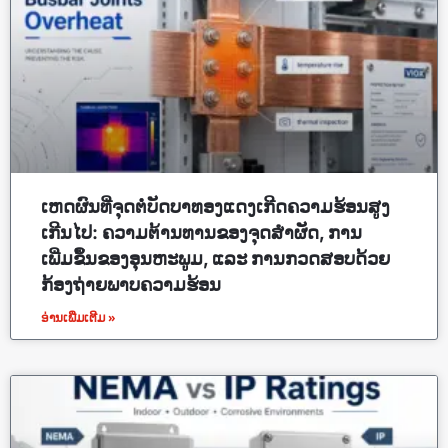
ເຫດຜົນທີ່ຈຸດຕໍ່ບັດບາທອງແດງເກີດຄວາມຮ້ອນສູງ
ເກີນໄປ: ຄວາມຕ້ານທານຂອງຈຸດສຳຜັດ, ການ
ເພີ່ມຂຶ້ນຂອງອຸນຫະພູມ, ແລະ ການກວດສອບດ້ວຍ
ກ້ອງຖ່າຍພາບຄວາມຮ້ອນ
ອ່ານເພີ່ມເຕີມ »