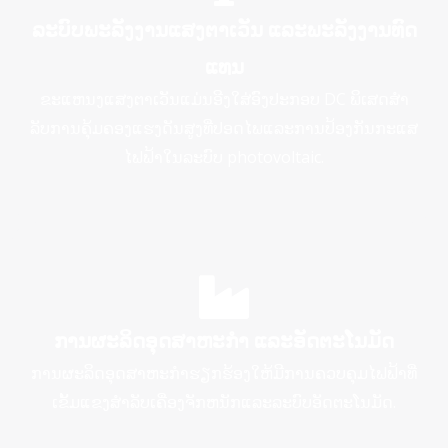
ລະບົບພະລັງງານແສງຕາເວັນ ແລະພະລັງງານທົດ
ແທນ
ຂະແຫນງແສງຕາເວັນແມ່ນອີງໃສ່ອົງປະກອບ DC ພິເສດສໍາ
ລັບການຄຸ້ມຄອງແຮງດັນສູງທີ່ປອດໄພແລະການປ້ອງກັນກະແສ
ໄຟຟ້າໃນລະບົບ photovoltaic.
ການຜະລິດອຸດສາຫະກໍາ ແລະອັດຕະໂນມັດ
ການຜະລິດອຸດສາຫະກໍາຮຽກຮ້ອງໃຫ້ມີການຄວບຄຸມໄຟຟ້າທີ່
ເຂັ້ມແຂງສໍາລັບເຄື່ອງຈັກຫນັກແລະລະບົບອັດຕະໂນມັດ.