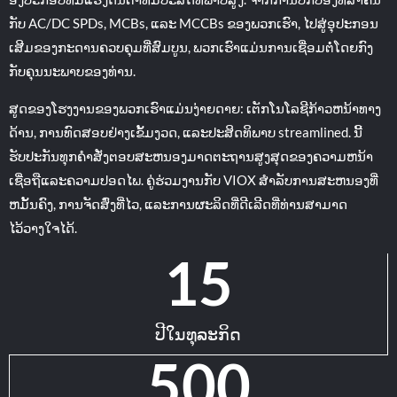
ກັບ AC/DC SPDs, MCBs, ແລະ MCCBs ຂອງພວກເຮົາ, ໄປສູ່ອຸປະກອນ
ເສີມຂອງກະດານຄວບຄຸມທີ່ສົມບູນ, ພວກເຮົາແມ່ນການເຊື່ອມຕໍ່ໂດຍກົງ
ກັບຄຸນນະພາບຂອງທ່ານ.
ສູດຂອງໂຮງງານຂອງພວກເຮົາແມ່ນງ່າຍດາຍ: ເຕັກໂນໂລຊີກ້າວຫນ້າທາງ
ດ້ານ, ການທົດສອບຢ່າງເຂັ້ມງວດ, ແລະປະສິດທິພາບ streamlined. ນີ້
ຮັບປະກັນທຸກຄໍາສັ່ງຕອບສະຫນອງມາດຕະຖານສູງສຸດຂອງຄວາມຫນ້າ
ເຊື່ອຖືແລະຄວາມປອດໄພ. ຄູ່ຮ່ວມງານກັບ VIOX ສໍາລັບການສະຫນອງທີ່
ຫມັ້ນຄົງ, ການຈັດສົ່ງທີ່ໄວ, ແລະການຜະລິດທີ່ດີເລີດທີ່ທ່ານສາມາດ
ໄວ້ວາງໃຈໄດ້.
15
ປີໃນທຸລະກິດ
500