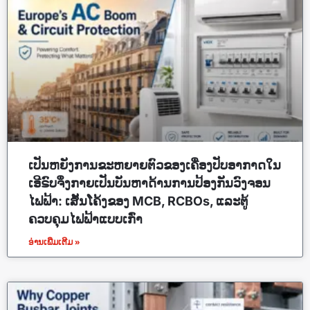
ເປັນຫຍັງການຂະຫຍາຍຕົວຂອງເຄື່ອງປັບອາກາດໃນ
ເອີຣົບຈຶ່ງກາຍເປັນບັນຫາດ້ານການປ້ອງກັນວົງຈອນ
ໄຟຟ້າ: ເສັ້ນໂຄ້ງຂອງ MCB, RCBOs, ແລະຕູ້
ຄວບຄຸມໄຟຟ້າແບບເກົ່າ
ອ່ານເພີ່ມເຕີມ »