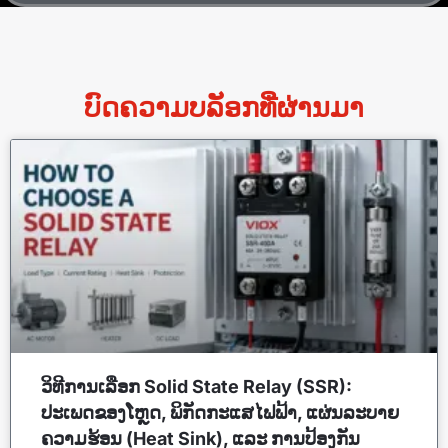
ບົດຄວາມບລັອກທີ່ຜ່ານມາ
ວິທີການເລືອກ Solid State Relay (SSR):
ປະເພດຂອງໂຫຼດ, ພິກັດກະແສໄຟຟ້າ, ແຜ່ນລະບາຍ
ຄວາມຮ້ອນ (Heat Sink), ແລະ ການປ້ອງກັນ