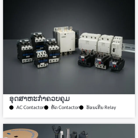
ອຸດສາຫະກໍາຄວບຄຸມ
AC Contactor
ຫັດ Contactor
ຮ້ອນເກີນ Relay