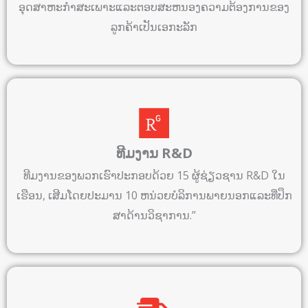
ອຸດ​ສາ​ຫະ​ກໍາ​ສະ​ເພາະ​ແລະ​ຕອບ​ສະ​ຫນອງ​ຄວາມ​ຕ້ອງ​ການ​ຂອງ​
ລູກ​ຄ້າ​ເປັນ​ເອ​ກະ​ລັກ​
ທີມ​ງານ R&D
ທີມ​ງານ​ຂອງ​ພວກ​ເຮົາ​ປະ​ກອບ​ດ້ວຍ 15 ຜູ້​ຊ່ຽວ​ຊານ R&D ໃນ​
ເຮືອນ, ເສີມ​ໂດຍ​ປະ​ມານ 10 ຫນ່ວຍ​ບໍ​ລິ​ການ​ພາຍ​ນອກ​ແລະ​ທີ່​ປຶກ​
ສາ​ດ້ານ​ວິ​ຊາ​ການ.”