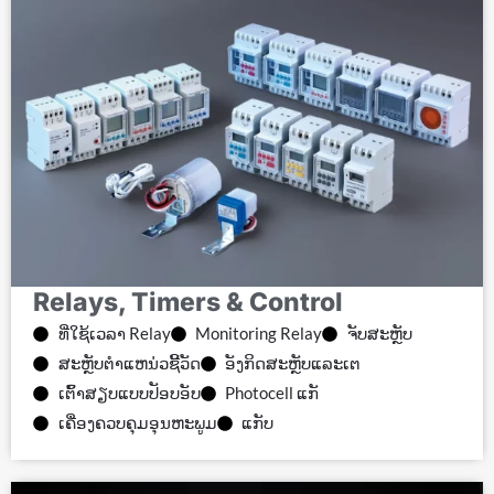
Relays, Timers & Control
ທີ່ໃຊ້ເວລາ Relay
Monitoring Relay
ຈັບສະຫຼັບ
ສະຫຼັບຕໍາແຫນ່ວຊີ້ວັດ
ອັງກິດສະຫຼັບແລະເຕ
ເຕົ້າສຽບແບບປັອບອັບ
Photocell ແກັ
ເຄື່ອງຄວບຄຸມອຸນຫະພູມ
ແກັບ