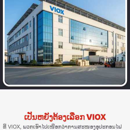
ເປັນຫຍັງຕ້ອງເລືອກ VIOX
ທີ່ VIOX, ພວກເຮົາໄປເໜືອກວ່າການສະໜອງອຸປະກອນໄຟ