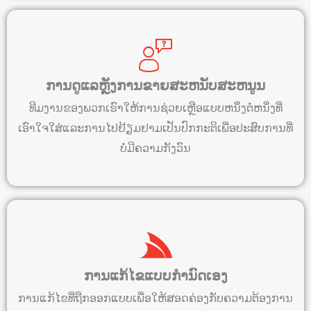
ການດູແລຫຼັງການຂາຍສະຫນັບສະຫນູນ
ທີມງານຂອງພວກເຮົາໃຫ້ການຊ່ວຍເຫຼືອແບບຫນຶ່ງຕໍ່ຫນຶ່ງທີ່
ເອົາໃຈໃສ່ແລະການໄປຢ້ຽມຢາມເປັນປົກກະຕິເພື່ອປະສົບການທີ່
ບໍ່ມີຄວາມກັງວົນ
ການແກ້ໄຂແບບກຳນົດເອງ
ການ​ແກ້​ໄຂ​ທີ່​ຖືກ​ອອກ​ແບບ​ເພື່ອ​ໃຫ້​ສອດ​ຄ່ອງ​ກັບ​ຄວາມ​ຕ້ອງ​ການ​