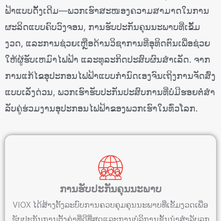
ຟ້າແບບດັ້ງເດີມ—ພວກເຮົາສະໜອງຄວາມສາມາດໃນການ
ຜະລິດແບບຄົບວົງຈອນ, ການຮັບປະກັນຄຸນນະພາບທີ່ເຂັ້ມ
ງວດ, ແລະການຊ່ວຍເຫຼືອດ້ານວິຊາການທີ່ອຸທິດຕົນເພື່ອຊ່ວຍ
ໃຫ້ຜູ້ຮັບເຫມົາໄຟຟ້າ ແລະທຸລະກິດປະສົບຜົນສໍາເລັດ. ຈາກ
ການແກ້ໄຂອຸປະກອນໄຟຟ້າແບບກຳນົດເອງຈົນເຖິງການຈັດສົ່ງ
ແບບເລັ່ງດ່ວນ, ພວກເຮົາຮັບປະກັນປະສົບການທີ່ບໍ່ມີຮອຍຕໍ່ສໍາ
ລັບຄູ່ຮ່ວມງານອຸປະກອນໄຟຟ້າຂອງພວກເຮົາໃນທົ່ວໂລກ.
ການຮັບປະກັນຄຸນນະພາບ
VIOX ໄດ້​ສ້າງ​ຕັ້ງ​ລະ​ບົບ​ການ​ຄວບ​ຄຸມ​ຄຸນ​ນະ​ພາບ​ທີ່​ເຂັ້ມ​ງວດ​ເພື່ອ​
ຮັບ​ປະ​ກັນ​ການ​ຕັ້ງ​ຄ່າ​ທີ່​ດີ​ທີ່​ສຸດ​ແລະ​ການ​ບໍ​ລິ​ການ​ຊັ້ນ​ນໍາ​ສໍາ​ລັບ​ລູກ​