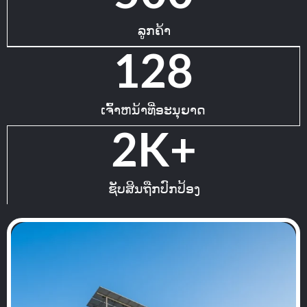
ລູກຄ້າ
128
ເຈົ້າຫນ້າທີ່ອະນຸຍາດ
2
K+
ຊັບສິນຖືກປົກປ້ອງ