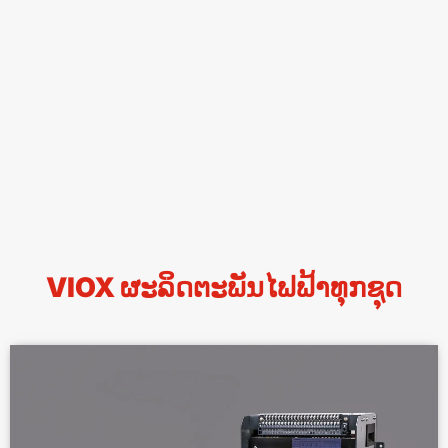
VIOX ຜະລິດຕະພັນໄຟຟ້າທຸກຊຸດ