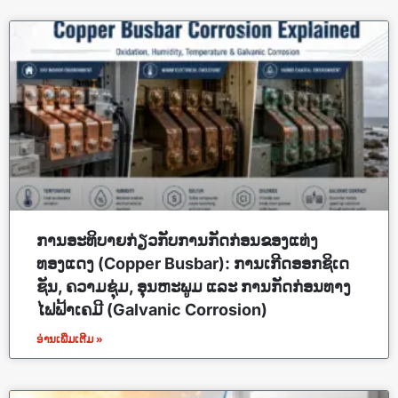
ການອະທິບາຍກ່ຽວກັບການກັດກ່ອນຂອງແທ່ງ
ທອງແດງ (Copper Busbar): ການເກີດອອກຊິເດ
ຊັນ, ຄວາມຊຸ່ມ, ອຸນຫະພູມ ແລະ ການກັດກ່ອນທາງ
ໄຟຟ້າເຄມີ (Galvanic Corrosion)
ອ່ານເພີ່ມເຕີມ »