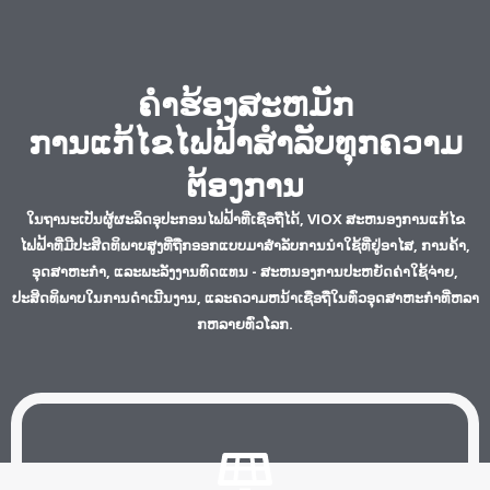
ຄໍາຮ້ອງສະຫມັກ
ການແກ້ໄຂໄຟຟ້າສໍາລັບທຸກຄວາມ
ຕ້ອງການ
ໃນຖານະເປັນຜູ້ຜະລິດອຸປະກອນໄຟຟ້າທີ່ເຊື່ອຖືໄດ້, VIOX ສະຫນອງການແກ້ໄຂ
ໄຟຟ້າທີ່ມີປະສິດທິພາບສູງທີ່ຖືກອອກແບບມາສໍາລັບການນໍາໃຊ້ທີ່ຢູ່ອາໄສ, ການຄ້າ,
ອຸດສາຫະກໍາ, ແລະພະລັງງານທົດແທນ - ສະຫນອງການປະຫຍັດຄ່າໃຊ້ຈ່າຍ,
ປະສິດທິພາບໃນການດໍາເນີນງານ, ແລະຄວາມຫນ້າເຊື່ອຖືໃນທົ່ວອຸດສາຫະກໍາທີ່ຫລາ
ກຫລາຍທົ່ວໂລກ.