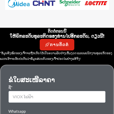
ຕິດຕໍ່ຕອນນີ້
ໃຫ້ຍົກລະດັບທຸລະກິດຂອງທ່ານໄປອີກລະດັບ, ດຽວນີ້!
ການຕິດຕໍ່
*ຂໍ້ມູນທັງໝົດຂອງເຈົ້າຈະຖືກເກັບໄວ້ເປັນຄວາມລັບຢ່າງເຂັ້ມງວດ ແລະພະນັກງານທຸລະກິດຂອງ
ພວກເຮົາຈະຮັບປະກັນວ່າຂໍ້ມູນສ່ວນຕົວຂອງເຈົ້າປອດໄພຢ່າງແທ້ຈິງ!
ຂໍໃບສະເໜີລາຄາ
ຊື່*
Whatsapp