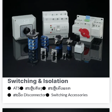
Switching & Isolation
ATS
ສະຫຼັບກ້ອງ
ສະຫຼັບຕົວແຍກ
ສະວິດ Disconnector
Switching Accessories