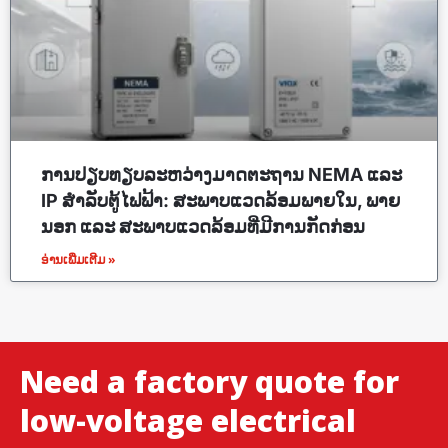
ການປຽບທຽບລະຫວ່າງມາດຕະຖານ NEMA ແລະ
IP ສຳລັບຕູ້ໄຟຟ້າ: ສະພາບແວດລ້ອມພາຍໃນ, ພາຍ
ນອກ ແລະ ສະພາບແວດລ້ອມທີ່ມີການກັດກ່ອນ
ອ່ານເພີ່ມເຕີມ »
Need a factory quote for
low-voltage electrical