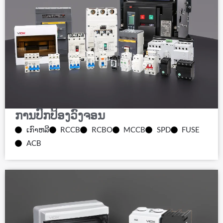
ການປົກປ້ອງວົງຈອນ
ເກົາຫລີ
RCCB
RCBO
MCCB
SPD
FUSE
ACB