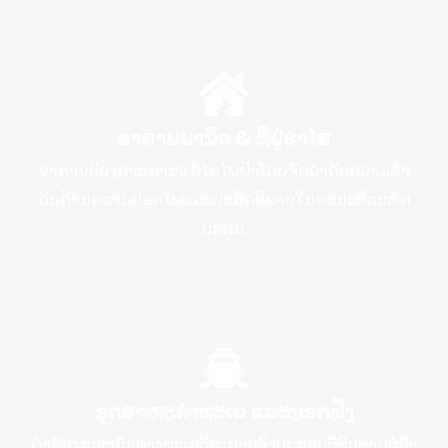
ອາຄານພານິດ & ທີ່ຢູ່ອາໄສ
ອາຄານຕ້ອງການການແກ້ໄຂໄຟຟ້າໂດຍຈັດລໍາດັບຄວາມສໍາ
ຄັນດ້ານຄວາມປອດໄພແລະປະສິດທິພາບໃນຂະນະທີ່ລະຫັດ
ປະຊຸມ.
ອຸດສາຫະກຳທະເລ ແລະນອກຝັ່ງ
ຄໍາຮ້ອງສະຫມັກທາງທະເລຕ້ອງການອົງປະກອບທີ່ທົນທານຕໍ່ນ້ໍາ