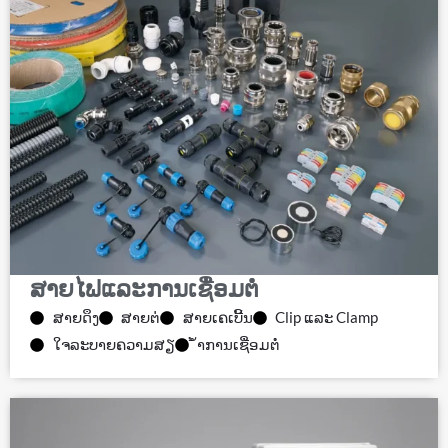
ສາຍໄຟແລະການເຊື່ອມຕໍ່
ສາຍດຶງ
ສາຍຕ່
ສາຍເຄເບີ້ນ
Clip ແລະ Clamp
ໃຈລະບາຍຄວາມສຽ
້ໍາການເຊື່ອມຕໍ່