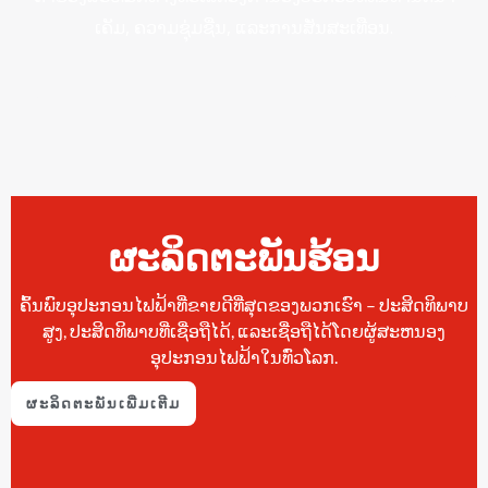
ເຄັມ, ຄວາມຊຸ່ມຊື່ນ, ແລະການສັ່ນສະເທືອນ.
ຜະລິດຕະພັນຮ້ອນ
ຄົ້ນພົບອຸປະກອນໄຟຟ້າທີ່ຂາຍດີທີ່ສຸດຂອງພວກເຮົາ – ປະສິດທິພາບ
ສູງ, ປະສິດທິພາບທີ່ເຊື່ອຖືໄດ້, ແລະເຊື່ອຖືໄດ້ໂດຍຜູ້ສະຫນອງ
ອຸປະກອນໄຟຟ້າໃນທົ່ວໂລກ.
ຜະລິດຕະພັນເພີ່ມເຕີມ