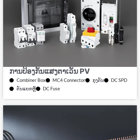
ການປ້ອງກັນແສງຕາເວັນ PV
Combiner Box
MC4 Connector
ກຸງຕັນ
DC SPD
ຕັນແຍກຫຼັ
DC Fuse