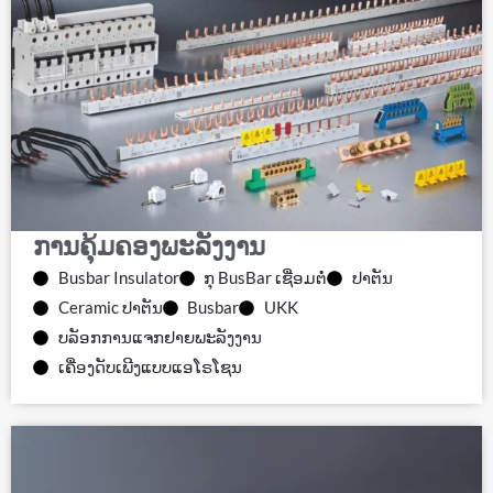
ການຄຸ້ມຄອງພະລັງງານ
Busbar Insulator
ກຸ BusBar ເຊື່ອມຕໍ່
ປາຕັນ
Ceramic ປາຕັນ
Busbar
UKK
ບລັອກການແຈກຢາຍພະລັງງານ
ເຄື່ອງດັບເພີງແບບແອໂຣໂຊນ