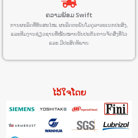
ຄວາມພ້ອມ Swift
ການຜະລິດທີ່ທັນສະໄໝ, ຜະລິດຕະພັນໂມດູລາອະເນກປະສົງ,
ແລະທີມງານຊ່ຽວຊານທີ່ໝັ້ນໝາຍຮັບປະກັນການຈັດສົ່ງທີ່ໄວ
ແລະ ມີປະສິດທິພາບ.
ໄວ້ໃຈໂດຍ