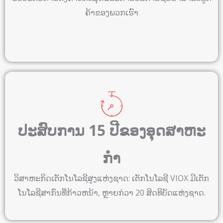
ຄ້າ​ຂອງ​ພວກ​ເຮົາ
ປະສົບການ 15 ປີຂອງອຸດສາຫະ
ກໍາ
ວິ​ສາ​ຫະ​ກິດ​ເຕັກ​ໂນ​ໂລ​ຊີ​ສູງ​ແຫ່ງ​ຊາດ​: ເຕັກ​ໂນ​ໂລ​ຊີ VIOX ມີ​ເຕັກ​
ໂນ​ໂລ​ຊີ​ສາ​ກົນ​ທີ່​ກ້າວ​ຫນ້າ​, ຫຼາຍ​ກ​່​ວາ 20 ສິດ​ທິ​ບັດ​ແຫ່ງ​ຊາດ​.