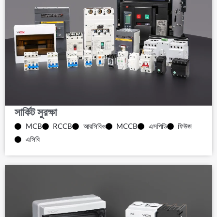
সার্কিট সুরক্ষা
MCB
RCCB
আরসিবিও
MCCB
এসপিডি
ফিউজ
এসিবি