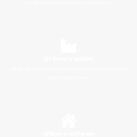
জন্য সৌর খাত বিশেষায়িত ডিসি উপাদানের উপর নির্ভর করে।
শিল্প উৎপাদন ও অটোমেশন
ভারী যন্ত্রপাতি এবং অটোমেশন সিস্টেমের জন্য শিল্প উৎপাদনের জন্য শক্তিশালী
বৈদ্যুতিক নিয়ন্ত্রণ প্রয়োজন।
বাণিজ্যিক ও আবাসিক ভবন