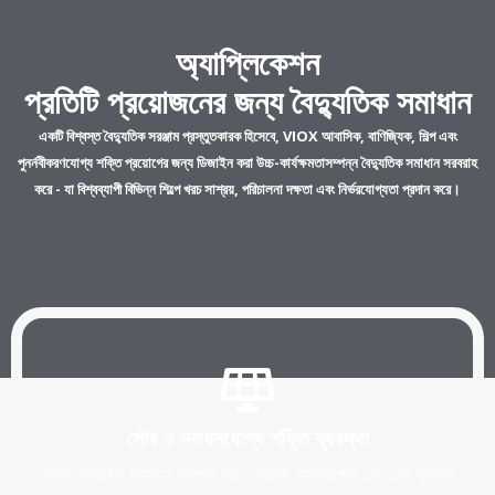
অ্যাপ্লিকেশন
প্রতিটি প্রয়োজনের জন্য বৈদ্যুতিক সমাধান
একটি বিশ্বস্ত বৈদ্যুতিক সরঞ্জাম প্রস্তুতকারক হিসেবে, VIOX আবাসিক, বাণিজ্যিক, শিল্প এবং
পুনর্নবীকরণযোগ্য শক্তি প্রয়োগের জন্য ডিজাইন করা উচ্চ-কার্যক্ষমতাসম্পন্ন বৈদ্যুতিক সমাধান সরবরাহ
করে - যা বিশ্বব্যাপী বিভিন্ন শিল্পে খরচ সাশ্রয়, পরিচালনা দক্ষতা এবং নির্ভরযোগ্যতা প্রদান করে।
সৌর ও নবায়নযোগ্য শক্তি ব্যবস্থা
ফটোভোলটাইক সিস্টেমে নিরাপদ উচ্চ-ভোল্টেজ ব্যবস্থাপনা এবং ঢেউ সুরক্ষার