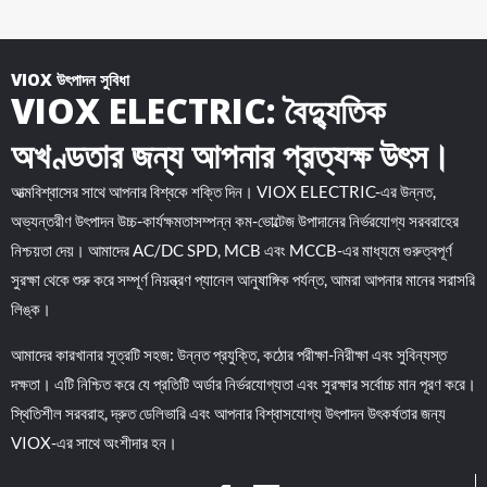
VIOX উৎপাদন সুবিধা
VIOX ELECTRIC: বৈদ্যুতিক
অখণ্ডতার জন্য আপনার প্রত্যক্ষ উৎস।
আত্মবিশ্বাসের সাথে আপনার বিশ্বকে শক্তি দিন। VIOX ELECTRIC-এর উন্নত,
অভ্যন্তরীণ উৎপাদন উচ্চ-কার্যক্ষমতাসম্পন্ন কম-ভোল্টেজ উপাদানের নির্ভরযোগ্য সরবরাহের
নিশ্চয়তা দেয়। আমাদের AC/DC SPD, MCB এবং MCCB-এর মাধ্যমে গুরুত্বপূর্ণ
সুরক্ষা থেকে শুরু করে সম্পূর্ণ নিয়ন্ত্রণ প্যানেল আনুষাঙ্গিক পর্যন্ত, আমরা আপনার মানের সরাসরি
লিঙ্ক।
আমাদের কারখানার সূত্রটি সহজ: উন্নত প্রযুক্তি, কঠোর পরীক্ষা-নিরীক্ষা এবং সুবিন্যস্ত
দক্ষতা। এটি নিশ্চিত করে যে প্রতিটি অর্ডার নির্ভরযোগ্যতা এবং সুরক্ষার সর্বোচ্চ মান পূরণ করে।
স্থিতিশীল সরবরাহ, দ্রুত ডেলিভারি এবং আপনার বিশ্বাসযোগ্য উৎপাদন উৎকর্ষতার জন্য
VIOX-এর সাথে অংশীদার হন।