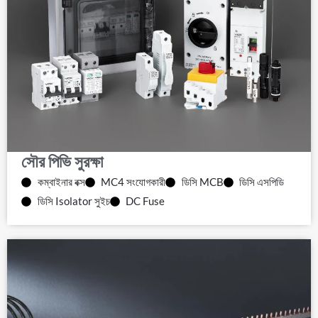
সৌর পিভি সুরক্ষা
কম্বাইনার বক্স
MC4 সংযোগকারী
ডিসি MCB
ডিসি এসপিডি
ডিসি Isolator সুইচ
DC Fuse