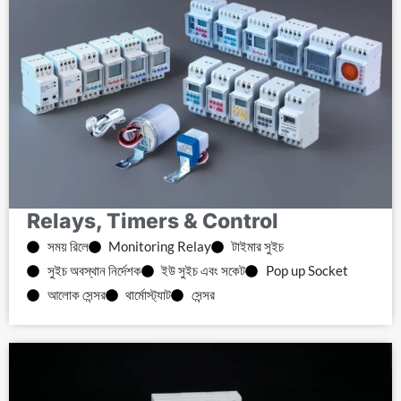
Relays, Timers & Control
সময় রিলে
Monitoring Relay
টাইমার সুইচ
সুইচ অবস্থান নির্দেশক
ইউ সুইচ এবং সকেট
Pop up Socket
আলোক সেন্সর
থার্মোস্ট্যাট
সেন্সর