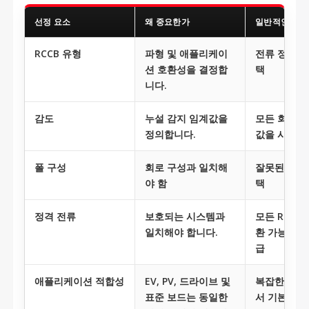
선정 요소
왜 중요한가
일반적인 실수
RCCB 유형
파형 및 애플리케이
전류 정격으
션 호환성을 결정합
택
니다.
감도
누설 감지 임계값을
모든 회로에
정의합니다.
값을 사용
폴 구성
회로 구성과 일치해
잘못된 설치
야 함
택
정격 전류
보호되는 시스템과
모든 RCCB
일치해야 합니다.
환 가능한 
급
애플리케이션 적합성
EV, PV, 드라이브 및
복잡한 전자
표준 보드는 동일한
서 기본 유형