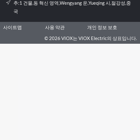
추:1 건물,동 혁신 영역,Wengyang 운,Yueqing 시,절강성,중
국
사이트맵
사용 약관
개인 정보 보호
© 2026 VIOX는 VIOX Electric의 상표입니다.