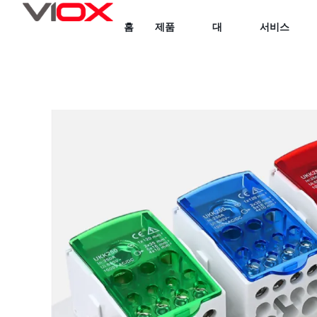
콘
홈
제품
대
서비스
텐
츠
로
건
너
뛰
기