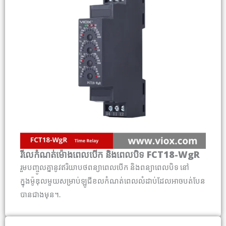
រីលេកំណត់ម៉ោងពេលបើក និងពេលបិទ FCT18-WgR
រួមបញ្ចូលគ្នានូវឥរិយាបថពន្យាពេលបើក និងពន្យាពេលបិទ នៅ
ក្នុងម៉ូឌុលមួយសម្រាប់ឡូជីខលកំណត់ពេលលំដាប់ដែលអាចបត់បែន
បានជាងមុន។.