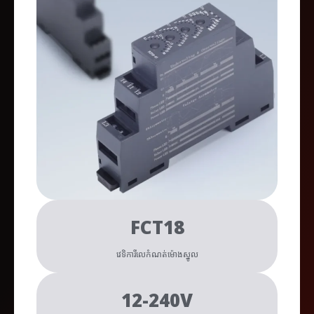
FCT18
វេទិការីលេកំណត់ម៉ោងស្នូល
12-240V