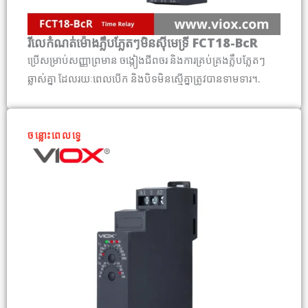
រីលេកំណត់ម៉ោងភ្លឹបភ្លែតៗមិនស៊ីមេទ្រី FCT18-BcR
ប្រើសម្រាប់សញ្ញាព្រមាន ចង្កៀងជីពចរ និងការគ្រប់គ្រងភ្លឹបភ្លែតៗ
ឆ្លាស់គ្នា ដែលរយៈពេលបើក និងបិទមិនស្មើគ្នាត្រូវបានទាមទារ។.
ចន្លោះពេលទ្វេ