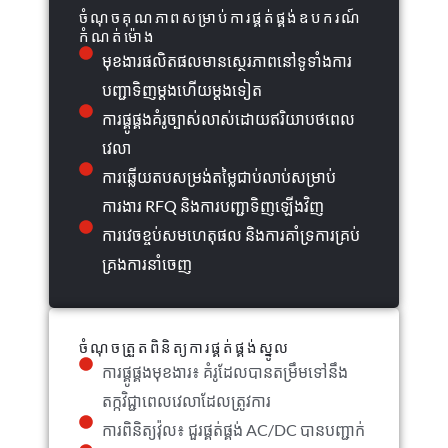
ចំណុចគុណភាពសម្រាប់ការផ្គត់ផ្គង់ឧបករណ៍
កំណត់ម៉ោង
មុខងារផលិតផលមានស្ថេរភាពនៅទូទាំងការ
បញ្ជាទិញម្តងហើយម្តងទៀត
ការផ្គូផ្គងគំរូច្បាស់លាស់ដោយឥរិយាបថពេល
វេលា
ការឆ្លើយតបសម្រង់តម្លៃជាប់លាប់សម្រាប់
ការងារ RFQ និងការបញ្ជាទិញឡើងវិញ
ការវេចខ្ចប់សមហេតុផល និងការគាំទ្រការគ្រប់
គ្រងការនាំចេញ
ចំណុចត្រួតពិនិត្យការផ្គត់ផ្គង់ស្នូល
ការផ្គូផ្គងមុខងារ៖ គំរូដែលបានតម្រឹមទៅនឹង
តក្កវិជ្ជាពេលវេលាដែលត្រូវការ
ការពិនិត្យវ៉ុល៖ ជួរផ្គត់ផ្គង់ AC/DC បានបញ្ជាក់