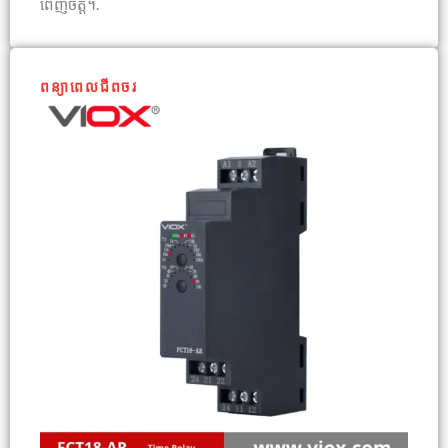
ពេញចិត្ត។.
ពន្យាពេលជីពចរ