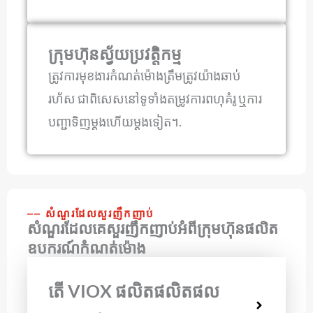
ក្រុមហ៊ុនស្វ័យប្រវត្តិកម្ម
ត្រូវការមុខងារកំណត់ម៉ោងត្រឹមត្រូវយ៉ាងឆាប់
រហ័ស ជាពិសេសនៅទូទាំងតម្រូវការពហុគំរូ ឬការ
បញ្ជាទិញម្តងហើយម្តងទៀត។.
⎯⎯ សំណួរដែលសួរញឹកញាប់
សំណួរដែលគេសួរញឹកញាប់អំពីក្រុមហ៊ុនផលិត
ឧបករណ៍កំណត់ម៉ោង
តើ VIOX ផលិតផលិតផល