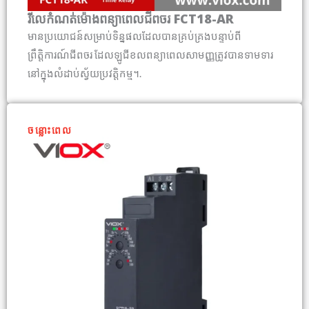
រីលេកំណត់ម៉ោងពន្យាពេលជីពចរ FCT18-AR
មានប្រយោជន៍សម្រាប់ទិន្នផលដែលបានគ្រប់គ្រងបន្ទាប់ពី
ព្រឹត្តិការណ៍ជីពចរ ដែលឡូជីខលពន្យាពេលសាមញ្ញត្រូវបានទាមទារ
នៅក្នុងលំដាប់ស្វ័យប្រវត្តិកម្ម។.
ចន្លោះពេល