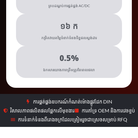
គ្របដណ្តប់ការផ្គត់ផ្គង់ AC/DC
១៦ ក
កម្រិតវាយតម្លៃទំនាក់ទំនងទិន្នផលស្តង់ដារ
0.5%
ឯកសារយោងភាពត្រឹមត្រូវនៃពេលវេលា
ការផ្គត់ផ្គង់ឧបករណ៍កំណត់ម៉ោងផ្លូវដែក DIN
វិសាលភាពផលិតផលផ្អែកលើមុខងារ
ការគាំទ្រ OEM និងការវេចខ្ចប់
ការទំនាក់ទំនងពីរោងចក្រដែលត្រៀមរួចជាស្រេចសម្រាប់ RFQ