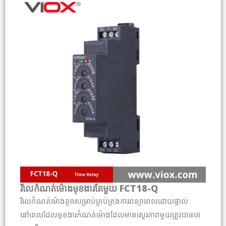
រីលេកំណត់ម៉ោងមុខងារតែមួយ FCT18-Q
រីលេកំណត់ម៉ោងតូចសម្រាប់គ្រប់គ្រងការពន្យាពេលដោយផ្ទាល់
នៅពេលដែលមុខងារកំណត់ម៉ោងដែលមានស្ថេរភាពមួយត្រូវបានគេ