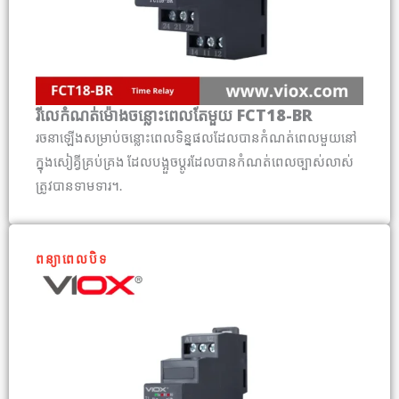
រីលេកំណត់ម៉ោងចន្លោះពេលតែមួយ FCT18-BR
រចនាឡើងសម្រាប់ចន្លោះពេលទិន្នផលដែលបានកំណត់ពេលមួយនៅ
ក្នុងសៀគ្វីគ្រប់គ្រង ដែលបង្អួចប្តូរដែលបានកំណត់ពេលច្បាស់លាស់
ត្រូវបានទាមទារ។.
ពន្យាពេលបិទ