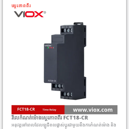
ស្ថេរភាពពីរ
រីលេកំណត់ម៉ោងស្ថេរភាពពីរ FCT18-CR
អនុវត្តនៅពេលដែលឡូជីខលផ្លាស់ប្តូរជាមួយនឹងការកំណត់ម៉ោង និង