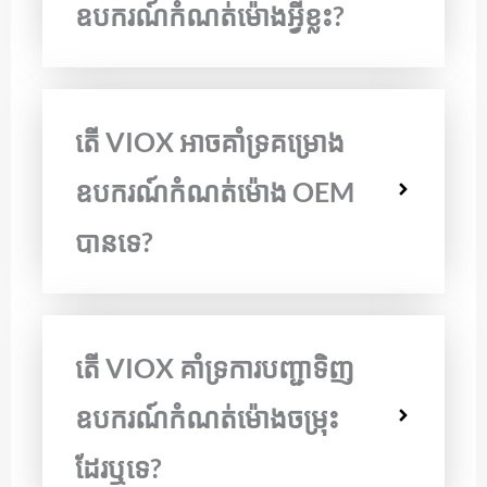
ឧបករណ៍កំណត់ម៉ោងអ្វីខ្លះ?
តើ VIOX អាចគាំទ្រគម្រោង
ឧបករណ៍កំណត់ម៉ោង OEM
បានទេ?
តើ VIOX គាំទ្រការបញ្ជាទិញ
ឧបករណ៍កំណត់ម៉ោងចម្រុះ
ដែរឬទេ?