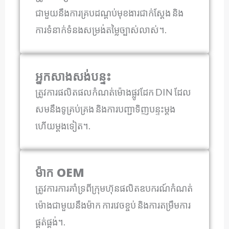
ជាមួយនឹងការគ្របដណ្តប់មុខងារជាក់ស្តែង និង
ការទំនាក់ទំនងសម្រង់តម្លៃច្បាស់លាស់។.
អ្នកសាងសង់បន្ទះ
ត្រូវការផលិតផលកំណត់ម៉ោងផ្លូវដែក DIN ដែល
សមនឹងទូគ្រប់គ្រង និងការបញ្ជាទិញបន្ទះម្តង
ហើយម្តងទៀត។.
ម៉ាក OEM
ត្រូវការការគាំទ្រពីក្រុមហ៊ុនផលិតឧបករណ៍កំណត់
ម៉ោងជាមួយនឹងម៉ាក ការវេចខ្ចប់ និងការតម្រឹមការ
ផ្គត់ផ្គង់។.