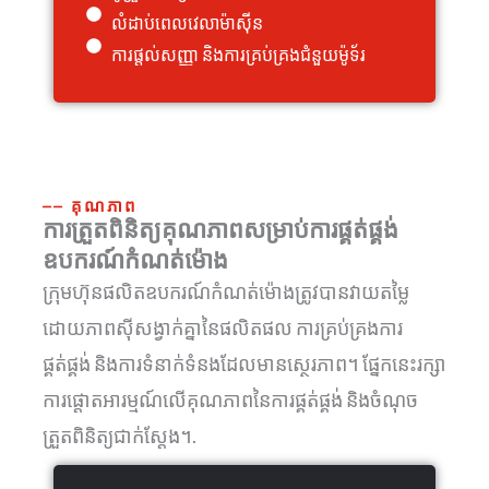
លំដាប់ពេលវេលាម៉ាស៊ីន
ការផ្តល់សញ្ញា និងការគ្រប់គ្រងជំនួយម៉ូទ័រ
⎯⎯ គុណភាព
ការត្រួតពិនិត្យគុណភាពសម្រាប់ការផ្គត់ផ្គង់
ឧបករណ៍កំណត់ម៉ោង
ក្រុមហ៊ុនផលិតឧបករណ៍កំណត់ម៉ោងត្រូវបានវាយតម្លៃ
ដោយភាពស៊ីសង្វាក់គ្នានៃផលិតផល ការគ្រប់គ្រងការ
ផ្គត់ផ្គង់ និងការទំនាក់ទំនងដែលមានស្ថេរភាព។ ផ្នែកនេះរក្សា
ការផ្តោតអារម្មណ៍លើគុណភាពនៃការផ្គត់ផ្គង់ និងចំណុច
ត្រួតពិនិត្យជាក់ស្តែង។.