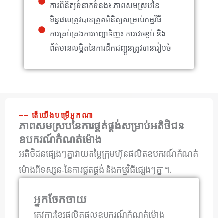
ការពិនិត្យទំនាក់ទំនង៖ ភាពសមស្របនៃ
ទិន្នផលត្រូវបានត្រួតពិនិត្យសម្រាប់កម្មវិធី
ការគ្រប់គ្រងការបញ្ជាទិញ៖ ការវេចខ្ចប់ និង
ព័ត៌មានលម្អិតនៃការដឹកជញ្ជូនត្រូវបានរៀបចំ
⎯⎯ តើយើងបម្រើអ្នកណា
ភាពសមស្របនៃការផ្គត់ផ្គង់សម្រាប់អតិថិជន
ឧបករណ៍កំណត់ម៉ោង
អតិថិជនផ្សេងៗគ្នាវាយតម្លៃក្រុមហ៊ុនផលិតឧបករណ៍កំណត់
ម៉ោងពីទស្សនៈនៃការផ្គត់ផ្គង់ និងកម្មវិធីផ្សេងៗគ្នា។.
អ្នកចែកចាយ
ត្រូវការខ្សែផលិតផលឧបករណ៍កំណត់ម៉ោង