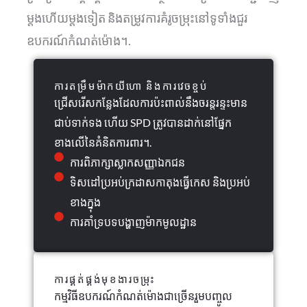
ម្តងហើយម្តងទៀត និងតម្រូវការគំរូចម្រុះនៅទូទាំងជួរ
ឧបករណ៍កំណត់ម៉ោង។.
ការតម្រឹមម៉ាកយីហោ និងការវេចខ្ចប់
ជ្រើសរើសកន្លែងដែលការប៉ះពាល់នឹងចរន្តរន្ទះមាន
ជាប់ទាក់ទង ហើយ SPD ត្រូវបានដាក់នៅផ្នែក
ខាងលើនៃគំនិតការពារ។.
ការពិភាក្សាស្លាកសញ្ញាឯកជន
ទិសដៅប្រអប់ក្រដាសកាតុងធ្វើកេស និងប្រអប់
ខាងក្នុង
ការគាំទ្របទបង្ហាញម៉ាកមូលដ្ឋាន
ការផ្គត់ផ្គង់មុខងារចម្រុះ
កម្មវិធីឧបករណ៍កំណត់ម៉ោងជាច្រើនរួមបញ្ចូល