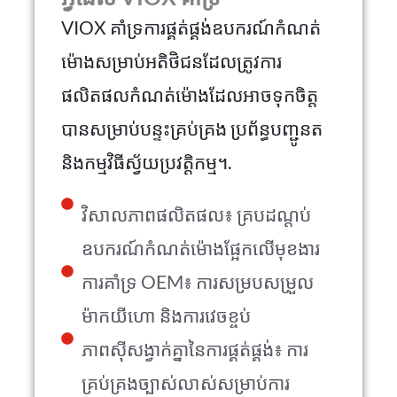
VIOX គាំទ្រការផ្គត់ផ្គង់ឧបករណ៍កំណត់
ម៉ោងសម្រាប់អតិថិជនដែលត្រូវការ
ផលិតផលកំណត់ម៉ោងដែលអាចទុកចិត្ត
បានសម្រាប់បន្ទះគ្រប់គ្រង ប្រព័ន្ធបញ្ជូនត
និងកម្មវិធីស្វ័យប្រវត្តិកម្ម។.
វិសាលភាពផលិតផល៖ គ្របដណ្តប់
ឧបករណ៍កំណត់ម៉ោងផ្អែកលើមុខងារ
ការគាំទ្រ OEM៖ ការសម្របសម្រួល
ម៉ាកយីហោ និងការវេចខ្ចប់
ភាពស៊ីសង្វាក់គ្នានៃការផ្គត់ផ្គង់៖ ការ
គ្រប់គ្រងច្បាស់លាស់សម្រាប់ការ