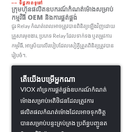
⎯⎯ ទិដ្ឋភាពទូទៅ
ក្រុមហ៊ុនផលិតឧបករណ៍កំណត់ម៉ោងសម្រាប់
កម្មវិធី OEM និងការផ្គត់ផ្គង់
ជួរ Relay កំណត់ពេលអាចត្រូវបានពិនិត្យឡើងវិញដោយ
គ្រួសារមុខងារ, ប្រភេទ Relay ដែលទាក់ទង ឬតម្រូវការ
កម្មវិធី, អាស្រ័យលើរបៀបដែលសៀគ្វីត្រួតពិនិត្យត្រូវបាន
រៀបចំ។.
តើយើងបម្រើអ្នកណា
VIOX គាំទ្រការផ្គត់ផ្គង់ឧបករណ៍កំណត់
ម៉ោងសម្រាប់អតិថិជនដែលត្រូវការ
ផលិតផលកំណត់ម៉ោងដែលអាចទុកចិត្ត
បានសម្រាប់បន្ទះគ្រប់គ្រង ប្រព័ន្ធបញ្ជូនត