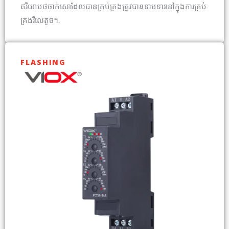
ឥរិយាបថចាក់សោដែលបានគ្រប់គ្រងត្រូវបានទាមទារនៅក្នុងការគ្រប់
គ្រងរីលេតូច។.
FLASHING