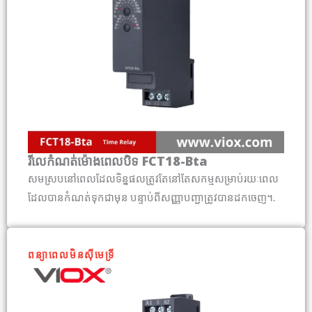
រីលេកំណត់ម៉ោងពេលបិទ FCT18-Bta
សមស្របនៅពេលដែលទិន្នផលត្រូវតែនៅតែសកម្មសម្រាប់រយៈពេល
ដែលបានកំណត់ទុកជាមុន បន្ទាប់ពីសញ្ញាបញ្ជាត្រូវបានដកចេញ។.
ពន្យាពេលមិនស៊ីមេទ្រី