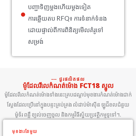
បញ្ជាទិញម្តងហើយម្តងទៀត
ការឆ្លើយតប RFQ៖ ការទំនាក់ទំនង
ដោយផ្ទាល់ពីការពិនិត្យមើលគំរូទៅ
សម្រង់
⎯⎯ ជួរផលិតផល
ម៉ូដែលរីលេកំណត់ម៉ោង FCT18 ស្នូល
ម៉ូដែលរីលេកំណត់ម៉ោងទាំងនេះគ្របដណ្តប់មុខងារកំណត់ម៉ោងជាក់
ស្តែងដែលប្រើនៅក្នុងបន្ទះគ្រប់គ្រង លំដាប់ម៉ាស៊ីន ឡូជីខលជំនួយ
ម៉ូទ័រ ពន្លឺ ខ្យល់ចេញចូល និងកម្មវិធីស្វ័យប្រវត្តិកម្មទូទៅ។.
មុខងារតែមួយ