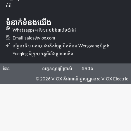
អំពី
ទំនាក់ទំនងយើង
Whatsapp៖+៨៦១៨០៦៦៣៩៦៥៨៨
Email:
sales@viox.com
បន្ថែម៖ទី ១ អគារ,ខាងកើតច្នៃប្រឌិតតំបន់ Wengyang ទីក្រុង
Yueqing ទីក្រុង,ខេត្តចឺជាំងប្រទេសចិន
ផែន
លក្ខខណ្ឌប្រើប្រាស់
ឯកជន
© 2026 VIOX គឺជាពាណិជ្ជសញ្ញារបស់ VIOX Electric