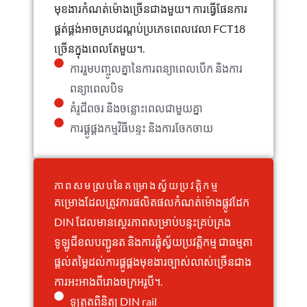
មុខងារកំណត់ម៉ោងច្រើនជាងមួយ។ ការធ្វើផែនការ
ផ្គត់ផ្គង់អាចគ្របដណ្តប់ប្រភេទពេលវេលា FCT18
ច្រើនក្នុងពេលតែមួយ។.
ការរួមបញ្ចូលគ្នានៃការពន្យាពេលបើក និងការ
ពន្យាពេលបិទ
គំរូជីពចរ និងចន្លោះពេលជាមួយគ្នា
ការផ្គូផ្គងកម្មវិធីបន្ទះ និងការចែកចាយ
ភាពសមស្របនៃគម្រោងស្វ័យប្រវត្តិកម្ម
គម្រោងដែលត្រូវការផលិតផលកំណត់ម៉ោងផ្លូវដែក
DIN ដែលមានស្ថេរភាពសម្រាប់បន្ទះគ្រប់គ្រង
ទូឡូជីខលបញ្ជូនត និងការផ្គុំស្វ័យប្រវត្តិកម្ម ជាធម្មតា
ផ្តល់តម្លៃដល់ការផ្គូផ្គងមុខងារច្បាស់លាស់ច្រើនជាង
ការអះអាងពីរោងចក្រអរូបី។.
ទូត្រួតពិនិត្យ DIN rail