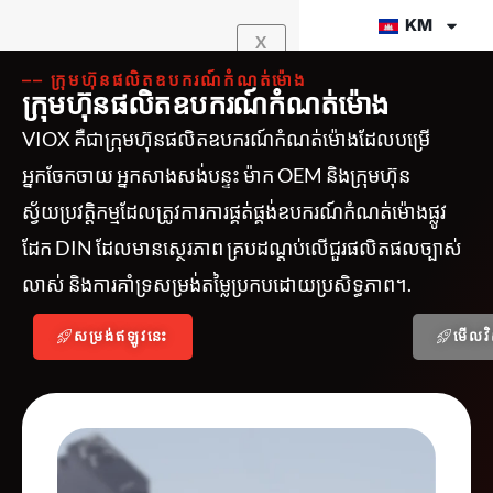
Skip
KM
X
to
content
⎯⎯ ក្រុមហ៊ុនផលិតឧបករណ៍កំណត់ម៉ោង
ក្រុមហ៊ុនផលិតឧបករណ៍កំណត់ម៉ោង
VIOX គឺជាក្រុមហ៊ុនផលិតឧបករណ៍កំណត់ម៉ោងដែលបម្រើ
អ្នកចែកចាយ អ្នកសាងសង់បន្ទះ ម៉ាក OEM និងក្រុមហ៊ុន
ស្វ័យប្រវត្តិកម្មដែលត្រូវការការផ្គត់ផ្គង់ឧបករណ៍កំណត់ម៉ោងផ្លូវ
ដែក DIN ដែលមានស្ថេរភាព គ្របដណ្តប់លើជួរផលិតផលច្បាស់
លាស់ និងការគាំទ្រសម្រង់តម្លៃប្រកបដោយប្រសិទ្ធភាព។.
សម្រង់ឥឡូវនេះ
មើលវ