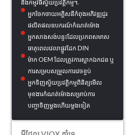
និងកម្មវិធីស្វ័យប្រវត្តិកម្ម។.
អ្នកចែកចាយអគ្គិសនីកំពុងអភិវឌ្ឍជួរ
ផលិតផលឧបករណ៍កំណត់ម៉ោង
អ្នកសាងសង់បន្ទះដែលប្រភពសមាស
ធាតុពេលវេលាផ្លូវដែក DIN
ម៉ាក OEM ដែលត្រូវការស្លាកឯកជន ឬ
ការសម្របសម្រួលការវេចខ្ចប់
អ្នកទិញស្វ័យប្រវត្តិកម្មពិនិត្យមើល
មុខងារកំណត់ម៉ោងសម្រាប់ការ
បញ្ជាទិញម្តងហើយម្តងទៀត
អ្វីដែល VIOX គាំទ្រ