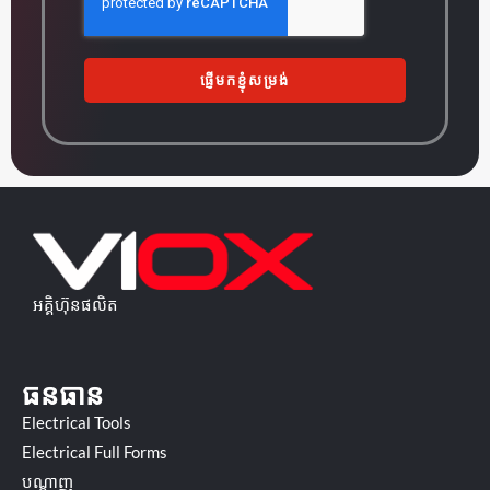
ផ្ញើមកខ្ញុំសម្រង់
អគ្គិហ៊ុនផលិត
ធនធាន
Electrical Tools
Electrical Full Forms
បណ្ដាញ