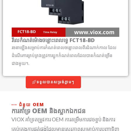
រីលេកំណត់ម៉ោងចន្លោះពេលទ្វេ FCT18-BD
រចនាឡើងសម្រាប់ការកំណត់ពេលចន្លោះពេលពីរដំណាក់កាល ដែល
ដំណើរការគ្រប់គ្រងត្រូវការប្លុកកំណត់ពេលដែលបានកំណត់ច្រើន
ជាងមួយ។.
ទទួលបានសម្រង់ភ្លាមៗ
⎯⎯ ជំនួយ OEM
ការគាំទ្រ OEM និងស្លាកឯកជន
VIOX គាំទ្រតម្រូវការ OEM ការតម្រឹមការវេចខ្ចប់ និងការ
គ្រប់គ្រងការផ្គត់ផ្គង់ដែលមានស្ថេរភាពសម្រាប់ការបញ្ជាទិញ