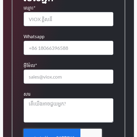
ឈ្មោះ*
Whatsapp
អ៊ីម៉ែល*
សារ