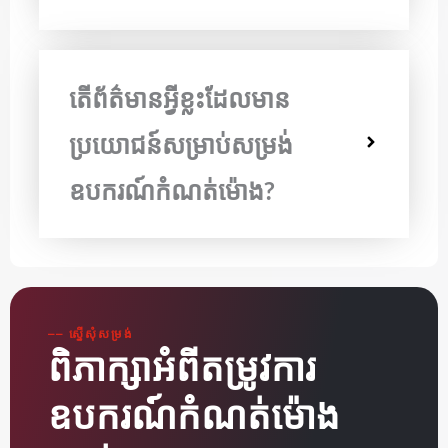
តើព័ត៌មានអ្វីខ្លះដែលមាន
ប្រយោជន៍សម្រាប់សម្រង់
ឧបករណ៍កំណត់ម៉ោង?
⎯⎯ ស្នើសុំសម្រង់
ពិភាក្សាអំពីតម្រូវការ
ឧបករណ៍កំណត់ម៉ោង