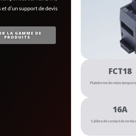
 et d'un support de devis
IR LA GAMME DE
PRODUITS
FCT18
Plateforme de relais temporis
16A
Calibre de contact de sortie