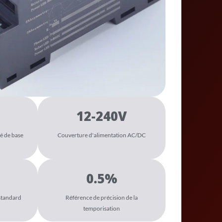
12-240V
é de base
Couverture d'alimentation AC/DC
0.5%
 standard
Référence de précision de la
temporisation