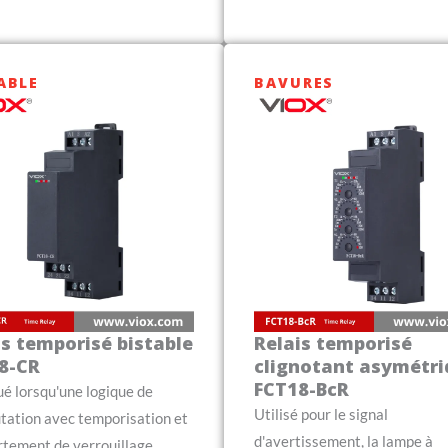
ABLE
BAVURES
is temporisé bistable
Relais temporisé
8-CR
clignotant asymétr
FCT18-BcR
ué lorsqu'une logique de
Utilisé pour le signal
ation avec temporisation et
d'avertissement, la lampe à
tement de verrouillage