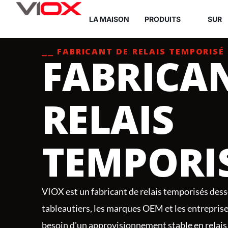
Aller
LA MAISON
PRODUITS
SUR
au
contenu
⎯⎯ FABRICANT DE RELAIS TEMPORISÉ
FABRICA
RELAIS
TEMPORI
VIOX est un fabricant de relais temporisés desse
tableautiers, les marques OEM et les entrepris
besoin d'un approvisionnement stable en relais