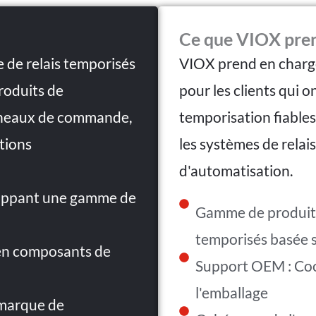
Ce que VIOX pren
 de relais temporisés
VIOX prend en charge
produits de
pour les clients qui 
anneaux de commande,
temporisation fiable
ations
les systèmes de relais
d'automatisation.
loppant une gamme de
Gamme de produits 
temporisés basée s
 en composants de
Support OEM : Coo
l'emballage
marque de