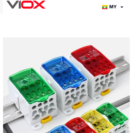
အကြောင်းအရာ
MY
သို့
တိုက်ရိုက်
သွား
ပါ။