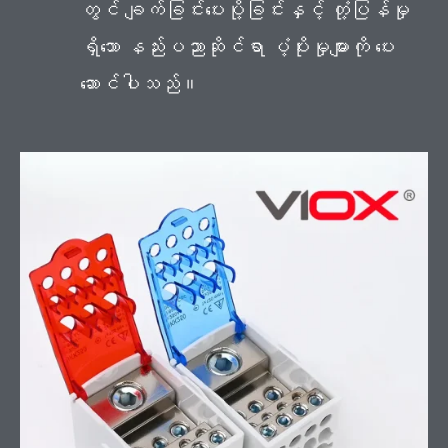
တွင် ချက်ခြင်းပေးပို့ခြင်းနှင့် တုံ့ပြန်မှု
ရှိသော နည်းပညာဆိုင်ရာ ပံ့ပိုးမှုများကို ပေး
ဆောင်ပါသည်။