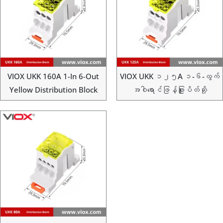
VIOX UKK 160A 1-In 6-Out
VIOX UKK ၁၂၅A ၁-၆-ထွက်
Yellow Distribution Block
အဝါရောင်ဖြန့်ဖြူးပိတ်ဆို့