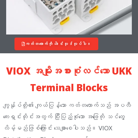
ကတ်တလောက်ကို ဒေါင်းလုဒ်လုပ်ပါ။
VIOX အမျိုးအစားစုံလင်သော UKK
Terminal Blocks
ကျွန်ုပ်တို့၏ ကျယ်ပြန့်သော ကတ်တလောက်သည် အပလီ
ကေးရှင်းတိုင်းအတွက် ပြီးပြည့်စုံသော အဖြေကို သင်တွေ့
လိမ့်မည်ဖြစ်ကြောင်း သေချာစေပါသည်။ VIOX