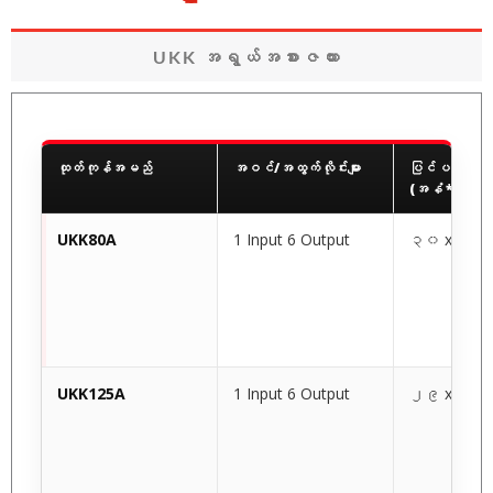
UKK အရွယ်အစားဇယား
ထုတ်ကုန်အမည်
အဝင်/အထွက်လိုင်းများ
ပြင်ပအတိုင်း
(အနံ * အလျား 
UKK80A
1 Input 6 Output
၃၀ x ၆၉ 
UKK125A
1 Input 6 Output
၂၉ x ၇၀ 