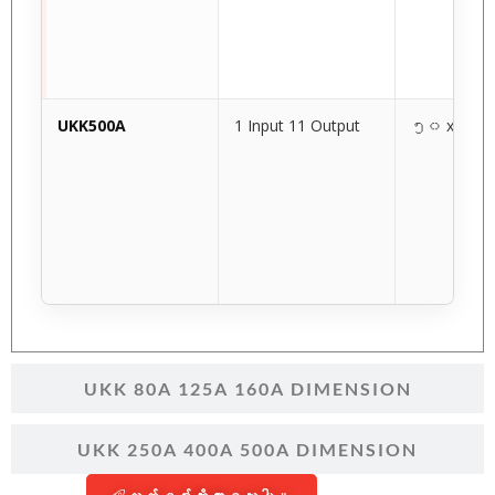
UKK500A
1 Input 11 Output
၅၀ x ၉၆ 
UKK 80A 125A 160A DIMENSION
UKK 250A 400A 500A DIMENSION