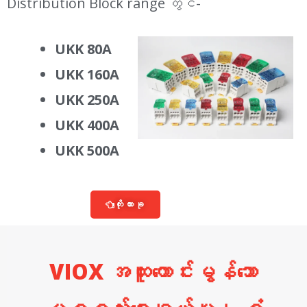
Distribution Block range တွင်-
UKK 80A
UKK 160A
UKK 250A
UKK 400A
UKK 500A
ကိုးကားခု
VIOX အထူးကောင်းမွန်သော