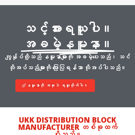
သင့်အားရယူပါ။
အခမဲ့နမူနာ။
ကျွန်ုပ်တို့သည် နမူနာများကို အခမဲ့ပေးသည်၊ သင်
လိုအပ်သည်များကို ပြောပြရန်သာ လိုအပ်ပါသည်။
နမူနာကို အခုပဲ ရယူလိုက်ပါ။
UKK DISTRIBUTION BLOCK
MANUFACTURER တစ်ခုထက်
ပိုသည်။