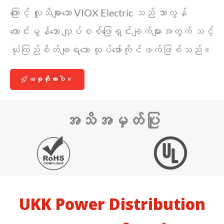
ကြောင့် လူသိများသော VIOX Electric သည် သာလွန်
ကောင်းမွန်သော လျှပ်စစ်ဖြေရှင်းချက်များအတွက် သင့်
ယုံကြည်စိတ်ချရသော လုပ်ဖော်ကိုင်ဖက်ဖြစ်သည်။
ယခုကိုးကားပါ။
အသိအမှတ်ပြု
UKK Power Distribution