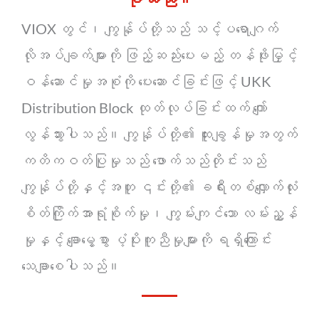
VIOX တွင်၊ ကျွန်ုပ်တို့သည် သင့်ပရောဂျက်
လိုအပ်ချက်များကို ဖြည့်ဆည်းပေးမည့် တန်ဖိုးမြှင့်
ဝန်ဆောင်မှုအစုံကို ပေးဆောင်ခြင်းဖြင့် UKK
Distribution Block ထုတ်လုပ်ခြင်းထက် ကျော်
လွန်သွားပါသည်။ ကျွန်ုပ်တို့၏ ထူးချွန်မှုအတွက်
ကတိကဝတ်ပြုမှုသည် ဖောက်သည်တိုင်းသည်
ကျွန်ုပ်တို့နှင့်အတူ ၎င်းတို့၏ ခရီးတစ်လျှောက်လုံး
စိတ်ကြိုက်အာရုံစိုက်မှု၊ ကျွမ်းကျင်သော လမ်းညွှန်
မှုနှင့် ချောမွေ့စွာ ပံ့ပိုးကူညီမှုများကို ရရှိကြောင်း
သေချာစေပါသည်။