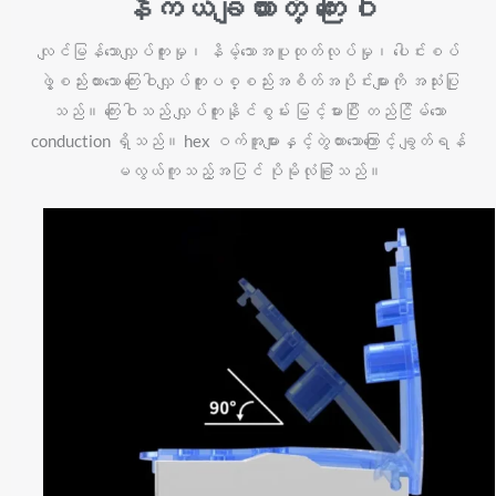
နီကယ်ချထားတဲ့ ကြေးဝါ
လျင်မြန်သောလျှပ်ကူးမှု၊ နိမ့်သောအပူထုတ်လုပ်မှု၊ ပေါင်းစပ်
ဖွဲ့စည်းထားသော ကြေးဝါလျှပ်ကူးပစ္စည်းအစိတ်အပိုင်းများကို အသုံးပြု
သည်။ ကြေးဝါသည် လျှပ်ကူးနိုင်စွမ်း မြင့်မားပြီး တည်ငြိမ်သော
conduction ရှိသည်။ hex ဝက်အူများနှင့်တွဲထားသောကြောင့် ချွတ်ရန်
မလွယ်ကူသည့်အပြင် ပိုမိုလုံခြုံသည်။