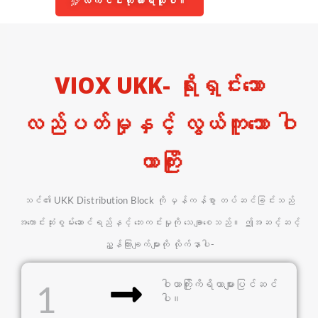
လက်ငင်းကိုးကားရယူပါ။
VIOX UKK- ရိုးရှင်းသော
လည်ပတ်မှုနှင့် လွယ်ကူသော ဝါ
ယာကြိုး
သင်၏ UKK Distribution Block ကို မှန်ကန်စွာ တပ်ဆင်ခြင်းသည်
အကောင်းဆုံးစွမ်းဆောင်ရည်နှင့် ဘေးကင်းမှုကို သေချာစေသည်။ ဤအဆင့်ဆင့်
ညွှန်ကြားချက်များကို လိုက်နာပါ-
ဝါယာကြိုးကိရိယာများပြင်ဆင်
1
ပါ။