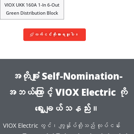
VIOX UKK 160A 1-In 6-Out
Green Distribution Block
လက်ငင်းကိုးကားရယူပါ။
အတိုချုံး Self-Nomination-
အဘယ်ကြောင့် VIOX Electric ကို
ရွေးချယ်သနည်း။
VIOX Electric တွင်၊ ကျွန်ုပ်တို့သည် လုပ်ငန်း