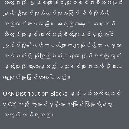
အတွေ့အကြုံ 15 နှစ်ကျော်ဖြင့် လျှပ်စစ်အစိတ်အပိုင်း
များကို ဦးဆောင်ထုတ်လုပ်သူအဖြစ် မိမိကိုယ်ကို
တည်ထောင်ထားပါသည်။ အရည်အသွေး၊ ဆန်းသစ်
တီထွင်မှုနှင့် ဖောက်သည်စိတ်ကျေနပ်မှုတို့အပေါ်
ကျွန်ုပ်တို့၏ကတိကဝတ်များက ကျွန်ုပ်တို့အား ကမ္ဘာ
တစ်ဝှမ်းရှိ ယုံကြည်စိတ်ချရသော လျှပ်စစ်ဖြေရှင်း
နည်းများကို ရှာဖွေနေသည့် ပညာရှင်များအတွက် ဦးစားပေး
ရွေးချယ်မှုဖြစ်လာစေပါသည်။
UKK Distribution Blocks နှင့်ပတ်သက်လာလျှင်
VIOX သည် ဆွဲဆောင်မှုရှိသော အကြောင်းပြချက်များစွာ
အတွက် ထင်ရှားသည်။