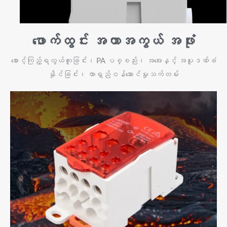
ဖောက်ထွင်း အကာအကွယ် အဖုံး
စောင့်ကြည့်ရလွယ်ကူခြင်း၊ PA ပစ္စည်း၊ အအေးနှင့် အပူဒဏ်ခံ
နိုင်ခြင်း၊ တာရှည်ဝန်ဆောင်မှုသက်တမ်း