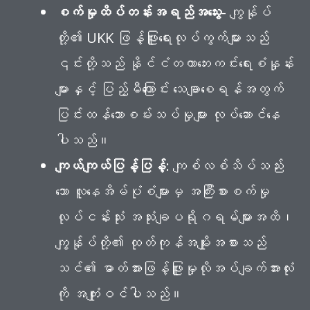
စက်မှုထိပ်တန်းအရည်အသွေး
- ကျွန်ုပ်
တို့၏ UKK ဖြန့်ဖြူးရေးလုပ်ကွက်များသည်
၎င်းတို့သည် နိုင်ငံတကာဘေးကင်းရေးစံနှုန်း
များနှင့် ပြည့်မီကြောင်း သေချာစေရန်အတွက်
ပြင်းထန်သောစမ်းသပ်မှုများ လုပ်ဆောင်နေ
ပါသည်။
ကျယ်ကျယ်ပြန့်ပြန့်
: ကျစ်လစ်သိပ်သည်း
သော လူနေအိမ်ပုံစံများမှ အကြီးစားစက်မှု
လုပ်ငန်းသုံး အသုံးချပရိုဂရမ်များအထိ၊
ကျွန်ုပ်တို့၏ ထုတ်ကုန်အမျိုးအစားသည်
သင်၏ ဓာတ်အားဖြန့်ဖြူးမှုလိုအပ်ချက်အားလုံး
ကို အကျုံးဝင်ပါသည်။