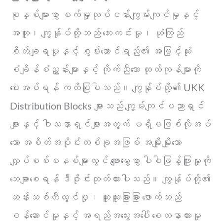
စုနှစ်များစွာ စက်မှုလုပ်ငန်းကျွမ်းကျင်မှုနှင့်
အတူ၊ ကျွန်ုပ်တို့သည် ဘေးကင်းမှု၊ ယုံကြည်
စိတ်ချရမှုနှင့် စွမ်းဆောင်ရည်၏ အမြင့်ဆုံး
စံချိန်စံညွှန်းများနှင့် ကိုက်ညီသော ထုတ်ကုန်များကို
ပေးအပ်ရန် ကတိပြုပါသည်။ ကျွန်ုပ်တို့၏ UKK
Distribution Blocks များသည် ကျွမ်းကျင်ပညာရှင်
များနှင့် ဝါသနာရှင်များအတွက် မရှိမဖြစ်လိုအပ်
သော အစိတ်အပိုင်းတစ်ခုအဖြစ် အမျိုးမျိုးသော
လျှပ်စစ်စနစ်များတွင် ချောမွေ့စွာ ပါဝါဖြန့်ဖြူးမှုကို
သေချာစေရန် ဒီဇိုင်းထုတ်ထားပါသည်။ ကျွန်ုပ်တို့၏
ဆန်းသစ်တီထွင်မှု၊ ထူးထူးခြားခြား ဖောက်သည်
ဝန်ဆောင်မှုနှင့် အရည်အသွေးအပေါ် စေတနာထားမှု