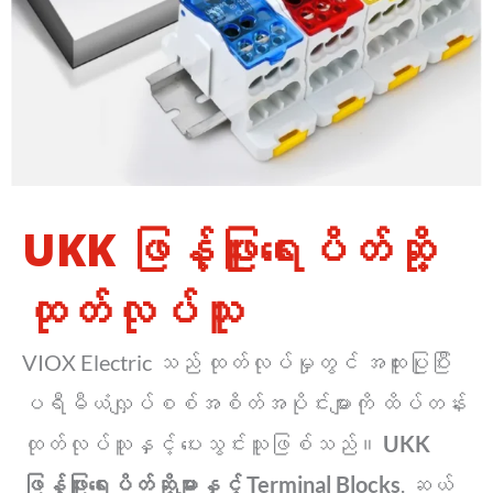
UKK ဖြန့်ဖြူးရေးပိတ်ဆို့
ထုတ်လုပ်သူ
VIOX Electric သည် ထုတ်လုပ်မှုတွင် အထူးပြုပြီး
ပရီမီယံလျှပ်စစ်အစိတ်အပိုင်းများကို ထိပ်တန်း
ထုတ်လုပ်သူနှင့် ပေးသွင်းသူဖြစ်သည်။
UKK
ဖြန့်ဖြူးရေးပိတ်ဆို့များနှင့် Terminal Blocks
. ဆယ်