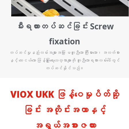
မီးရထားတပ်ဆင်ခြင်း Screw
fixation
တပ်ဆင်မှုနည်းလမ်းအများအပြား မတူညီသော ကြီးမားသော၊ အလတ်စား
နှင့် သေးငယ်သော ဖြန့်ဖြူးရေးသေတ္တာများကို တူညီသောရထားလမ်းပေါ်တွင်
တပ်ဆင်နိုင်သည်။
VIOX UKK ဖြန့်ဝေမှုပိတ်ဆို့
ခြင်း အတိုင်းအတာနှင့်
အရွယ်အစားဇယား