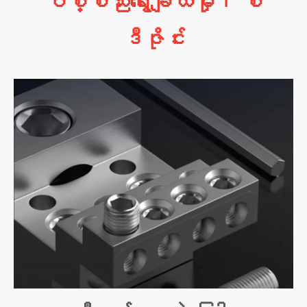
ပစ္စည်းရွေးချယ်မှု၊ စံ
ဒီဇိုင်း