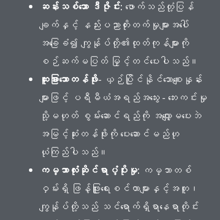
ဆန်းသစ်သော ဒီဇိုင်း
: ဖောက်သည်တုံ့ပြန်
ချက်နှင့် နည်းပညာတိုးတက်မှုများအပေါ်
အခြေခံ၍ ကျွန်ုပ်တို့၏ထုတ်ကုန်များကို
စဉ်ဆက်မပြတ် မြှင့်တင်ပေးပါသည်။
ထူးခြားသောတန်ဖိုး
- ယှဉ်ပြိုင်နိုင်သောစျေးနှုန်း
များဖြင့် ပရီမီယံအရည်အသွေး - ဘေးကင်းမှု
သို့မဟုတ် စွမ်းဆောင်ရည်ကို အလျှော့မပေးဘဲ
အမြင့်ဆုံးတန်ဖိုးကို ပေးဆောင်မည်ဟု
ယုံကြည်ပါသည်။
ကမ္ဘာလုံးဆိုင်ရာပံ့ပိုးမှု
: ကမ္ဘာတစ်
ဝှမ်းရှိ ဖြန့်ဖြူးရေးစင်တာများနှင့်အတူ၊
ကျွန်ုပ်တို့သည် သင်ရောက်ရှိရာနေရာတိုင်း