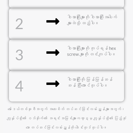
ဝါယာကြိုးများကို ဝါယာကြိုးအပေါက်
2
များထဲသို့ ထည့်ပါ။
ဝါယာကြိုးများကို ကုပ်ရန် hex
3
screw များကို တင်းကျပ်ပါ။
ဝါယာကြိုးကို မြန်မြန်ဆန်
4
ဆန် ပြီးအောင်လုပ်ပါ။
မော်ဒယ်တစ်ခုစီအတွက် အသေးစိတ် တပ်ဆင်ခြင်းလမ်းညွှန်များအတွက်၊
ကျွန်ုပ်တို့၏ ဝဘ်ဆိုက်၏ အရင်းအမြစ်များကဏ္ဍမှ ကျွန်ုပ်တို့၏ ပြည့်စုံ
သော တပ်ဆင်ခြင်းလမ်းညွှန်ကို ဒေါင်းလုဒ်လုပ်ပါ။