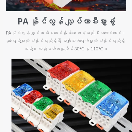
PA နိုင်လွန် လျှပ်ကာမီးမွှားခွံ
PA နိုင်လွန် လျှပ်ကာ မီးမလောင်နိုင်သော အခွံသည် မီးမလောင်အောင်၊
ပျော်ရည်များကို ခံနိုင်ရည်ရှိပြီး အကျိုးသက်ရောက်မှုကို ခံနိုင်ရည်ရှိ
သည်။ လည်ပတ်အပူချိန် 30°C မှ 110°C ။