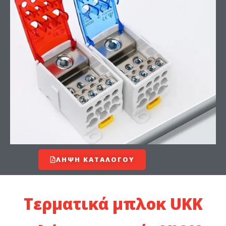
ΛΉΨΗ ΚΑΤΑΛΌΓΟΥ
Τερματικά μπλοκ UKK