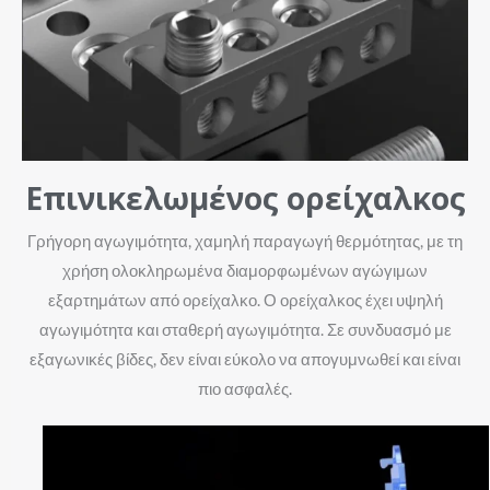
Επινικελωμένος ορείχαλκος
Γρήγορη αγωγιμότητα, χαμηλή παραγωγή θερμότητας, με τη
χρήση ολοκληρωμένα διαμορφωμένων αγώγιμων
εξαρτημάτων από ορείχαλκο. Ο ορείχαλκος έχει υψηλή
αγωγιμότητα και σταθερή αγωγιμότητα. Σε συνδυασμό με
εξαγωνικές βίδες, δεν είναι εύκολο να απογυμνωθεί και είναι
πιο ασφαλές.