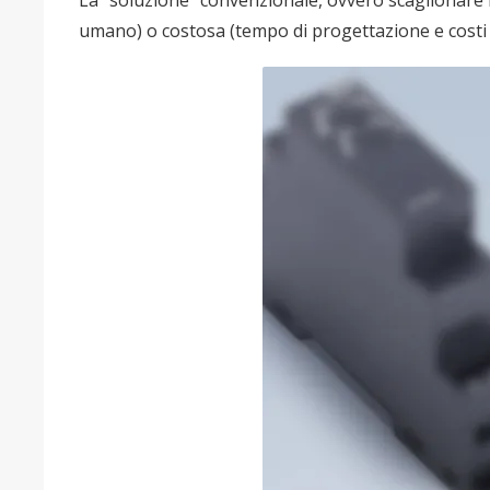
La “soluzione” convenzionale, ovvero scaglionare
umano) o costosa (tempo di progettazione e costi