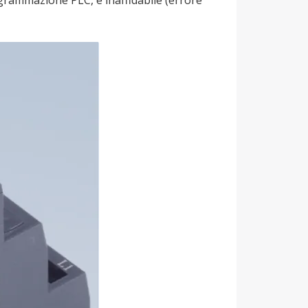
grammazione PLC, è inaffidabile (errore