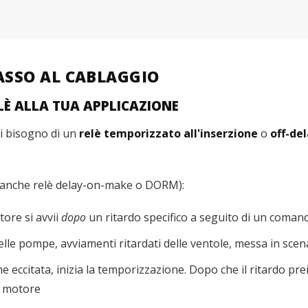
ASSO AL CABLAGGIO
ELÈ ALLA TUA APPLICAZIONE
hai bisogno di un
relè temporizzato all'inserzione
o
off-de
 anche relè delay-on-make o DORM):
ore si avvii
dopo
un ritardo specifico a seguito di un comand
elle pompe, avviamenti ritardati delle ventole, messa in sce
e eccitata, inizia la temporizzazione. Dopo che il ritardo prei
l motore