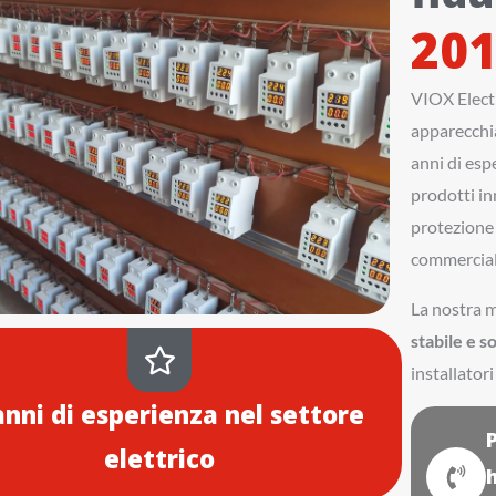
20
VIOX Electr
apparecchia
anni di esp
prodotti inn
protezione d
commerciale
La nostra m
stabile e s
installatori
anni di esperienza nel settore
elettrico