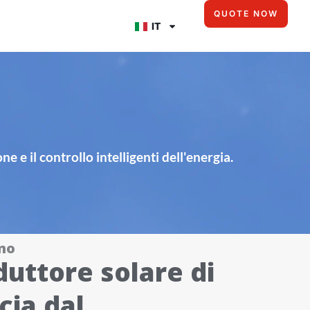
QUOTE NOW
IT
 e il controllo intelligenti dell'energia.
mo
duttore solare di
cia dal