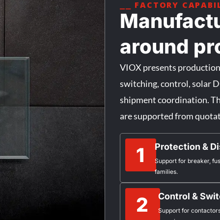
⎯⎯ FACTORY CAPABI
Manufactu
around pro
VIOX presents production c
switching, control, solar 
shipment coordination. Th
are supported from quotati
Protection & Di
1
Support for breaker, fu
families.
Control & Swi
2
Support for contactors,