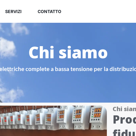
SERVIZI
CONTATTO
Chi siamo
lettriche complete a bassa tensione per la distribuzione
Chi sia
Pro
fidu