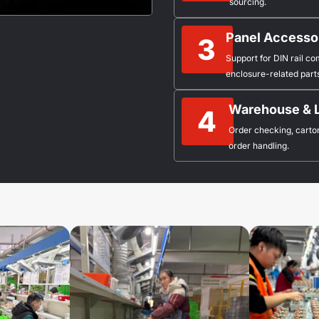
sourcing.
Panel Accesso
3
Support for DIN rail co
enclosure-related part
Warehouse & 
4
Order checking, carton
order handling.