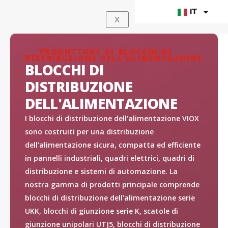
Vai
IT
X
al
contenuto
⎯⎯ PRODUTTORE DI BLOCCHI DI
DISTRIBUZIONE DELL'ALIMENTAZIONE
BLOCCHI DI
DISTRIBUZIONE
DELL'ALIMENTAZIONE
I blocchi di distribuzione dell'alimentazione VIOX
sono costruiti per una distribuzione
dell'alimentazione sicura, compatta ed efficiente
in pannelli industriali, quadri elettrici, quadri di
distribuzione e sistemi di automazione. La
nostra gamma di prodotti principale comprende
blocchi di distribuzione dell'alimentazione serie
UKK, blocchi di giunzione serie K, scatole di
giunzione unipolari UTJ5, blocchi di distribuzione