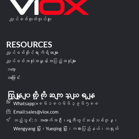
လျှပ်စစ်ထုတ်လုပ်သူ
RESOURCES
လျှပ်စစ်ဆိုင်ရာ ကိရိယာများ
လျှပ်စစ်အသုံးအနှုန်းအပြည့်အစုံများ
ဘလော့
အကြောင်း
ကြှနျုပျတို့ကိုဆကျသှယျရနျ
Whatsapp:+၈၆၁၈၀၆၆၃၉၆၅၈၈
Email:
sales@viox.com
ထည့်သွင်း:၁ အဆောက်အဦး၊ရှေ့တီထွင်ဆန်းသစ်ဇုန္၊
Wengyang မြို့၊Yueqing မြို့၊ကယားပြည်နယ်၊တရုတ်