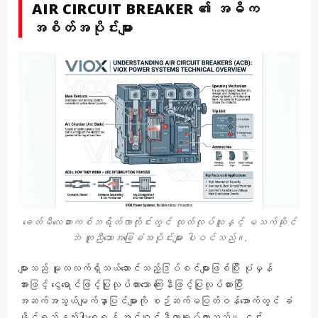
AIR CIRCUIT BREAKER ၏ အဓိက
အစိတ်အပိုင်းများ
ခေတ်မီလေဆားကစ်ဘရိတ်ကာတိုင်းတွင် ထုတ်လုပ်သူနှင့် မသက်ဆိုင်
ဘဲ တူညီသောအခြေခံအပိုင်းများ ပါဝင်သည်။.
များသည် မူလလက်ရှိသယ်ဆောင်သည့်ဒြပ်စင်များဖြစ်ပြီး ပုံမှန်
အားဖြင့် ငွေရောင်ဖြင့်ပြုလုပ်ထားသော ကြေးနီဖြင့်ပြုလုပ်ထားပြီး
အဆက်အသွယ်မျက်နှာပြင်များကို စဉ်ဆက်မပြတ်ဝန်အောက်တွင် ခံ
နိုင်ရည်နည်းပါးစေရန် အင်ဂျင်နီယာချုပ်ထားသည်။ ၎င်း