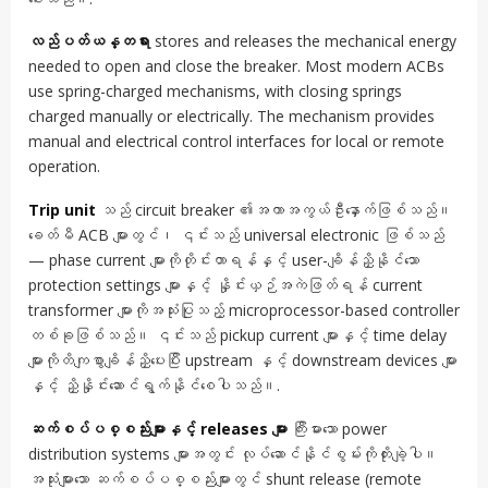
လည်ပတ်ယန္တရား
stores and releases the mechanical energy
needed to open and close the breaker. Most modern ACBs
use spring-charged mechanisms, with closing springs
charged manually or electrically. The mechanism provides
manual and electrical control interfaces for local or remote
operation.
Trip unit
သည် circuit breaker ၏အကာအကွယ်ဦးနှောက်ဖြစ်သည်။
ခေတ်မီ ACB များတွင်၊ ၎င်းသည် universal electronic ဖြစ်သည်
— phase current များကိုတိုင်းတာရန်နှင့် user-ချိန်ညှိနိုင်သော
protection settings များနှင့် နှိုင်းယှဉ်အကဲဖြတ်ရန် current
transformer များကိုအသုံးပြုသည့် microprocessor-based controller
တစ်ခုဖြစ်သည်။ ၎င်းသည် pickup current များနှင့် time delay
များကိုတိကျစွာချိန်ညှိပေးပြီး upstream နှင့် downstream devices များ
နှင့် ညှိနှိုင်းဆောင်ရွက်နိုင်စေပါသည်။.
ဆက်စပ်ပစ္စည်းများနှင့် releases များ
ကြီးမားသော power
distribution systems များအတွင်း လုပ်ဆောင်နိုင်စွမ်းကိုတိုးချဲ့ပါ။
အသုံးများသော ဆက်စပ်ပစ္စည်းများတွင် shunt release (remote