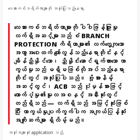
လေဆားကစ်ဘရိတ်ကာများကို အသုံးပြုသည့်နေရာ.
လေဆားကစ်ဘရိတ်ကာများကို ပါဝါဖြန့်ဖြူးမှု
လက်ရှိအဆင့်များသည် စံ BRANCH
PROTECTION ကိရိယာများ၏ လက်တွေ့ကျသော
အကွာအဝေးထက် ကျော်လွန်သည့်နေရာတိုင်းနှင့်
ချိန်ညှိနိုင်သော၊ ညှိနှိုင်းဆောင်ရွက်ထားသော ကာ
ကွယ်မှုသည် မရှိမဖြစ်လိုအပ်သည့်နေရာ
တိုင်းတွင် အသုံးပြုပါသည်။ ဗို့အားနိမ့်
အဆင့်တွင်၊ ACB သည် ပုံမှန်အားဖြင့်
ထောက်ပံ့မှု၏မူလအစနှင့် အနီးဆုံးတွင်
တည်ရှိသည် — လက်ရှိသည် အမြင့်ဆုံးဖြစ်
ပြီး ကာကွယ်မှုပျက်ကွက်ပါက အကျယ်ပြန့်ဆုံး
အကျိုးဆက်များ ရှိလိမ့်မည်။
အသုံးအများဆုံး application သည်.