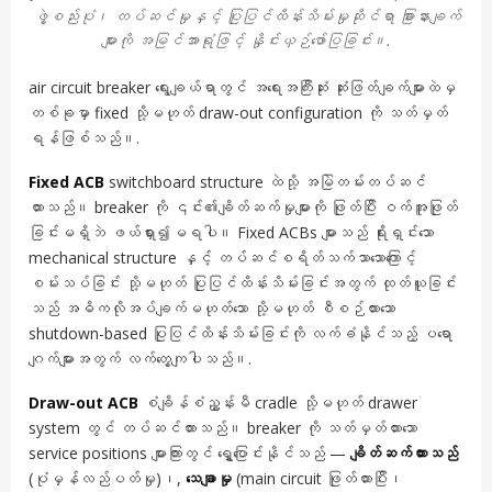
ဖွဲ့စည်းပုံ၊ တပ်ဆင်မှုနှင့် ပြုပြင်ထိန်းသိမ်းမှုဆိုင်ရာ ခြားနားချက်
များကို အမြင်အာရုံဖြင့် နှိုင်းယှဉ်ဖော်ပြခြင်း။.
air circuit breaker ရွေးချယ်ရာတွင် အရေးအကြီးဆုံး ဆုံးဖြတ်ချက်များထဲမှ
တစ်ခုမှာ fixed သို့မဟုတ် draw-out configuration ကို သတ်မှတ်
ရန်ဖြစ်သည်။.
Fixed ACB
switchboard structure ထဲသို့ အမြဲတမ်းတပ်ဆင်
ထားသည်။ breaker ကို ၎င်း၏ချိတ်ဆက်မှုများကို ဖြုတ်ပြီး ဝက်အူဖြုတ်
ခြင်းမရှိဘဲ ဖယ်ရှား၍မရပါ။ Fixed ACBs များသည် ရိုးရှင်းသော
mechanical structure နှင့် တပ်ဆင်စရိတ်သက်သာသောကြောင့်
စမ်းသပ်ခြင်း သို့မဟုတ် ပြုပြင်ထိန်းသိမ်းခြင်းအတွက် ထုတ်ယူခြင်း
သည် အဓိကလိုအပ်ချက်မဟုတ်သော သို့မဟုတ် စီစဉ်ထားသော
shutdown-based ပြုပြင်ထိန်းသိမ်းခြင်းကို လက်ခံနိုင်သည့် ပရော
ဂျက်များအတွက် လက်တွေ့ကျပါသည်။.
Draw-out ACB
စံချိန်စံညွှန်းမီ cradle သို့မဟုတ် drawer
system တွင် တပ်ဆင်ထားသည်။ breaker ကို သတ်မှတ်ထားသော
service positions များကြားတွင် ရွှေ့ပြောင်းနိုင်သည် —
ချိတ်ဆက်ထားသည်
(ပုံမှန်လည်ပတ်မှု)၊,
သေချာမှု
(main circuit ဖြုတ်ထားပြီး၊