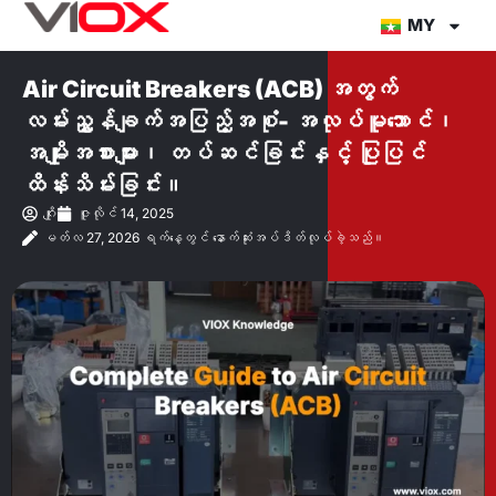
အကြောင်းအရာ
MY
သို့
တိုက်ရိုက်
Air Circuit Breakers (ACB) အတွက်
သွား
လမ်းညွှန်ချက်အပြည့်အစုံ- အလုပ်မူဘောင်၊
ပါ။
အမျိုးအစားများ၊ တပ်ဆင်ခြင်းနှင့် ပြုပြင်
ထိန်းသိမ်းခြင်း။
ဂျိုး
ဇူလိုင် 14, 2025
မတ်လ 27, 2026 ရက်နေ့တွင် နောက်ဆုံးအပ်ဒိတ်လုပ်ခဲ့သည်။