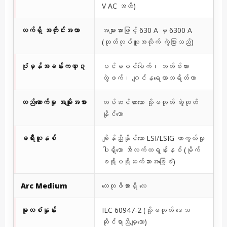
V AC အထိ)
လက်ရှိ အတိုင်းအတာ
အများအားဖြင့် 630 A မှ 6300 A
(ထုတ်လုပ်သူအလိုက် ကွဲပြားသည်)
ပုံမှန်အခန်းကဏ္ဍ
ပင်မဝင်ပေါက်၊ ဘတ်စ်ကား
တွဲဖက်၊ ဂျင်နရေတာဘရိတ်ကာ
တည်ဆောက်မှု အမျိုးအစား
တပ်ဆင်ထားသော သို့မဟုတ် ဆွဲထုတ်
နိုင်သော
ခရီးယူနစ်
ချိန်ညှိနိုင်သော LSI/LSIG ကာကွယ်မှု
ပါရှိသော အီလက်ထရွန်းနစ် (မိုက်
ခရိုပရိုဆက်ဆာအခြေခံ)
Arc Medium
လေထုဖိအားရှိ လေ
မူလစံနှုန်း
IEC 60947-2 (သို့မဟုတ် ဒေသ
ဆိုင်ရာညီမျှသော)