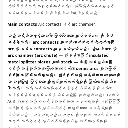
တို့၏ဒီဇိုင်းသည် အပူစွမ်းဆောင်ရည်၊ ယုံကြည်စိတ်ချရမှုနှင့်
ဝန်ဆောင်မှုသက်တမ်းကို တိုက်ရိုက်သက်ရောက်မှုရှိသည်။.
Main contacts
Arc contacts နှင့် arc chamber.
သည် ဘရိတ်ကာဖွင့်သောအခါ ဖြစ်ပေါ်လာသော လျှပ်စစ် arc ကို စီမံ
ခန့်ခွဲသည်။ arc contacts များသည် နောက်ဆုံးတွင် ကွဲထွက်သွားပြီး
arc ကို ပင်မ contacts များမှ ဖယ်ထုတ်သည်။ ထို့နောက် arc ကို
arc chamber (arc chute) — ပုံမှန်အားဖြင့် insulated
metal splitter plates များ၏ stack — ထဲသို့ လမ်းညွှန်ပေးပြီး
၎င်းကို ဆန့်ထုတ်ကာ အေးမြစေကာ သေးငယ်သော series arcs များအဖြစ်
ပိုင်းခြားကာ ငြိမ်းသတ်သွားသည်။ ဤဒီဇိုင်းသည် ဘရိတ်ကာအား လေထုလေကို
သာ အသုံးပြု၍ မြင့်မားသော ချို့ယွင်းချက်လက်ရှိများကို ဖြတ်တောက်နိုင်စေ
ပါသည်။
သည် ဘရိတ်ကာကိုဖွင့်ရန်နှင့် ပိတ်ရန် လိုအပ်သော
စက်ပိုင်းဆိုင်ရာစွမ်းအင်ကို သိမ်းဆည်းပြီး ထုတ်လွှတ်သည်။ ခေတ်မီ
ACB အများစုသည် စပရိန်အားသွင်းထားသော ယန္တရားများကို အသုံးပြုကြပြီး
လက်ဖြင့် သို့မဟုတ် လျှပ်စစ်ဖြင့် အားသွင်းထားသော စပရိန်များကို
ပိတ်ထားသည်။ ယန္တရားသည် ဒေသတွင်း သို့မဟုတ် အဝေးထိန်းစနစ်
အတွက် လက်စွဲနှင့် လျှပ်စစ်ထိန်းချုပ်မှု အင်တာဖေ့စ်များကို
ပေးသည်။.