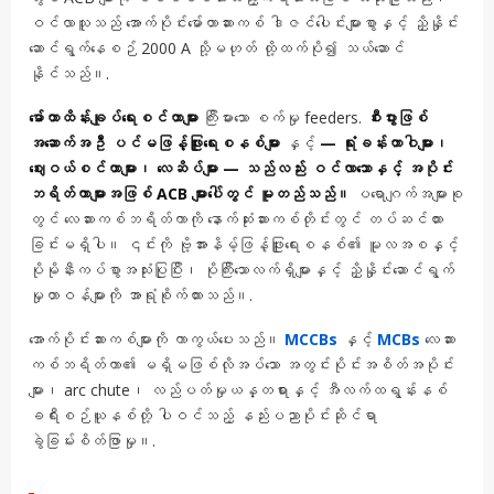
ဝင်လာသူသည် အောက်ပိုင်းမော်တာဆားကစ် ဒါဇင်ပေါင်းများစွာနှင့် ညှိနှိုင်း
ဆောင်ရွက်နေစဉ် 2000 A သို့မဟုတ် ထို့ထက်ပို၍ သယ်ဆောင်
နိုင်သည်။.
မော်တာထိန်းချုပ်ရေးစင်တာများ
ကြီးမားသော စက်မှု feeders.
စီးပွားဖြစ်
အဆောက်အဦ ပင်မဖြန့်ဖြူးရေးစနစ်များ
နှင့်
— ရုံးခန်းတာဝါများ၊
ဈေးဝယ်စင်တာများ၊ လေဆိပ်များ — သည်လည်း ဝင်လာသောနှင့် အပိုင်း
ဘရိတ်ကာများအဖြစ် ACB များပေါ်တွင် မူတည်သည်။
ပရောဂျက်အများစု
တွင် လေဆားကစ်ဘရိတ်ကာကို နောက်ဆုံးဆားကစ်တိုင်းတွင် တပ်ဆင်ထား
ခြင်းမရှိပါ။ ၎င်းကို ဗို့အားနိမ့်ဖြန့်ဖြူးရေးစနစ်၏ မူလအစနှင့်
ပိုမိုနီးကပ်စွာအသုံးပြုပြီး၊ ပိုကြီးသောလက်ရှိများနှင့် ညှိနှိုင်းဆောင်ရွက်
မှုတာဝန်များကို အာရုံစိုက်ထားသည်။.
အောက်ပိုင်းဆားကစ်များကို ကာကွယ်ပေးသည်။
MCCBs
နှင့်
MCBs
လေဆား
ကစ်ဘရိတ်ကာ၏ မရှိမဖြစ်လိုအပ်သော အတွင်းပိုင်းအစိတ်အပိုင်း
များ၊ arc chute၊ လည်ပတ်မှုယန္တရားနှင့် အီလက်ထရွန်းနစ်
ခရီးစဉ်ယူနစ်တို့ ပါဝင်သည့် နည်းပညာပိုင်းဆိုင်ရာ
ခွဲခြမ်းစိတ်ဖြာမှု။.