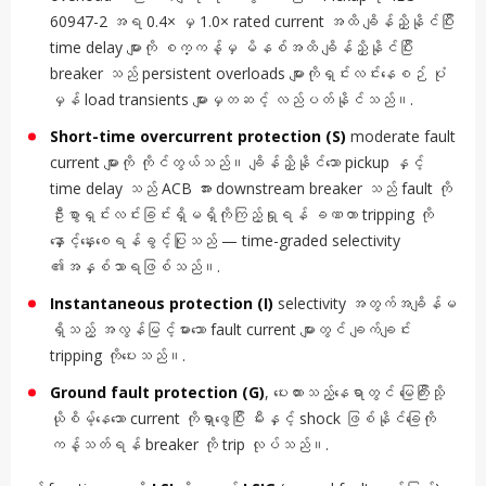
60947-2 အရ 0.4× မှ 1.0× rated current အထိ ချိန်ညှိနိုင်ပြီး
time delay များကို စက္ကန့်မှ မိနစ်အထိ ချိန်ညှိနိုင်ပြီး
breaker သည် persistent overloads များကိုရှင်းလင်းနေစဉ် ပုံ
မှန် load transients များမှတဆင့် လည်ပတ်နိုင်သည်။.
Short-time overcurrent protection (S)
moderate fault
current များကို ကိုင်တွယ်သည်။ ချိန်ညှိနိုင်သော pickup နှင့်
time delay သည် ACB အား downstream breaker သည် fault ကို
ဦးစွာရှင်းလင်းခြင်းရှိမရှိကိုကြည့်ရှုရန် ခဏတာ tripping ကို
နှောင့်နှေးစေရန်ခွင့်ပြုသည် — time-graded selectivity
၏အနှစ်သာရဖြစ်သည်။.
Instantaneous protection (I)
selectivity အတွက်အချိန်မ
ရှိသည့် အလွန်မြင့်မားသော fault current များတွင် ချက်ချင်း
tripping ကိုပေးသည်။.
Ground fault protection (G)
, ပေးထားသည့်နေရာတွင် မြေကြီးသို့
ယိုစိမ့်နေသော current ကိုရှာဖွေပြီး မီးနှင့် shock ဖြစ်နိုင်ခြေကို
ကန့်သတ်ရန် breaker ကို trip လုပ်သည်။.