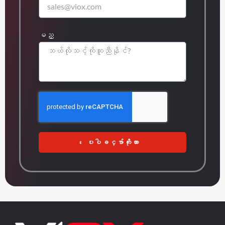
မည္
ေပးပါခင္ဗ်ာကိုးကား