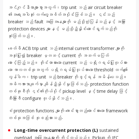
အင်ဂျင်နီယာများစွာအတွက်၊ trip unit သည် air circuit breaker
၏အရေးအပါဆုံး လက်တွေ့အစိတ်အပိုင်းဖြစ်သည်။ ၎င်းသည်
breaker သည် fault အခြေအနေများကို မည်သို့တုံ့ပြန်သည်နှင့် အခြား
protection devices များနှင့် မည်သို့ညှိနှိုင်းဆောင်ရွက်သည်ကို
ဆုံးဖြတ်သည်။.
ခေတ်မီ ACB trip unit သည် internal current transformer များကို
အသုံးပြု၍ breaker မှတဆင့် current ကို အဆက်မပြတ်
စောင့်ကြည့်သည်။ တိုင်းတာထားသော current သည် ပရိုဂရမ်ပြုလုပ်ထား
သော ကာလတစ်ခုအတွက် ပရိုဂရမ်ပြုလုပ်ထားသော threshold ထက်ကျော်
လွန်ပါက၊ trip unit သည် breaker ကိုဖွင့်ရန် အမိန့်ပေးသည်။
အဓိကအားသာချက်မှာ ချိန်ညှိနိုင်မှုဖြစ်သည်- protection function
တစ်ခုစီကို ၎င်း၏ကိုယ်ပိုင် pickup level နှင့် time delay ဖြင့်
သီးခြားစီ configure လုပ်နိုင်သည်။.
စံ protection functions များကို ကောင်းစွာတည်ထောင်ထားသော framework
တစ်ခုအဖြစ် စုစည်းထားသည်-
Long-time overcurrent protection (L)
sustained
overload အခြေအနေများကို ကိုင်တွယ်သည်။ Pickup ကို IEC