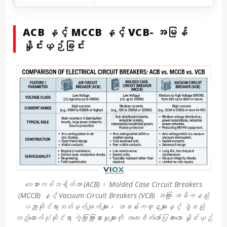
ACB နှင့် MCCB နှင့် VCB- အမြန်
နှိုင်းယှဉ်ခြင်း
လေဆားကစ်ဘရိတ်ကာ (ACB)၊ Molded Case Circuit Breakers
(MCCB) နှင့် Vacuum Circuit Breakers (VCB) အကြား အဓိကနည်း
ပညာဆိုင်ရာသတ်မှတ်ချက်များ၊ အခန်းကဏ္ဍများနှင့် ဖွဲ့စည်း
တည်ဆောက်ပုံဆိုင်ရာ ကွဲပြားခြားနားမှုများကို အသေးစိတ်ဖော်ပြထားသော နှိုင်းယှဉ်