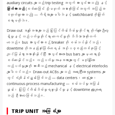
auxiliary circuits များသည် trip testing အတွက် အားသွင်းထားသည်) နှင့်
ဖြုတ်ထားသည်
(စစ်ဆေးခြင်း သို့မဟုတ် အစားထိုးခြင်းအတွက် အပြည့်အ
ဝထုတ်ယူထားသည်) — ကိရိယာများမပါဘဲနှင့် switchboard ကိုဖြုတ်
စရာမလိုဘဲ။.
Draw-out အမျိုးအစားများသည် ပြုပြင်ထိန်းသိမ်းမှုဆိုင်ရာ လိုက်လျောညီထွေ
ရှိမှုနှင့် လည်ပတ်မှုဆိုင်ရာ ဘေးကင်းမှုကို သိသိသာသာတိုးတက်
စေသည်။ bus အားသွင်းထားစဉ် breaker ကို စမ်းသပ်နိုင်သည်၊
downtime ကိုအနည်းဆုံးဖြစ်စေရန် အပိုပစ္စည်းတစ်ခုဖြင့်
လျင်မြန်စွာအစားထိုးနိုင်ပြီး အားသွင်းထားသော bus bars များမှ ဝေးရာသို့
စစ်ဆေးနိုင်သည်။ လည်ပတ်မှုအနေအထားများတွင် မလုံခြုံသော
လည်ပတ်မှုများကို တားဆီးသည့် mechanical နှင့် electrical interlocks
များပါဝင်သည်။ Draw-out ACBs များသည် အရေးကြီးသော systems များ
တွင် စံချိန်စံညွှန်းဖြစ်သည် — data centers၊ ဆေးရုံများ၊
continuous-process manufacturing — စမ်းသပ်မှုအမြန်
နှုန်း၊ ပြုပြင်ထိန်းသိမ်းမှုရယူနိုင်မှုနှင့် downtime လျှော့ချရေး
သည် ဦးစားပေးဖြစ်သည်။.
TRIP UNIT အခြေခံများ