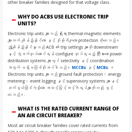
other breaker families designed for that voltage class.
WHY DO ACBS USE ELECTRONIC TRIP
UNITS?
Electronic trip units များသည် ရိုးရာ thermal-magnetic elements
များထက် ချိန်ညှိနိုင်သော နှင့် ပိုမိုတိကျသော protection ကိုပေးသည်။
ဤချိန်ညှိနိုင်မှုသည် ACB ၏ trip settings များကို downstream
နှင့် တွဲဖက်လုပ်ဆောင်ရန် configure လုပ်ရမည့် ကြီးမားသော power
distribution systems များတွင် selectivity နှင့် coordination
အတွက် မရှိမဖြစ်လိုအပ်ပါသည်။
MCCBs
နှင့်
MCBs
. ။
Electronic trip units များသည် ground fault protection၊ energy
metering၊ event logging နှင့် supervisory systems များနှင့်
ဆက်သွယ်ခြင်းကဲ့သို့သော အဆင့်မြင့်အင်္ဂါရပ်များကိုလည်း ဖွင့်
ပေးသည်။.
WHAT IS THE RATED CURRENT RANGE OF
AN AIR CIRCUIT BREAKER?
Most air circuit breaker families cover rated currents from