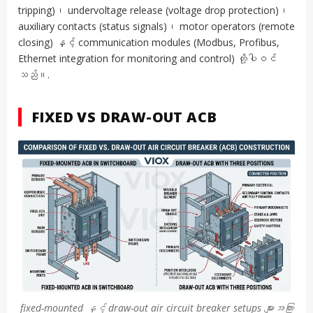
tripping)၊ undervoltage release (voltage drop protection)၊
auxiliary contacts (status signals)၊ motor operators (remote
closing) နှင့် communication modules (Modbus, Profibus,
Ethernet integration for monitoring and control) တို့ပါဝင်
သည်။.
FIXED VS DRAW-OUT ACB
fixed-mounted နှင့် draw-out air circuit breaker setups များအကြား