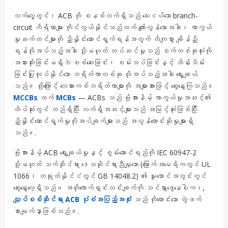
လက်တွေ့တွင်၊ ACB ကို စနစ်လက်ရှိသည် သေးငယ်သော branch-
circuit ကိရိယာများ ကိုင်တွယ်နိုင်သည်ထက် ကျော်လွန်သောအခါ၊ ကာကွယ်
မှုဆက်တင်များကို ညှိနှိုင်းဆောင်ရွက်ရန်အတွက် တိကျစွာ ချိန်ညှိ
ရန်လိုအပ်သည့်အခါ သို့မဟုတ် တပ်ဆင်မှုသည် စက်တစ်ခုလုံးကို
အစားထိုးခြင်းမရှိဘဲ စစ်ဆေးခြင်း၊ စမ်းသပ်ခြင်းနှင့် ထိန်းသိမ်း
ခြင်းပြုလုပ်နိုင်သော ဘရိတ်ကာတစ်ခု လိုအပ်သည့်အခါ ရွေးချယ်
သည်။ ထို့ကြောင့် လေဆားကစ်ဘရိတ်ကာများကို အများအားဖြင့် ဆွေးနွေးကြသည်။
MCCBs
ထက်
MCBs
— ACBs သည် ဗို့အားနိမ့် ကာကွယ်မှုအဆင့်၏
ထိပ်ဆုံးတွင် တည်ရှိပြီး လက်ရှိအဆင့်များသည် အမြင့်ဆုံးဖြစ်ပြီး
ညှိနှိုင်းဆောင်ရွက်မှုလိုအပ်ချက်များသည် အလွန်တောင်းဆိုမှုများရှိ
သည်။.
ဗို့အားနိမ့် ACB ရွေးချယ်မှုနှင့် စွမ်းဆောင်ရည်ကို IEC 60947-2
သို့မဟုတ် သက်ဆိုင်ရာ ဒေသဆိုင်ရာညီမျှသော (မြောက်အမေရိကတွင် UL
1066၊ တရုတ်နိုင်ငံတွင် GB 14048.2) ၏ မူဘောင်အတွင်းတွင်
ဆွေးနွေးလေ့ရှိသည်။ အတိုကောက်ရှင်းလင်းချက်ကို သင်ရှာဖွေနေပါက၊,
လျှပ်စစ်ဆိုင်ရာ ACB ပုံစံအပြည့်အစုံ
သည် တိုတောင်းသော တွဲဖက်
စာမျက်နှာဖြစ်သည်။.