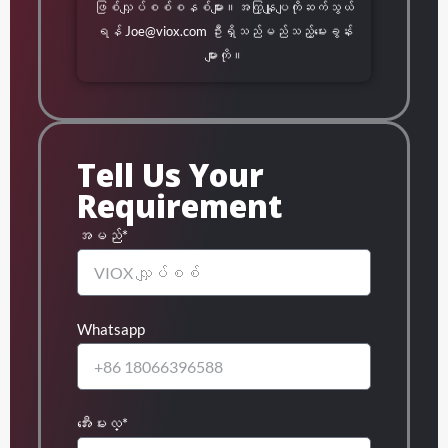
ဖြစ်လျှပ်စစ်စနစ်များ။အကြှနျုပျကိုဆက်သွယ်
ရန်
Joe@viox.com
ဦးရှိသည်မည်သည့်မေးခွန်း
များကို။
Tell Us Your
Requirement
အမည်*
Whatsapp
အီးေမးလ္*