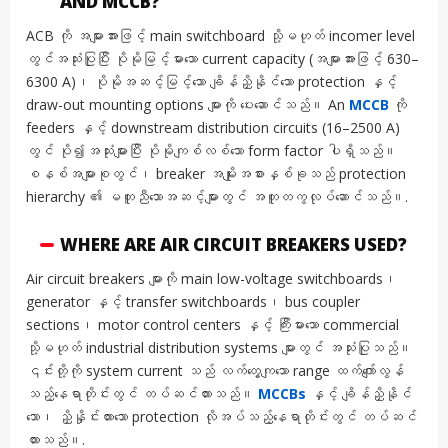
AND MCCB?
ACB ကို အများအားဖြင့် main switchboard သို့မဟုတ် incomer level
တွင်အသုံးပြုပြီး ပိုမိုမြင့်မားသော current capacity (အများအားဖြင့် 630–
6300 A)၊ ပိုမိုအဆင့်မြင့်သော ချိန်ညှိနိုင်သော protection နှင့်
draw-out mounting options များကို ပေးဆောင်သည်။ An
MCCB
ကို
feeders နှင့် downstream distribution circuits (16–2500 A)
တွင် ပို၍အသုံးများပြီး ပိုမိုကျစ်လစ်သော form factor ပါရှိသည်။
စနစ်အများစုတွင်၊ breaker အမျိုးအစားနှစ်ခုသည် protection
hierarchy ၏ မတူညီသောအဆင့်များတွင် အတူတကွလုပ်ဆောင်သည်။.
WHERE ARE AIR CIRCUIT BREAKERS USED?
Air circuit breakers များကို main low-voltage switchboards၊
generator နှင့် transfer switchboards၊ bus coupler
sections၊ motor control centers နှင့် ကြီးမားသော commercial
သို့မဟုတ် industrial distribution systems များတွင် အသုံးပြုသည်။
၎င်းတို့ကို system current သည် လက်တွေ့ကျသော range ထက်ကျော်လွန်
သည့်နေရာတိုင်းတွင် တပ်ဆင်ထားသည်။
MCCBs
နှင့် ချိန်ညှိနိုင်
သော၊ ညှိနှိုင်းထားသော protection လိုအပ်သည့်နေရာတိုင်းတွင် တပ်ဆင်
ထားသည်။.