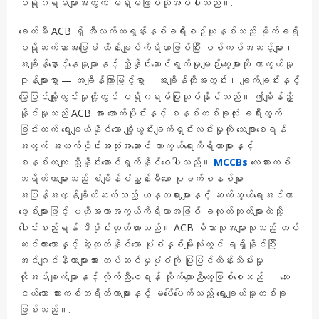
ပရိုဂရမ်များအတွက် မရှိမဖြစ်လိုအပ်ပါသည်။.
ခေတ်မီ ACB ရှိ အီလက်ထရွန်းနစ်ခရီးစဉ်ယူနစ်သည် မိုက်ခရို
ပရိုဆက်ဆာအခြေခံ ထိန်းချုပ်ကိရိယာဖြစ်ပြီး ပစ်ကပ်အဆင့်များ၊
အချိန်နှောင့်နှေးမှုများနှင့် ညှိနှိုင်းဆောင်ရွက်မှုမျဉ်းကွေးများကို ကာကွယ်မှု
ဇုန်များစွာ — အချိန်ကြာမြင့်စွာ၊ အချိန်တိုအတွင်း၊ ချက်ချင်းနှင့်
မြေပြင်ချို့ယွင်းမှုတို့တွင် ပရိုဂရမ်ပြုလုပ်နိုင်သည်။ ဤချိန်ညှိ
နိုင်မှုသည် ACB အား အောက်ပိုင်းနှင့် စနစ်တစ်ခုလုံး ခရီးထွက်
ခြင်းထက် ရွေးချယ်နိုင်သော ချို့ယွင်းချက်ရှင်းလင်းမှုကို သေချာစေရန်
အတွက် အထက်ပိုင်းအသုံးအဆောင် ကာကွယ်ရေးကိရိယာများနှင့်
စနစ်တကျ ညှိနှိုင်းဆောင်ရွက်နိုင်စေပါသည်။
MCCBs
လေဆားကစ်
ဘရိတ်ကာများသည် စံချိန်စံညွှန်းမီသော ပုခက်စနစ်များ၊
အပြန်အလှန်ချိတ်ဆက်သည့် ယန္တရားများနှင့် ဆက်သွယ်ရေးအင်တာ
ဖေ့စ်များဖြင့် ဗဟိုအကာအကွယ်ကိရိယာအဖြစ် ခလုတ်ဘုတ်များထဲသို့
ပေါင်းစည်းရန် ဒီဇိုင်းထုတ်ထားသည်။ ACB မိသားစုအများစုသည် တပ်
ဆင်ထားသောနှင့် ဆွဲထုတ်နိုင်သော ပုံစံနှစ်မျိုးလုံးတွင် ရရှိနိုင်ပြီး
အင်ဂျင်နီယာများအား တပ်ဆင်မှုပုံစံကို ပြုပြင်ထိန်းသိမ်းမှု
လိုအပ်ချက်များနှင့် ကိုက်ညီစေရန် လိုက်လျောညီထွေဖြစ်စေသည် — သေး
ငယ်သော ဆားကစ်ဘရိတ်ကာများနှင့် မပေါ်ပေါက်သည့် ရွေးချယ်မှုတစ်ခု
ဖြစ်သည်။.