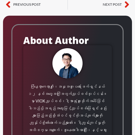
PREVIOUS POST
NEXT POST
Prev
လာ
About Author
ကြ်န္ေတာ္ကေတာ့ဂျိုး၊အနုအတူပရော်ဖက်ရှင်နယ်
၁၂ နှစ်အတွေ့အကြုံအတွက်လျှပ်စစ်လုပ်ငန်း။
မှာ VIOX လျှပ်စစ်၊ငါ့အာရုံစူးစိုက်အပေါ်ဖြစ်
ပါသည်ပို့အရည်အသွေးမြင့်လျှပ်စစ်ဖြေရှင်းနည်း
များဖြည့်ဆည်းဖို့အံဝင်ခွင်လိုအပ်ချက်များကို
ကျွန်ုပ်တို့၏ဖောက်သည်များ၏။ ငါ့ကျွမ်းကျင်မှုကို
အထိစက္မႈအလျောက်၊လူနေသောဝါယာကြိုး၊နှင့်မပွား