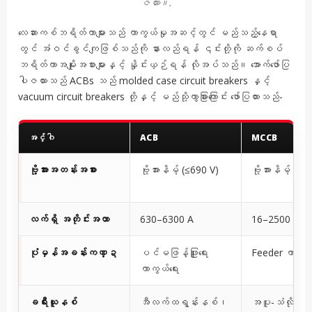
ဇယား။.
လေဆားကစ်ဘရိတ်ကာများသည် ကာကွယ်မှုအဆင့်တွင် မည်သည့်နေရာ
တွင် အံဝင်ခွင်ကျဖြစ်သည်ကို နားလည်ရန် ၎င်းတို့ကို ဆက်စပ်
ဘရိတ်ကာအမျိုးအစားများနှင့် နှိုင်းယှဉ်ရန် လိုအပ်သည်။ အောက်ဖော်ပြ
ပါဇယားသည် ACBs သည် molded case circuit breakers နှင့်
vacuum circuit breakers တို့နှင့် မည်သို့ကွာခြားကြောင်း ဖော်ပြထားသည်-
အင်္ဂါ
ACB
MCCB
ဗို့အားအတန်းအစား
ဗို့အားနိမ့် (≤690 V)
ဗို့အားနိမ့် (≤6
လက်ရှိ အတိုင်းအတာ
630–6300 A
16–2500 A
ပုံမှန်အခန်းကဏ္ဍ
ပင်မဖြန့်ဖြူးရေး
Feeder ကာကွယ်
ကာကွယ်ရေး
ခရီးယူနစ်
အီလက်ထရွန်းနစ်၊
အပူ-သံလိုက်