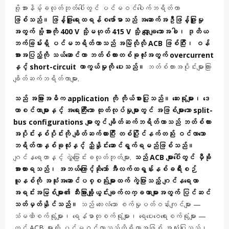
ဗို့အားနိမ့်ခလုတ်ဘုတ်ပေါ်တွင် ပင်မဝင်ပေါက်ဘရိတ်ကာ
ဖြစ်သည်။ ဖြန့်ဖြူးရေးထရန်စဖော်မာသည် အဆောက်အဦဖြန့်ဖြူးမှု
အတွက် ဗို့အားကို 400 V သို့မဟုတ် 415 V သို့ လျှော့ချသောအခါ၊ ဒုတိယ
ဘက်ခြမ်းရှိ ပင်မဘရိတ်ကာသည် အမြဲလိုလို ACB ဖြစ်ပြီး၊ ဝန်
အားအပြည့်ကို သယ်ဆောင်ကာ ဘတ်စ်ကားတစ်ခုလုံးအတွက် overcurrent
နှင့် short-circuit ကာကွယ်မှုကို ပေးသည်။
ဘတ်စ်ကားအပိုင်းများကြား
ချိတ်ဆက်ဘရိတ်ကာများ.
သည် အခြားအဓိက application ကို ကိုယ်စားပြုသည်။ ဆေးရုံများ၊ ဒေ
တာစင်တာများနှင့် အရေးကြီးသော ထုတ်လုပ်မှုများတွင် အဖြစ်များသော split-
bus configurations များတွင် ချိတ်ဆက်ဘရိတ်ကာသည် ဘတ်စ်ကား
အပိုင်းနှစ်ပိုင်းကို ချိတ်ဆက်ထားပြီး တစ်ပြိုင်နက်တည်း ဝင်လာသော
ဘရိတ်ကာနှစ်ခုလုံးနှင့် ညှိနှိုင်းဆောင်ရွက်ရမည်ဖြစ်သည်။
ဂျင်နရေတာနှင့် လွှဲပြောင်းခလုတ်ဘုတ်များ.
သည် ACB များပေါ်တွင် မှီခို
အားထားရသည်၊ အဘယ်ကြောင့်ဆိုသော် အီလက်ထရွန်းနစ်ခရီးစဉ်
ယူနစ်ကို အသုံးအဆောင်ပစ္စည်းများထက် ကွဲပြားသည့် ဂျင်နရေတာ
အရင်းအမြစ်များ၏ သီးခြားချို့ယွင်းချက်လက္ခဏာများအတွက် ပြင်ဆင်
သတ်မှတ်နိုင်သည်။
သည် လေးလံသော စက်မှုပတ်ဝန်းကျင်များ —
သံမဏိစက်ရုံများ၊ ရေနံဓာတုစက်ရုံများ၊ ရေပေးဝေရေးစက်ရုံများ —
တွင် ACB များကို ပင်မဝင်လာသည့်ကိရိယာအဖြစ် အသုံးပြုသည်၊