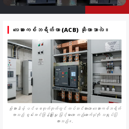
လေဆားကစ်ဘရိတ်ကာ (ACB) ဆိုတာဘာလဲ။
ဗို့အားနိမ့် ပင်မခလုတ်ဘုတ်တွင် တပ်ဆင်ထားသော လေဆားကစ်ဘရိတ်
ကာသည် စွမ်းအင်ဖြန့်ဖြူးမှု မြင့်မားသော တည်ဆောက်ပုံကို သရုပ်ပြ
ထားသည်။.