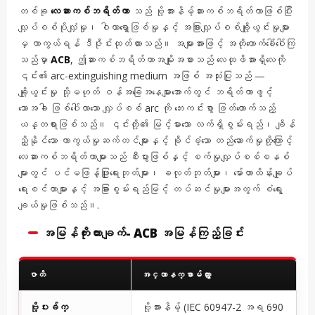
တစ်ခု
လေဆားကစ်ဘရိတ်ကာ
သည် ဗို့အားနိမ့်ဆားကစ်ဘရိတ်ကာဖြစ်ပြီး
လျှပ်စစ်ပိုလျှံမှု၊ ဝါယာရှော့ဖြစ်မှုနှင့် အခြားလျှပ်စစ်ချို့ယွင်းမှုများ
မှ ကာကွယ်ရန် ဒီဇိုင်းထုတ်ထားသည်။ အများအားဖြင့် အတိုကောက်ခေါ်ဝေါ်ကြ
သည်မှာ
ACB
, ဤဆားကစ်ဘရိတ်ကာအမျိုးအစားသည် လေထုဖိအားရှိလေကို
၎င်း၏ arc-extinguishing medium အဖြစ် အသုံးပြုသည် —
ချို့ယွင်းမှု သို့မဟုတ် ဝန်အခြေအနေများအောက်တွင် ဘရိတ်ကာဖွင့်
သောအခါ ဖြစ်ပေါ်လာသော လျှပ်စစ် arc ကို ဘေးကင်းစွာ ဖြတ်တောက်သည့်
ယန္တရားဖြစ်သည်။ ၎င်းတို့၏ မြင့်မားသော လက်ရှိစွမ်းရည်၊ ချိန်
ညှိနိုင်သော ကာကွယ်မှုဆက်တင်များနှင့် ခိုင်ခံ့သော တည်ဆောက်မှုတို့ကြောင့်
လေဆားကစ်ဘရိတ်ကာများသည် စီးပွားဖြစ်နှင့် စက်မှုလျှပ်စစ်စနစ်
များတွင် ပင်မဖြန့်ဖြူးရေးဘုတ်များ၊ ခလုတ်ဘုတ်များ၊ မော်တာထိန်းချုပ်
ရေးစင်တာများနှင့် အခြားစွမ်းရည်မြင့် တပ်ဆင်မှုများအတွက် စံရွေး
ချယ်မှုဖြစ်သည်။.
အမြန်ကိုးကားချက်- ACB အမြန်ကြည့်ခြင်း
ဇာတိ
အင္တာနက္စာမ်က္ႏွာ
ဗို့ပးခ်က္
ဗို့အားနိမ့် (IEC 60947-2 အရ 690