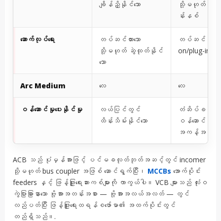
ချိန်ညှိနိုင်သော
သို့မဟုတ် အီ
န်းနစ်
ဆောက်လုပ်ရေး
တပ်ဆင်ထားသော
တပ်ဆင်ထားသော 
သို့မဟုတ် ဆွဲထုတ်နိုင်
on/plug-in)
သော
Arc Medium
လေ
လေ
ဝန်ဆောင်မှုပေးနိုင်မှု
လယ်ပြင်တွင်
တံဆိပ်ခတ်ထား
ထိန်းသိမ်းနိုင်သော
ဝန်ဆောင်မှု
အကန့်အသတ်ရှ
ACB သည် ပုံမှန်အားဖြင့် ပင်မခလုတ်ဘုတ်အဆင့်တွင် incomer
သို့မဟုတ် bus coupler အဖြစ် ဆောင်ရွက်ပြီး၊
MCCBs
အောက်ပိုင်း
feeders နှင့် ဖြန့်ဖြူးရေးဆားကစ်များကို ကာကွယ်ပါ။ VCB များသည် လုံးဝ
ကွဲပြားခြားနားသော ဗို့အားအတန်းအစား — ဗို့အားအလယ်အလတ် — တွင်
လည်ပတ်ပြီး ဖြန့်ဖြူးရေးထရန်စဖော်မာ၏ အထက်ပိုင်းတွင်
တည်ရှိသည်။.