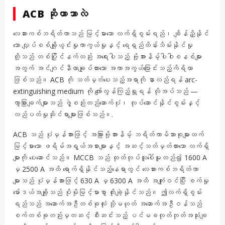
ACB ဆိုတာဘာလဲ
လေဆားကစ်ဘရိတ်ကာသည် မြင့်မားသော လက်ရှိစွမ်းရည်၊ ချိန်ညှိနိုင်
သော လျှပ်စစ်ချို့ယွင်းမှုကာကွယ်မှုနှင့် ရေရှည်ထိန်းသိမ်းနိုင်မှု
တို့သည် တစ်ပြိုင်နက်တည်း အရေးပါသည့် ဗို့အားနိမ့်ပါဝါစနစ်များ
အတွက် အင်ဂျင်နီယာချုပ်ထားသော အကာအကွယ်ပြောင်းသည့်ကိရိယာ
ဖြစ်သည်။ ACB ကို သတ်မှတ်ပေးသည့်အရာကို နားလည်ရန် arc-
extinguishing medium ကို ကျော်လွန်ကြည့်ရှုရန် လိုအပ်သည် —
ကွာခြားချက်များသည် ဖွဲ့စည်းတည်ဆောက်ပုံ၊ လုပ်ဆောင်နိုင်စွမ်းနှင့်
လည်ပတ်မှုဆိုင်ရာများဖြစ်သည်။.
ACB သည် ပုံမှန်အားဖြင့် အခြားဗို့အားနိမ့် ဘရိတ်ကာမိသားစုများထက်
မြင့်မားသော ဖရိမ်အရွယ်အစားများနှင့် အဆင့်သတ်မှတ်ထားသော လက်ရှိ
များကို ပေးဆောင်သည်။ MCCB သည် ထုတ်လုပ်သူပေါ်မူတည်၍ 1600 A
မှ 2500 A အထိ ရောက်ရှိနိုင်သည့်နေရာတွင် လေဆားကစ်ဘရိတ်ကာ
များသည် ပုံမှန်အားဖြင့် 630 A မှ 6300 A အထိ အကျုံးဝင်ပြီး စက်မှု
မော်ဒယ်အချို့သည် ပိုမိုမြင့်မားစွာ တိုးချဲ့နိုင်သည်။ ဤလက်ရှိစွမ်း
ရည်သည် အဆောက်အဦတစ်ခုလုံး သို့မဟုတ် အဆောက်အဦဝန်သည်
စက်တစ်ခုတည်းမှတဆင့် စီးဆင်းသည့် ပင်မခလုတ်ဘုတ်အသုံးချ