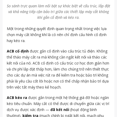
So sánh trực quan làm nổi bật sự khác biệt về cấu trúc, lắp đặt
và khả năng tiếp cận bảo trì giữa các thiết lập máy cắt không
khí gắn cố định và kéo ra.
Một trong những quyết định quan trọng nhất trong việc lựa
chọn máy cắt không khí là có nên chỉ định cấu hình cố định
hay kéo ra.
ACB cố định
được gắn cố định vào cấu trúc tủ điện. Không
thể tháo máy cắt ra mà không cần ngắt kết nối và tháo các
kết nối của nó. ACB cố định có cấu trúc cơ học đơn giản hơn
và chi phí lắp đặt thấp hơn, làm cho chúng trở nên thiết thực
cho các dự án mà việc rút ra để kiểm tra hoặc bảo trì không
phải là yêu cầu cốt lõi hoặc nơi có thể chấp nhận bảo trì dựa
trên việc tắt máy theo kế hoạch.
ACB kéo ra
được gắn trong một hệ thống giá đỡ hoặc ngăn
kéo tiêu chuẩn. Máy cắt có thể được di chuyển giữa các vị trí
dịch vụ được xác định —
đã kết nối
(hoạt động bình
thường),
kiểm tra
(mạch chính bị ngắt kết nối, mạch phụ