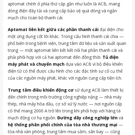
aptomat chính ở phía thứ cấp gần như luôn là ACB, mang
dòng điện đầy tải và cung cấp bảo vệ quá dòng và ngắn
mạch cho toàn bộ thanh cái.
Aptomat liên kết giữa các phần thanh cái
đại diện cho
một ứng dụng cốt lõi khác. Trong cấu hình thanh cái chia —
phổ biến trong bệnh viện, trung tâm dữ liệu và sản xuất quan
trọng — một aptomat liên kết kết nối hai phần thanh cái và
phải phối hợp với cả hai aptomat đến đồng thời.
Tủ điện
máy phát và chuyển mạch
dựa vào ACB vì bộ điều khiển
điện tử có thể được cấu hình cho các đặc tính sự cố cụ thể
của các nguồn máy phát, khác với nguồn cung cấp tiện ích.
Trung tâm điều khiển động cơ
sử dụng ACB làm thiết bị
đến chính trong môi trường công nghiệp nặng — nhà máy
thép, nhà máy hóa dầu, cơ sở xử lý nước — nơi nguồn cấp
có thể mang 2000 A trở lên trong khi phối hợp với hàng tá
mạch động cơ hạ nguồn.
Đường dây công nghiệp lớn
và
hệ thống phân phối chính của tòa nhà thương mại
—
tòa nhà văn phòng, trung tâm mua sắm, sân bay — cũng