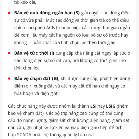
tải kéo dài.
Bảo vệ quá dòng ngắn hạn (S)
giải quyết các dòng điện
sự cố vừa phải. Mức tác động và thời gian trễ có thể điều
chỉnh cho phép ACB trì hoãn việc cắt trong thời gian ngắn
để xem liệu máy cắt hạ nguồn có loại bỏ sự cố trước hay
không — bản chất của tính chọn lọc theo thời gian.
Bảo vệ tức thời (I)
cung cấp khả năng cắt ngay lập tức ở
các dòng điện sự cố rất cao, nơi không có thời gian cho
tính chọn lọc.
Bảo vệ chạm đất (G)
, khi được cung cấp, phát hiện dòng
điện rò rỉ xuống đất và cắt máy cắt để hạn chế nguy cơ
hỏa hoạn và điện giật.
Các chức năng này được nhóm lại thành
LSI
hay
LSIG
(thêm
bảo vệ chạm đất). Các bộ trip nâng cao cũng có thể cung
cấp đo năng lượng, giám sát chất lượng điện năng, giám sát
nhu cầu, ghi nhật ký sự kiện và giao diện giao tiếp để tích
hợp SCADA hoặc hệ thống quản lý tòa nhà.