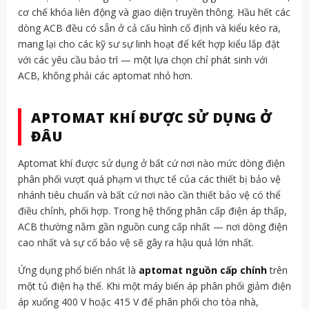
cơ chế khóa liên động và giao diện truyền thông. Hầu hết các
dòng ACB đều có sẵn ở cả cấu hình cố định và kiểu kéo ra,
mang lại cho các kỹ sư sự linh hoạt để kết hợp kiểu lắp đặt
với các yêu cầu bảo trì — một lựa chọn chỉ phát sinh với
ACB, không phải các aptomat nhỏ hơn.
APTOMAT KHÍ ĐƯỢC SỬ DỤNG Ở
ĐÂU
Aptomat khí được sử dụng ở bất cứ nơi nào mức dòng điện
phân phối vượt quá phạm vi thực tế của các thiết bị bảo vệ
nhánh tiêu chuẩn và bất cứ nơi nào cần thiết bảo vệ có thể
điều chỉnh, phối hợp. Trong hệ thống phân cấp điện áp thấp,
ACB thường nằm gần nguồn cung cấp nhất — nơi dòng điện
cao nhất và sự cố bảo vệ sẽ gây ra hậu quả lớn nhất.
Ứng dụng phổ biến nhất là
aptomat nguồn cấp chính
trên
một tủ điện hạ thế. Khi một máy biến áp phân phối giảm điện
áp xuống 400 V hoặc 415 V để phân phối cho tòa nhà,