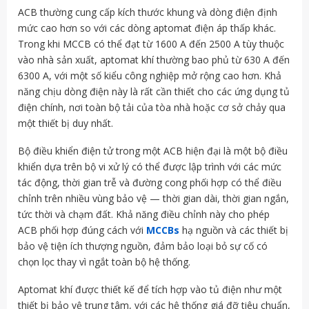
ACB thường cung cấp kích thước khung và dòng điện định
mức cao hơn so với các dòng aptomat điện áp thấp khác.
Trong khi MCCB có thể đạt từ 1600 A đến 2500 A tùy thuộc
vào nhà sản xuất, aptomat khí thường bao phủ từ 630 A đến
6300 A, với một số kiểu công nghiệp mở rộng cao hơn. Khả
năng chịu dòng điện này là rất cần thiết cho các ứng dụng tủ
điện chính, nơi toàn bộ tải của tòa nhà hoặc cơ sở chảy qua
một thiết bị duy nhất.
Bộ điều khiển điện tử trong một ACB hiện đại là một bộ điều
khiển dựa trên bộ vi xử lý có thể được lập trình với các mức
tác động, thời gian trễ và đường cong phối hợp có thể điều
chỉnh trên nhiều vùng bảo vệ — thời gian dài, thời gian ngắn,
tức thời và chạm đất. Khả năng điều chỉnh này cho phép
ACB phối hợp đúng cách với
MCCBs
hạ nguồn và các thiết bị
bảo vệ tiện ích thượng nguồn, đảm bảo loại bỏ sự cố có
chọn lọc thay vì ngắt toàn bộ hệ thống.
Aptomat khí được thiết kế để tích hợp vào tủ điện như một
thiết bị bảo vệ trung tâm, với các hệ thống giá đỡ tiêu chuẩn,