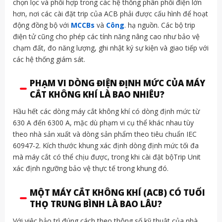
chọn lọc và phối hợp trong các hệ thống phân phối điện lớn
hơn, nơi các cài đặt trip của ACB phải được cấu hình để hoạt
động đồng bộ với
MCCBs
và
Công
. hạ nguồn. Các bộ trip
điện tử cũng cho phép các tính năng nâng cao như bảo vệ
chạm đất, đo năng lượng, ghi nhật ký sự kiện và giao tiếp với
các hệ thống giám sát.
PHẠM VI DÒNG ĐIỆN ĐỊNH MỨC CỦA MÁY
CẮT KHÔNG KHÍ LÀ BAO NHIÊU?
Hầu hết các dòng máy cắt không khí có dòng định mức từ
630 A đến 6300 A, mặc dù phạm vi cụ thể khác nhau tùy
theo nhà sản xuất và dòng sản phẩm theo tiêu chuẩn IEC
60947-2. Kích thước khung xác định dòng định mức tối đa
mà máy cắt có thể chịu được, trong khi cài đặt bộTrip Unit
xác định ngưỡng bảo vệ thực tế trong khung đó.
MỘT MÁY CẮT KHÔNG KHÍ (ACB) CÓ TUỔI
THỌ TRUNG BÌNH LÀ BAO LÂU?
Với việc bảo trì đúng cách theo thông số kỹ thuật của nhà