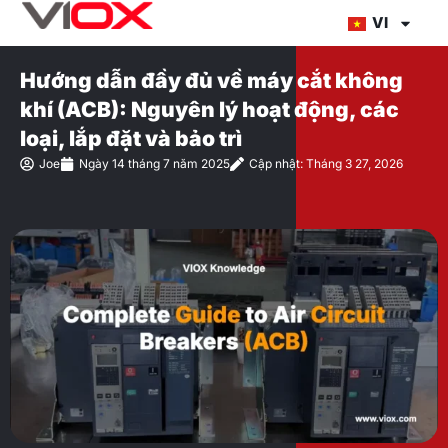
Chuyển
VI
đến
nội
Hướng dẫn đầy đủ về máy cắt không
dung
khí (ACB): Nguyên lý hoạt động, các
loại, lắp đặt và bảo trì
Joe
Ngày 14 tháng 7 năm 2025
Cập nhật: Tháng 3 27, 2026