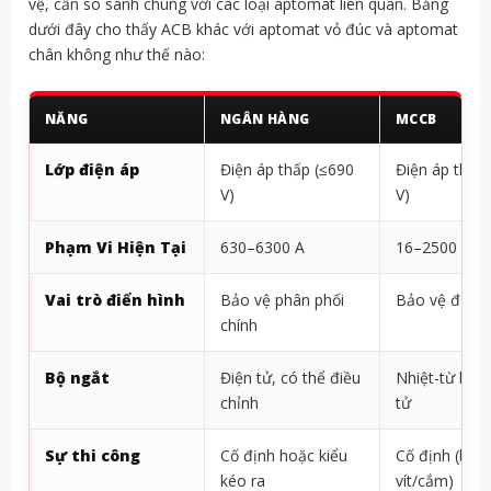
vệ, cần so sánh chúng với các loại aptomat liên quan. Bảng
dưới đây cho thấy ACB khác với aptomat vỏ đúc và aptomat
chân không như thế nào:
NĂNG
NGÂN HÀNG
MCCB
Lớp điện áp
Điện áp thấp (≤690
Điện áp thấp
V)
V)
Phạm Vi Hiện Tại
630–6300 A
16–2500 A
Vai trò điển hình
Bảo vệ phân phối
Bảo vệ đườn
chính
Bộ ngắt
Điện tử, có thể điều
Nhiệt-từ hoặ
chỉnh
tử
Sự thi công
Cố định hoặc kiểu
Cố định (bắt
kéo ra
vít/cắm)