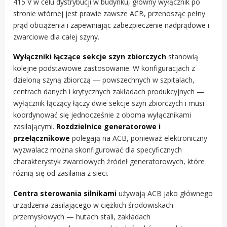
415 V w celu dystrybucji w budynku, główny wyłącznik po
stronie wtórnej jest prawie zawsze ACB, przenosząc pełny
prąd obciążenia i zapewniając zabezpieczenie nadprądowe i
zwarciowe dla całej szyny.
Wyłączniki łączące sekcje szyn zbiorczych
stanowią
kolejne podstawowe zastosowanie. W konfiguracjach z
dzieloną szyną zbiorczą — powszechnych w szpitalach,
centrach danych i krytycznych zakładach produkcyjnych —
wyłącznik łączący łączy dwie sekcje szyn zbiorczych i musi
koordynować się jednocześnie z oboma wyłącznikami
zasilającymi.
Rozdzielnice generatorowe i
przełącznikowe
polegają na ACB, ponieważ elektroniczny
wyzwalacz można skonfigurować dla specyficznych
charakterystyk zwarciowych źródeł generatorowych, które
różnią się od zasilania z sieci.
Centra sterowania silnikami
używają ACB jako głównego
urządzenia zasilającego w ciężkich środowiskach
przemysłowych — hutach stali, zakładach