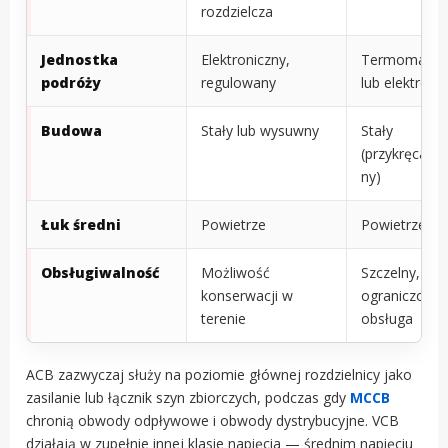
rozdzielcza
Jednostka
Elektroniczny,
Termomagne
podróży
regulowany
lub elektroni
Budowa
Stały lub wysuwny
Stały
(przykręcany
ny)
Łuk średni
Powietrze
Powietrze
Obsługiwalność
Możliwość
Szczelny,
konserwacji w
ograniczona
terenie
obsługa
ACB zazwyczaj służy na poziomie głównej rozdzielnicy jako
zasilanie lub łącznik szyn zbiorczych, podczas gdy
MCCB
chronią obwody odpływowe i obwody dystrybucyjne. VCB
działają w zupełnie innej klasie napięcia — średnim napięciu