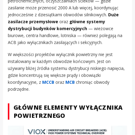
petrochemicznych, oczyszczalniach ścieków — gdzie
zasilanie może przenosić 2000 A lub więcej, koordynując
jednocześnie z dziesiątkami obwodów silnikowych.
Duże
zasilacze przemysłowe
oraz
główne systemy
dystrybucji budynków komercyjnych
— wieżowce
biurowe, centra handlowe, lotniska — również polegają na
ACB jako wyłącznikach zasilających i sekcyjnych.
W większości projektów wyłącznik powietrzny nie jest
instalowany w każdym obwodzie końcowym. Jest on
używany bliżej źródła systemu dystrybucji niskiego napięcia,
gdzie koncentrują się większe prądy i obowiązki
koordynacyjne, z
MCCB
oraz
MCB
chroniąc obwody
podrzędne.
GŁÓWNE ELEMENTY WYŁĄCZNIKA
POWIETRZNEGO