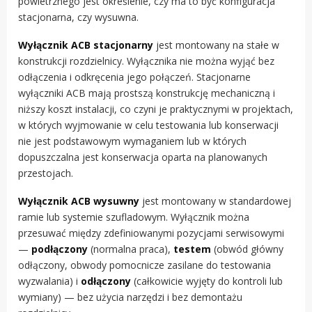
powietrznego jest określenie, czy ma to być konfiguracja
stacjonarna, czy wysuwna.
Wyłącznik ACB stacjonarny
jest montowany na stałe w
konstrukcji rozdzielnicy. Wyłącznika nie można wyjąć bez
odłączenia i odkręcenia jego połączeń. Stacjonarne
wyłączniki ACB mają prostszą konstrukcję mechaniczną i
niższy koszt instalacji, co czyni je praktycznymi w projektach,
w których wyjmowanie w celu testowania lub konserwacji
nie jest podstawowym wymaganiem lub w których
dopuszczalna jest konserwacja oparta na planowanych
przestojach.
Wyłącznik ACB wysuwny
jest montowany w standardowej
ramie lub systemie szufladowym. Wyłącznik można
przesuwać między zdefiniowanymi pozycjami serwisowymi
—
podłączony
(normalna praca),
testem
(obwód główny
odłączony, obwody pomocnicze zasilane do testowania
wyzwalania) i
odłączony
(całkowicie wyjęty do kontroli lub
wymiany) — bez użycia narzędzi i bez demontażu