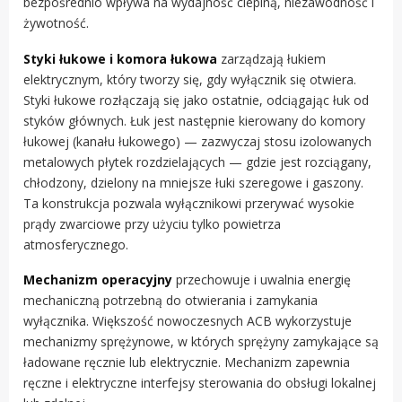
bezpośrednio wpływa na wydajność cieplną, niezawodność i
żywotność.
Styki łukowe i komora łukowa
zarządzają łukiem
elektrycznym, który tworzy się, gdy wyłącznik się otwiera.
Styki łukowe rozłączają się jako ostatnie, odciągając łuk od
styków głównych. Łuk jest następnie kierowany do komory
łukowej (kanału łukowego) — zazwyczaj stosu izolowanych
metalowych płytek rozdzielających — gdzie jest rozciągany,
chłodzony, dzielony na mniejsze łuki szeregowe i gaszony.
Ta konstrukcja pozwala wyłącznikowi przerywać wysokie
prądy zwarciowe przy użyciu tylko powietrza
atmosferycznego.
Mechanizm operacyjny
przechowuje i uwalnia energię
mechaniczną potrzebną do otwierania i zamykania
wyłącznika. Większość nowoczesnych ACB wykorzystuje
mechanizmy sprężynowe, w których sprężyny zamykające są
ładowane ręcznie lub elektrycznie. Mechanizm zapewnia
ręczne i elektryczne interfejsy sterowania do obsługi lokalnej