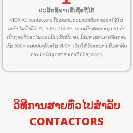
ປະສິດທິພາບທີ່ເຊື່ອຖືໄດ້
VIOX AC contactors ຖືກອອກແບບມາສໍາລັບການນໍາໃຊ້ໃນ
ລະບົບໄຟຟ້າທີ່ມີ AC 50Hz / 60Hz. ພວກເຂົາສະຫນອງການດໍາ
ເນີນງານທີ່ປອດໄພແລະມີປະສິດທິພາບ, ມີຄວາມສາມາດຈັດການ
ເຖິງ 660V ແລະປະຈຸບັນເຖິງ 800A, ເຮັດໃຫ້ມັນເຫມາະສົມສໍາລັບ
ການນໍາໃຊ້ອຸດສາຫະກໍາທີ່ກວ້າງຂວາງ.
ວິທີການສາຍທົ່ວໄປສໍາລັບ
CONTACTORS