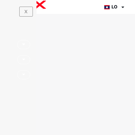
ຂ້າມ
LO
X
ໄປ
ທີ່
ເນື້ອຫາ