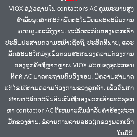
VIOX ຊ່ຽວຊານໃນ contactors AC ຄຸນນະພາບສູງ
ສໍາລັບອຸດສາຫະກໍາອັດຕະໂນມັດແລະລະບົບການ
ຄວບຄຸມພະລັງງານ. ຜະລິດຕະພັນຂອງພວກເຮົາ
ປະສົມປະສານຄວາມຫນ້າເຊື່ອຖື, ປະສິດທິພາບ, ແລະ
ລັກສະນະໃຫມ່ໆເພື່ອຕອບສະຫນອງຄວາມຕ້ອງການ
ຂອງລູກຄ້າທີ່ຫຼາກຫຼາຍ. VIOX ສະໜອງອຸປະກອນ
ຕິດຕໍ່ AC ມາດຕະຖານຄົບວົງຈອນ, ມີຄວາມສາມາດ
ແກ້ໄຂໄດ້ຕາມຄວາມຕ້ອງການຂອງລູກຄ້າ. ເພື່ອຄົ້ນຫາ
ສາຍຜະລິດຕະພັນອັນເຕັມທີ່ຂອງພວກເຮົາແລະຊອກ
ຫາ contactor AC ທີ່ເຫມາະສົມສໍາລັບຄໍາຮ້ອງສະຫ
ມັກຂອງທ່ານ, ຂໍລາຍການລາຍລະອຽດຂອງພວກເຮົາ
ໃນມື້ນີ້.