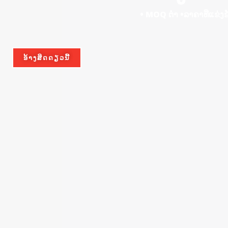
• MOQ ຕ່ໍາ •ລາຄາທີ່ແຂ່
ອ້າງສິດດຽວນີ້