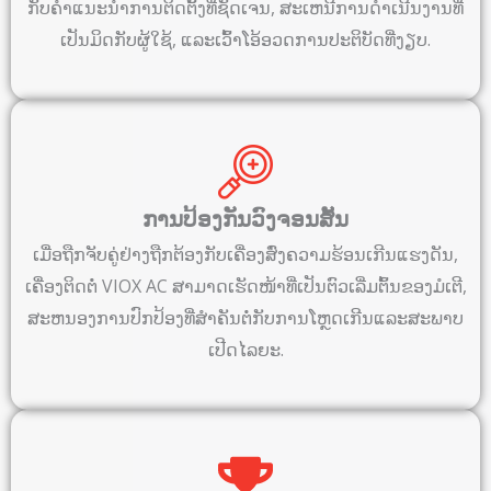
ກັບຄໍາແນະນໍາການຕິດຕັ້ງທີ່ຊັດເຈນ, ສະເຫນີການດໍາເນີນງານທີ່
ເປັນມິດກັບຜູ້ໃຊ້, ແລະເວົ້າໂອ້ອວດການປະຕິບັດທີ່ງຽບ.
ການປ້ອງກັນວົງຈອນສັ້ນ
ເມື່ອຖືກຈັບຄູ່ຢ່າງຖືກຕ້ອງກັບເຄື່ອງສົ່ງຄວາມຮ້ອນເກີນແຮງດັນ,
ເຄື່ອງຕິດຕໍ່ VIOX AC ສາມາດເຮັດໜ້າທີ່ເປັນຕົວເລີ່ມຕົ້ນຂອງມໍເຕີ,
ສະຫນອງການປົກປ້ອງທີ່ສໍາຄັນຕໍ່ກັບການໂຫຼດເກີນແລະສະພາບ
ເປີດໄລຍະ.