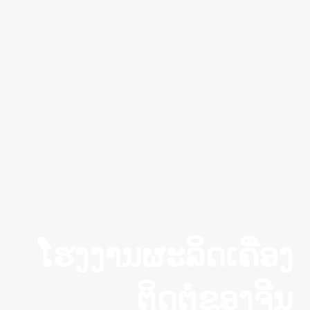
ໂຮງງານຜະລິດເຄື່ອງ
ຕິດຕໍ່ຂອງຈີນ