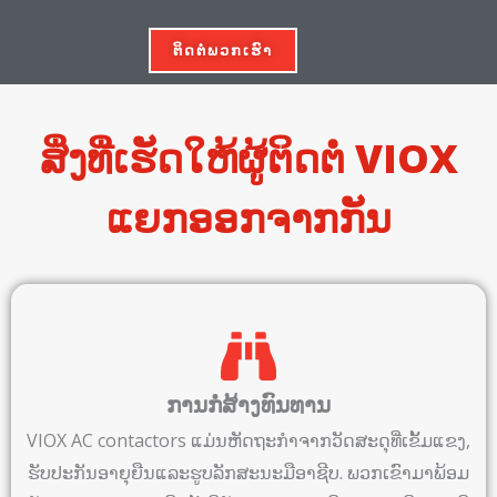
ຕິດຕໍ່ພວກເຮົາ
ສິ່ງທີ່ເຮັດໃຫ້ຜູ້ຕິດຕໍ່ VIOX
ແຍກອອກຈາກກັນ
ການກໍ່ສ້າງທົນທານ
VIOX AC contactors ແມ່ນຫັດຖະກໍາຈາກວັດສະດຸທີ່ເຂັ້ມແຂງ,
ຮັບປະກັນອາຍຸຍືນແລະຮູບລັກສະນະມືອາຊີບ. ພວກເຂົາມາພ້ອມ