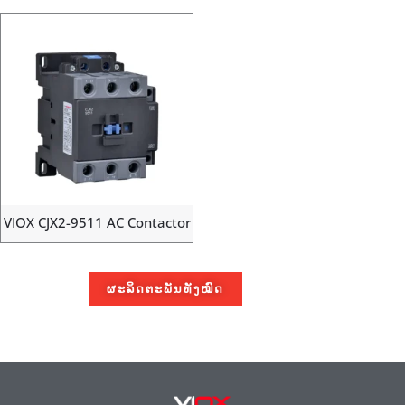
VIOX CJX2-9511 AC Contactor
ຜະລິດຕະພັນທັງໝົດ