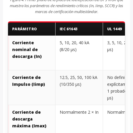
muestra los parámetros de rendimiento críticos (In, Iimp, SCCR) y las
marcas de certificación multiestándar.
PARÁMETRO
IEC 61643
UL 1449
Corriente
5, 10, 20, 40 kA
3, 5, 10, 20 k
nominal de
(8/20 μs)
μs)
descarga (In)
Corriente de
12.5, 25, 50, 100 kA
No definido
Impulso (Iimp)
(10/350 μs)
explícitament
1 probado a 
μs)
Corriente de
Normalmente 2 × In
Normalmente
descarga
máxima (Imax)