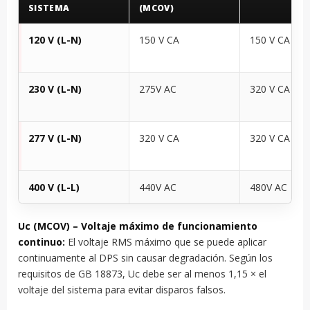
SISTEMA
(MCOV)
120 V (L-N)
150 V CA
150 V CA
230 V (L-N)
275V AC
320 V CA
277 V (L-N)
320 V CA
320 V CA
400 V (L-L)
440V AC
480V AC
Uc (MCOV) – Voltaje máximo de funcionamiento
continuo:
El voltaje RMS máximo que se puede aplicar
continuamente al DPS sin causar degradación. Según los
requisitos de GB 18873, Uc debe ser al menos 1,15 × el
voltaje del sistema para evitar disparos falsos.