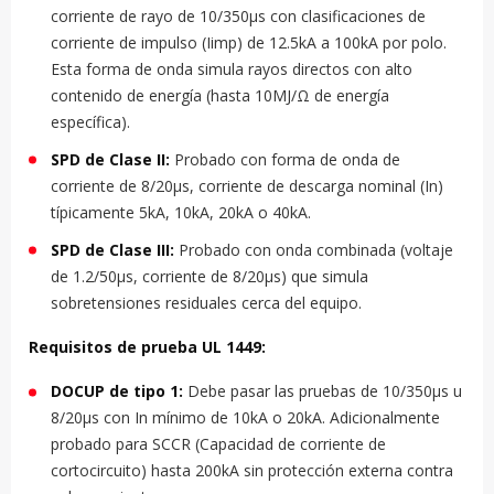
corriente de rayo de 10/350μs con clasificaciones de
corriente de impulso (Iimp) de 12.5kA a 100kA por polo.
Esta forma de onda simula rayos directos con alto
contenido de energía (hasta 10MJ/Ω de energía
específica).
SPD de Clase II:
Probado con forma de onda de
corriente de 8/20μs, corriente de descarga nominal (In)
típicamente 5kA, 10kA, 20kA o 40kA.
SPD de Clase III:
Probado con onda combinada (voltaje
de 1.2/50μs, corriente de 8/20μs) que simula
sobretensiones residuales cerca del equipo.
Requisitos de prueba UL 1449:
DOCUP de tipo 1:
Debe pasar las pruebas de 10/350μs u
8/20μs con In mínimo de 10kA o 20kA. Adicionalmente
probado para SCCR (Capacidad de corriente de
cortocircuito) hasta 200kA sin protección externa contra