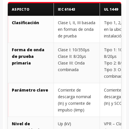
ASPECTO
IEC 61643
UL 1449
Clasificación
Clase I, II, III basada
Tipo 1, 2, 3 
en formas de onda
en la ubicaci
de prueba
instalación
Forma de onda
Clase I: 10/350μs
Tipo 1: 10/35
de prueba
Clase II: 8/20μs
8/20μs
primaria
Clase III: Onda
Tipo 2: 8/20μ
combinada
Tipo 3: Onda
combinada
Parámetro clave
Corriente de
Corriente de
descarga nominal
descarga nom
(In) y corriente de
(In) y SCCR
impulso (Iimp)
Nivel de
Up (kV)
VPR – Clasifi