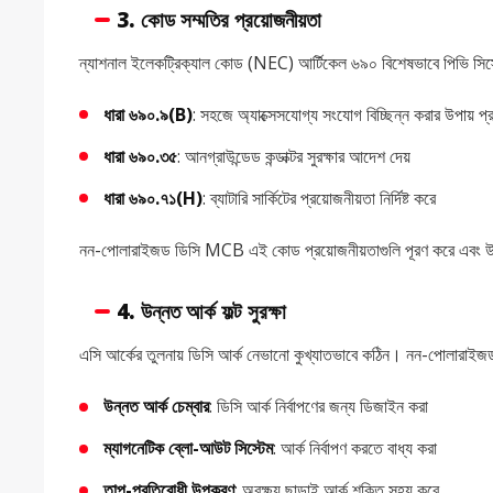
3.
কোড সম্মতির প্রয়োজনীয়তা
ন্যাশনাল ইলেকট্রিক্যাল কোড (NEC) আর্টিকেল ৬৯০ বিশেষভাবে পিভি সিস্ট
ধারা ৬৯০.৯(B)
: সহজে অ্যাক্সেসযোগ্য সংযোগ বিচ্ছিন্ন করার উপায় প
ধারা ৬৯০.৩৫
: আনগ্রাউন্ডেড কন্ডাক্টর সুরক্ষার আদেশ দেয়
ধারা ৬৯০.৭১(H)
: ব্যাটারি সার্কিটের প্রয়োজনীয়তা নির্দিষ্ট করে
নন-পোলারাইজড ডিসি MCB এই কোড প্রয়োজনীয়তাগুলি পূরণ করে এবং উন্
4.
উন্নত আর্ক ফল্ট সুরক্ষা
এসি আর্কের তুলনায় ডিসি আর্ক নেভানো কুখ্যাতভাবে কঠিন। নন-পোলারাইজ
উন্নত আর্ক চেম্বার
: ডিসি আর্ক নির্বাপণের জন্য ডিজাইন করা
ম্যাগনেটিক ব্লো-আউট সিস্টেম
: আর্ক নির্বাপণ করতে বাধ্য করা
তাপ-প্রতিরোধী উপকরণ
: অবক্ষয় ছাড়াই আর্ক শক্তি সহ্য করে