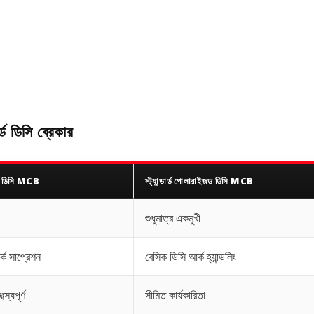
র্ড ডিসি ব্রেকার
 ডিসি MCB
স্ট্যান্ডার্ড পোলারাইজড ডিসি MCB
শুধুমাত্র একমুখী
্ক সাপ্রেশন
বেসিক ডিসি আর্ক হ্যান্ডলিং
জস্যপূর্ণ
সীমিত কার্যকারিতা