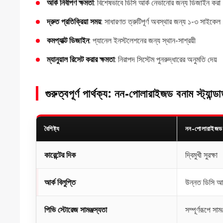
আর্ক নির্বাপণ ক্ষমতা
: বিশেষভাবে ডিসি আর্ক নেভানোর জন্য ডিজাইন করা
দ্রুত প্রতিক্রিয়া সময়
: সাধারণত ত্রুটিপূর্ণ অবস্থার জন্য ১-৩ সাইকেল
কমপ্যাক্ট ডিজাইন
: প্যানেল ইনস্টলেশনের জন্য স্থান-সাশ্রয়ী
ম্যানুয়াল রিসেট করার ক্ষমতা
: নিরাপদ সিস্টেম পুনরুদ্ধারের অনুমতি দেয়
গুরুত্বপূর্ণ পার্থক্য: নন-পোলারাইজড বনাম স্ট্যান্ডা
বৈশিষ্ট্য
নন-পোলারাইজড
কারেন্টের দিক
দ্বিমুখী সুরক্ষা
আর্ক বিলুপ্তি
উন্নত ডিসি আর
পিভি স্টোরেজ সামঞ্জস্যতা
সম্পূর্ণরূপে সামঞ্