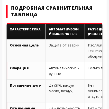
ПОДРОБНАЯ СРАВНИТЕЛЬНАЯ
ТАБЛИЦА
ХАРАКТЕРИСТИКА
АВТОМАТИЧЕСКИ
РАЗЪЕДИНИ
Й ВЫКЛЮЧАТЕЛЬ
(ИЗОЛЯТОР)
Основная цель
Защита от аварий
Изоляция д
техническог
обслуживан
Операция
Автоматические и
Только вру
ручные
Погашение дуги
Да (SF6, вакуум,
Нет –
масло, воздух)
минимальна
отсутствует
Отключение
Да – возможность
Нет – тольк