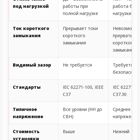
под нагрузкой
работы при
работа без
полной нагрузке
нагрузки
Ток короткого
Прерывает токи
Невозможн
замыкания
короткого
прервать то
замыкания
короткого
замыкания
Видимый зазор
Не требуется
Требуется д
безопаснос
Стандарты
IEC 62271-100, IEEE
IEC 62271-10
C37
C37.30
Типичное
Все уровни (НН до
Среднее и в
напряжение
СВН)
напряжение
Стоимость
Выше
Нижний
установки