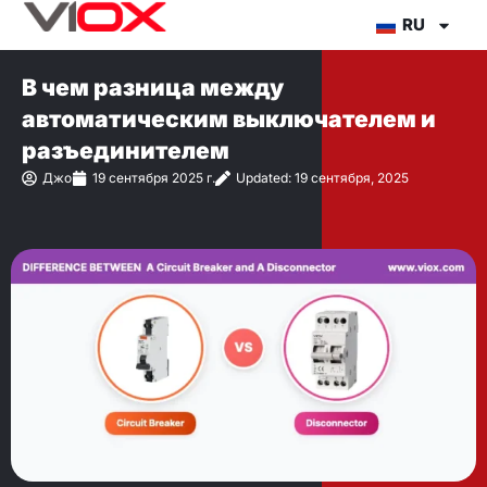
Перейти
RU
к
содержимому
В чем разница между
автоматическим выключателем и
разъединителем
Джо
19 сентября 2025 г.
Updated: 19 сентября, 2025