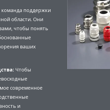
 команда поддержки
нной области. Они
 вами, чтобы понять
обоснованные
ворения ваших
ства:
Чтобы
ревосходные
амое современное
водственные
вность и