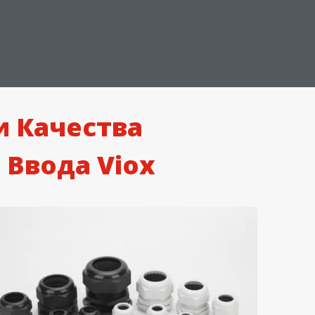
и Качества
Ввода Viox