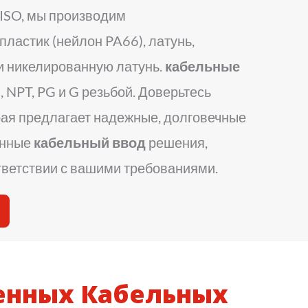
ISO, мы производим
ластик (нейлон PA66), латунь,
 никелированную латунь.
кабельные
, NPT, PG и G резьбой. Доверьтесь
рая предлагает надежные, долговечные
анные
кабельный ввод
решения,
тветствии с вашими требованиями.
енных Кабельных