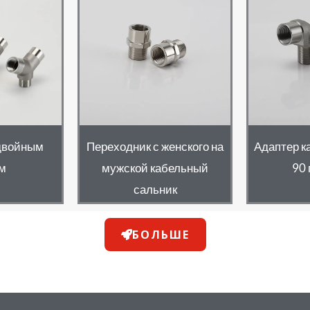
 двойным
Переходник с женского на
Адаптер к
м
мужской кабельный
90 
сальник
БОЛЬШЕ