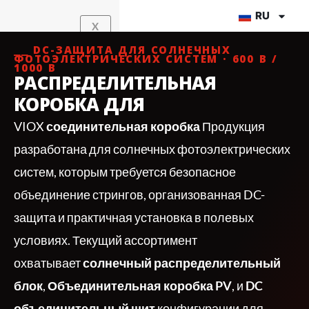
Перейти
RU
X
к
содержимому
⎯⎯ DC-ЗАЩИТА ДЛЯ СОЛНЕЧНЫХ
ФОТОЭЛЕКТРИЧЕСКИХ СИСТЕМ · 600 В /
1000 В
РАСПРЕДЕЛИТЕЛЬНАЯ
КОРОБКА ДЛЯ
VIOX
соединительная коробка
Продукция
разработана для солнечных фотоэлектрических
систем, которым требуется безопасное
объединение стрингов, организованная DC-
защита и практичная установка в полевых
условиях. Текущий ассортимент
охватывает
солнечный распределительный
блок
,
Объединительная коробка PV
, и
DC
объединительный щит
конфигурации для