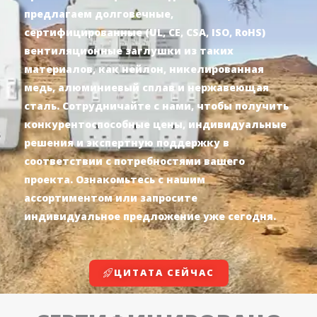
предлагаем долговечные,
сертифицированные (UL, CE, CSA, ISO, RoHS)
вентиляционные заглушки из таких
материалов, как нейлон, никелированная
медь, алюминиевый сплав и нержавеющая
сталь. Сотрудничайте с нами, чтобы получить
конкурентоспособные цены, индивидуальные
решения и экспертную поддержку в
соответствии с потребностями вашего
проекта. Ознакомьтесь с нашим
ассортиментом или запросите
индивидуальное предложение уже сегодня.
ЦИТАТА СЕЙЧАС