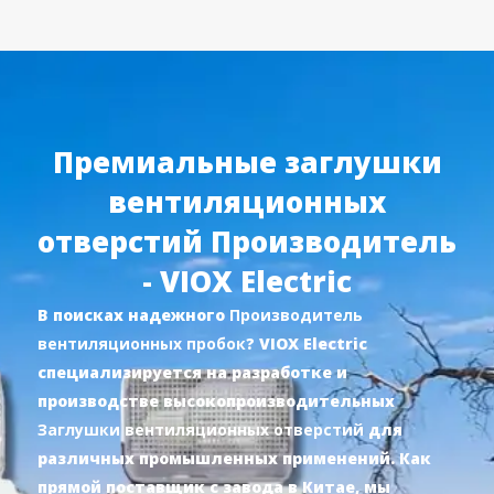
Перейти
RU
к
содержимому
Премиальные заглушки
вентиляционных
отверстий Производитель
- VIOX Electric
В поисках надежного
Производитель
вентиляционных пробок
? VIOX Electric
специализируется на разработке и
производстве высокопроизводительных
Заглушки вентиляционных отверстий
для
различных промышленных применений. Как
прямой поставщик с завода в Китае, мы