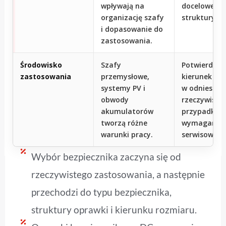
wpływają na
docelowej
organizację szafy
struktury o
i dopasowanie do
zastosowania.
Środowisko
Szafy
Potwierdź
zastosowania
przemysłowe,
kierunek pr
systemy PV i
w odniesieni
obwody
rzeczywiste
akumulatorów
przypadku uż
tworzą różne
wymagań
warunki pracy.
serwisowych
Wybór bezpiecznika zaczyna się od
rzeczywistego zastosowania, a następnie
przechodzi do typu bezpiecznika,
struktury oprawki i kierunku rozmiaru.