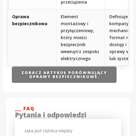
przeciążenia
Oprawa
Element
Definiuje
bezpiecznikowa
montażowy i
kompatybil
przyłączeniowy,
mechaniczną
który mieści
format mon
bezpiecznik
dostęp i int
wewnątrz zespołu
oprawy w pa
elektrycznego
lub systemie
ZOBACZ ARTYKUŁ PORÓWNUJĄCY
OPRAWY BEZPIECZNIKOWE.
⎯⎯ FAQ
Pytania i odpowiedzi
Jaka jest różnica między