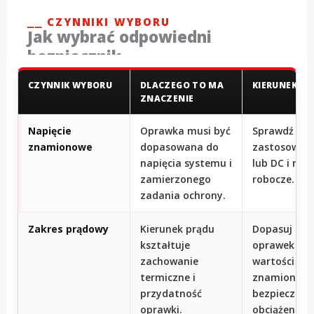
⎯⎯ CZYNNIKI WYBORU
Jak wybrać odpowiedni
bezpiecznik
CZYNNIK WYBORU
DLACZEGO TO MA
KIERUNEK W
ZNACZENIE
Napięcie
Oprawka musi być
Sprawdź kla
znamionowe
dopasowana do
zastosowani
napięcia systemu i
lub DC i napi
zamierzonego
robocze.
zadania ochrony.
Zakres prądowy
Kierunek prądu
Dopasuj rod
kształtuje
oprawek do
zachowanie
wartości
termiczne i
znamionowe
przydatność
bezpiecznika
oprawki.
obciążenia