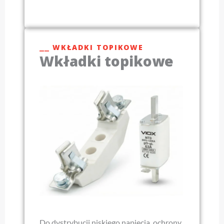
⎯⎯ WKŁADKI TOPIKOWE
Wkładki topikowe
Do dystrybucji niskiego napięcia, ochrony