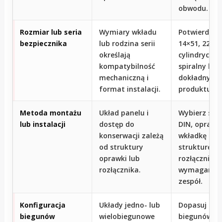
obwodu.
Rozmiar lub seria
Wymiary wkładu
Potwierdź 10
bezpiecznika
lub rodzina serii
14×51, 22×58
określają
cylindryczny
kompatybilność
spiralny lub
mechaniczną i
dokładny ki
format instalacji.
produktu.
Metoda montażu
Układ panelu i
Wybierz szy
lub instalacji
dostęp do
DIN, oprawk
konserwacji zależą
wkładkę lub
od struktury
strukturę
oprawki lub
rozłącznika
rozłącznika.
wymaganą p
zespół.
Konfiguracja
Układy jedno- lub
Dopasuj licz
biegunów
wielobiegunowe
biegunów d