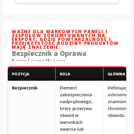
WAŻNE DLA MARKOWYCH PANELI I
ZESPOŁÓW ZORIENTOWANYCH NA
EKSPORT, GDZIE POWTARZALNOŚĆ I
PRZEJRZYSTOŚĆ RODZINY PRODUKTÓW
MAJĄ ZNACZENIE.
Bezpiecznik a Oprawa
bezpiecznikowa
POZYCJA
ROLA
GŁÓWNA RÓŻ
Bezpiecznik
Element
Definiuje dz
zabezpieczenia
ochronne i k
nadprądowego,
znamionową
który przerywa
chronionego
obwód w
obwodu.
warunkach
zwarcia lub