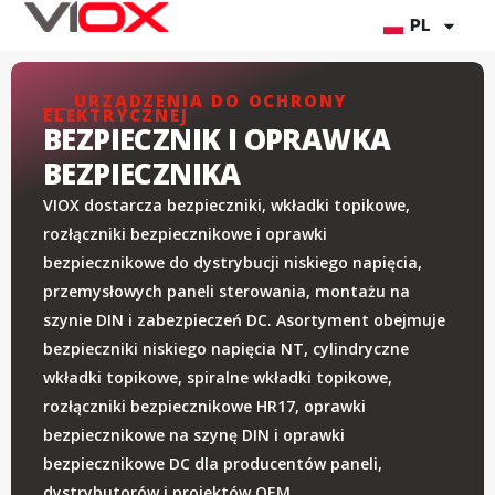
Przejdź
PL
do
treści
⎯⎯ URZĄDZENIA DO OCHRONY
ELEKTRYCZNEJ
BEZPIECZNIK I OPRAWKA
BEZPIECZNIKA
VIOX dostarcza bezpieczniki, wkładki topikowe,
rozłączniki bezpiecznikowe i oprawki
bezpiecznikowe do dystrybucji niskiego napięcia,
przemysłowych paneli sterowania, montażu na
szynie DIN i zabezpieczeń DC. Asortyment obejmuje
bezpieczniki niskiego napięcia NT, cylindryczne
wkładki topikowe, spiralne wkładki topikowe,
rozłączniki bezpiecznikowe HR17, oprawki
bezpiecznikowe na szynę DIN i oprawki
bezpiecznikowe DC dla producentów paneli,
dystrybutorów i projektów OEM.