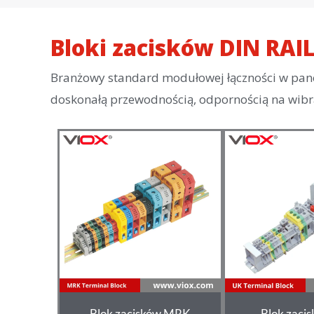
Bloki zacisków DIN RAI
Branżowy standard modułowej łączności w panel
doskonałą przewodnością, odpornością na wibra
Blok zacisków MRK
Blok zaci