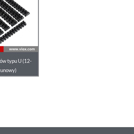
ków typu U (12-
gunowy)