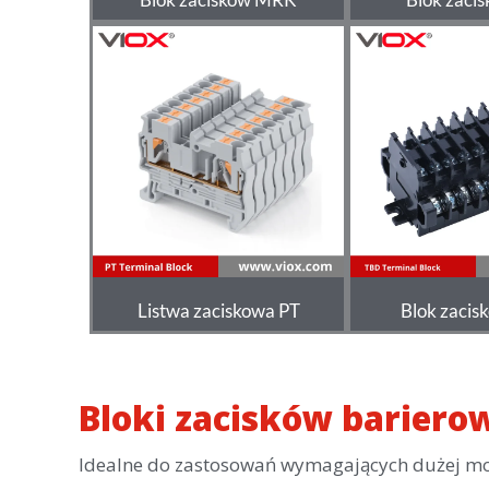
Listwa zaciskowa PT
Blok zaci
Bloki zacisków bariero
Idealne do zastosowań wymagających dużej mocy,