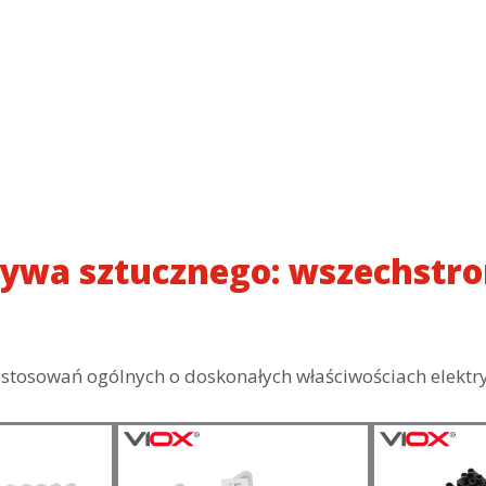
zywa sztucznego: wszechstr
tosowań ogólnych o doskonałych właściwościach elektryc