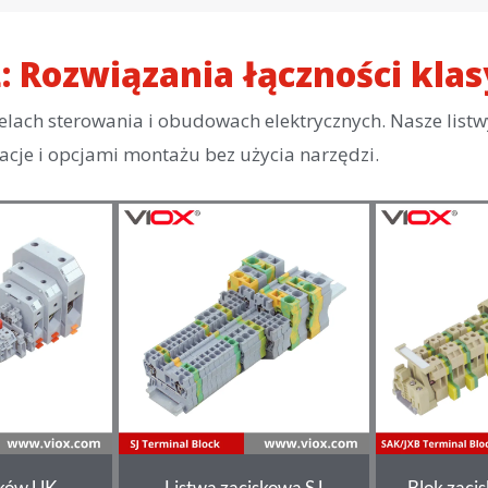
L: Rozwiązania łączności kla
ach sterowania i obudowach elektrycznych. Nasze listwy
cje i opcjami montażu bez użycia narzędzi.
sków UK
Listwa zaciskowa SJ
Blok zaci