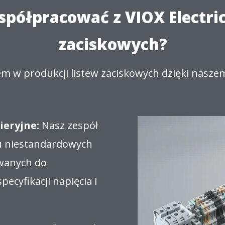
półpracować z VIOX Electric
zaciskowych?
em w produkcji listew zaciskowych dzięki nasz
ieryjne:
Nasz zespół
iu niestandardowych
owanych do
ecyfikacji napięcia i