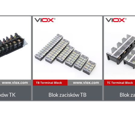
sków TK
Blok zacisków TB
Blok z