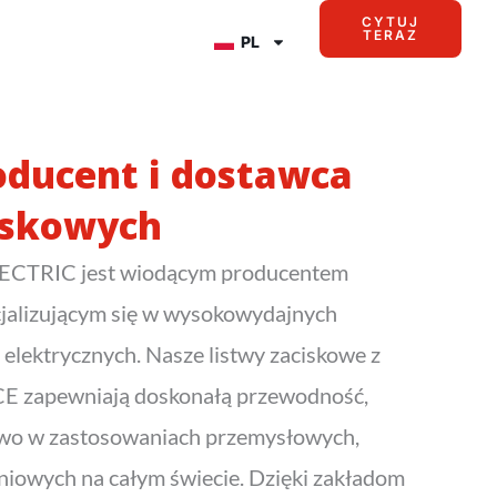
CYTUJ
TERAZ
PL
oducent i dostawca
iskowych
ECTRIC jest wiodącym producentem
cjalizującym się w wysokowydajnych
elektrycznych. Nasze listwy zaciskowe z
i CE zapewniają doskonałą przewodność,
two w zastosowaniach przemysłowych,
niowych na całym świecie. Dzięki zakładom