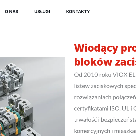
O NAS
USŁUGI
KONTAKTY
Wiodący pr
bloków zac
Od 2010 roku VIOX EL
listew zaciskowych spe
rozwiązaniach połączeń 
certyfikatami ISO, UL 
trwałość i bezpieczeńs
komercyjnych i mieszka