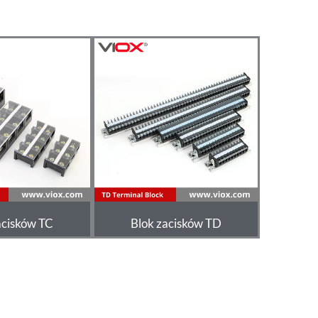
acisków TC
Blok zacisków TD