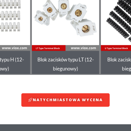
typu H (12-
Blok zacisków typu LT (12-
Blok zacis
owy)
biegunowy)
bie
NATYCHMIASTOWA WYCENA