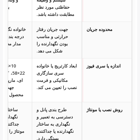
حفاظتی مورد نظر
بررسی
مطابقت داشته باشد.
محدوده جریان
جهت جریان رفتار
خانواده نگهدارند
حرارتی و مناسب
درجه بندی فیو
بودن نگهدارنده را
مدار مطابقت
شکل می دهد.
اندازه یا سری فیوز
ابعاد کارتریج یا خانواده
سری سازگاری
22×8
مکانیکی و فرمت
ای، مارپیچی 
نصب را تعیین می کند.
جهت های
محصول را تأیی
روش نصب یا مونتاژ
طرح بندی پانل و
دسترسی به تعمیر و
نگهدارنده، 
نگهداری به ساختار
جداکننده مو
نگهدارنده یا جداکننده
مونتاژ را انتخا
بستگی دارد.