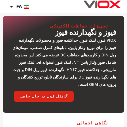
رش
FA
ه
حتوا
⎯⎯ تجهیزات حفاظت الکتریکی
فیوز و نگهدارنده فیوز
VIOX فیوز، لینک فیوز، جداکننده فیوز و محصولات نگهدارنده
فیوز را برای توزیع ولتاژ پایین، تابلوهای کنترل صنعتی، مونتاژهای
ریل DIN و کاربردهای حفاظت DC عرضه می کند. این محدوده
شامل فیوز ولتاژ پایین NT، لینک فیوز استوانه ای، لینک فیوز
مارپیچی، جداکننده فیوز HR17، نگهدارنده فیوز ریل DIN و جهت
های نگهدارنده فیوز DC برای سازندگان تابلو، توزیع کنندگان و
پروژه های OEM است.
نقل قول در حال حاضر
⎯⎯ نگاهی اجمالی