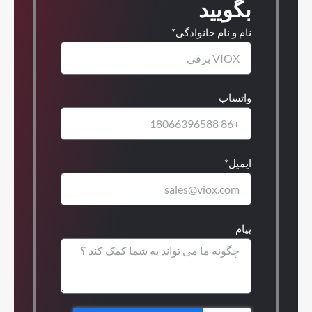
بگویید
نام و نام خانوادگی*
واتساپ
ایمیل*
پیام