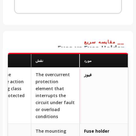
⎯⎯ مقایسه سریع
Fuse vs Fuse Holder
مورد
نقش
تفاو
فیوز
The overcurrent
es the
tive action
protection
ting class
element that
he protected
interrupts the
.
circuit under fault
or overload
conditions
es
The mounting
Fuse holder