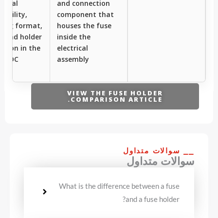
nical
and connection
ibility,
component that
ing format,
houses the fuse
, and holder
inside the
ation in the
electrical
 or DC
assembly
m.
VIEW THE FUSE HOLDER
COMPARISON ARTICLE.
⎯⎯ سوالات متداول
سوالات متداول
What is the difference between a fuse
and a fuse holder?