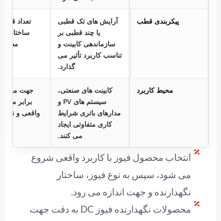
پیکربندی قطب
آرایش های تک قطبی
تعداد قطب ه
یا چند قطبی بر
ساختار مد
سازماندهی کابینت و
مطابقت
تناسب کاربرد تأثیر می
گذارد.
محیط کاربرد
کابینت های صنعتی،
جهت محصول 
سیستم های PV و
برابر مورد 
مدارهای باتری شرایط
واقعی و نیاز
کاری متفاوتی ایجاد
تأی
می کنند.
انتخاب محصول فیوز با کاربرد واقعی شروع
می شود، سپس به نوع فیوز، ساختار
نگهدارنده و جهت اندازه می رود.
محصولات نگهدارنده فیوز DC به دقت جهت