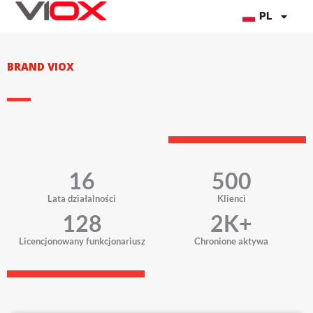
Przejdź
PL
do
treści
BRAND VIOX
16
500
Lata działalności
Klienci
128
2
K+
Licencjonowany funkcjonariusz
Chronione aktywa