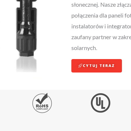
słonecznej. Nasze złąc
połączenia dla paneli fo
instalatorów i integrat
zaufany partner w zakr
solarnych.
CYTUJ TERAZ