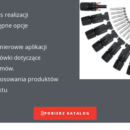
s realizacji
ępne opcje
ynierowie aplikacji
ówki dotyczące
lemów.
stosowania produktów
ktu
POBIERZ KATALOG