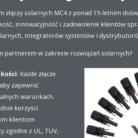
em złączy solarnych MC4 z ponad 15-letnim dośw
kość, innowacyjność i zadowolenie klientów sp
arnych, integratorów systemów i dystrybutoró
nym partnerem w zakresie rozwiązań solarnych?
akości
: Każde złącze
 aby zapewnić
alnych warunkach.
dnie korzyści
ym klientom
ty zgodne z UL, TÜV,