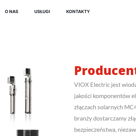
O NAS
USŁUGI
KONTAKTY
Producent
VIOX Electric jest wio
jakości komponentów el
złączach solarnych MC4
branży dostarczamy złąc
bezpieczeństwa, niezaw