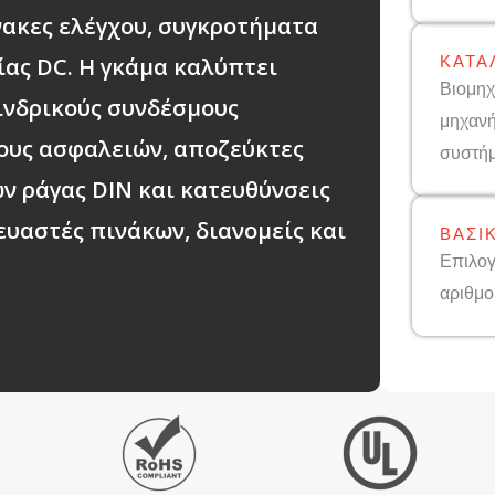
νακες ελέγχου, συγκροτήματα
ΚΑΤΑ
ίας DC. Η γκάμα καλύπτει
Βιομηχ
ινδρικούς συνδέσμους
μηχανή
ους ασφαλειών, αποζεύκτες
συστή
ν ράγας DIN και κατευθύνσεις
υαστές πινάκων, διανομείς και
ΒΑΣΙ
Επιλογ
αριθμο