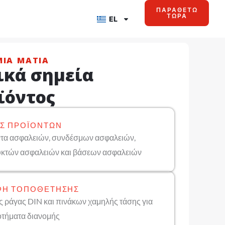
ΠΑΡΑΘΈΤΩ
ΤΏΡΑ
EL
ΜΙΑ ΜΑΤΙΆ
ικά σημεία
ϊόντος
Σ ΠΡΟΪΌΝΤΩΝ
τα ασφαλειών, συνδέσμων ασφαλειών,
κτών ασφαλειών και βάσεων ασφαλειών
Ή ΤΟΠΟΘΈΤΗΣΗΣ
 ράγας DIN και πινάκων χαμηλής τάσης για
τήματα διανομής