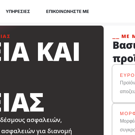
ΥΠΗΡΕΣΊΕΣ
ΕΠΙΚΟΙΝΩΝΉΣΤΕ ΜΕ
ΊΑΣ
⎯⎯ ΜΕ 
ΙΑ ΚΑΙ
Βασ
προ
ΕΎΡΟ
Προϊόν
ΙΑΣ
αποζευ
ΜΟΡΦ
νδέσμους ασφαλειών,
Μορφές
συγκρο
 ασφαλειών για διανομή