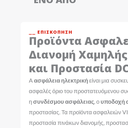
⎯⎯ ΕΠΙΣΚΌΠΗΣΗ
Προϊόντα Ασφαλε
Διανομή Χαμηλής
και Προστασία D
A
ασφάλεια ηλεκτρική
είναι μια συσκ
ασφαλές όριο του προστατευόμενου συστ
η
συνδέσμου ασφάλειας
, ο
υποδοχή 
προστασίας. Τα προϊόντα ασφαλειών VI
προστασία πινάκων διανομής, προστασ