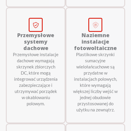
Przemysłowe
Naziemne
systemy
instalacje
dachowe
fotowoltaiczne
Przemysłowe instalacje
Plastikowe skrzynki
dachowe wymagają
sumacyjne
skrzynek zbiorczych
wielołańcuchowe są
DC, które mogą
przydatne w
integrować urządzenia
instalacjach polowych,
zabezpieczające i
które wymagają
utrzymywać porządek
większej liczby wejść w
w okablowaniu
jednej obudowie
polowym.
przystosowanej do
użytku na zewnątrz.