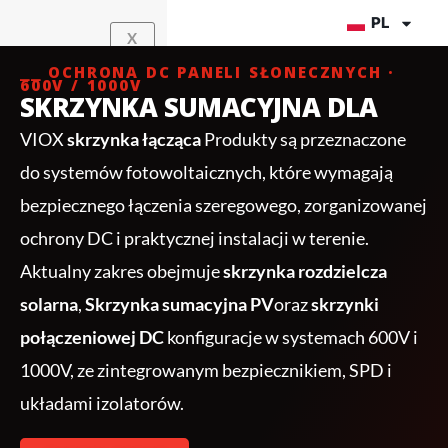
Przejdź
PL
X
do
treści
⎯⎯ OCHRONA DC PANELI SŁONECZNYCH ·
600V / 1000V
SKRZYNKA SUMACYJNA DLA
VIOX
skrzynka łącząca
Produkty są przeznaczone
do systemów fotowoltaicznych, które wymagają
bezpiecznego łączenia szeregowego, zorganizowanej
ochrony DC i praktycznej instalacji w terenie.
Aktualny zakres obejmuje
skrzynka rozdzielcza
solarna
,
Skrzynka sumacyjna PV
oraz
skrzynki
połączeniowej DC
konfiguracje w systemach 600V i
1000V, ze zintegrowanym bezpiecznikiem, SPD i
układami izolatorów.