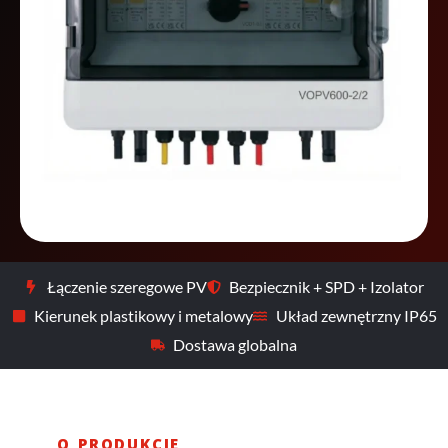
Łączenie szeregowe PV
Bezpiecznik + SPD + Izolator
Kierunek plastikowy i metalowy
Układ zewnętrzny IP65
Dostawa globalna
⎯⎯ O PRODUKCIE