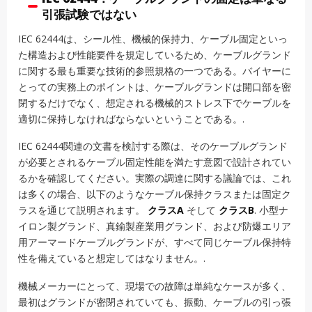
引張試験ではない
IEC 62444は、シール性、機械的保持力、ケーブル固定といっ
た構造および性能要件を規定しているため、ケーブルグランド
に関する最も重要な技術的参照規格の一つである。バイヤーに
とっての実務上のポイントは、ケーブルグランドは開口部を密
閉するだけでなく、想定される機械的ストレス下でケーブルを
適切に保持しなければならないということである。.
IEC 62444関連の文書を検討する際は、そのケーブルグランド
が必要とされるケーブル固定性能を満たす意図で設計されてい
るかを確認してください。実際の調達に関する議論では、これ
は多くの場合、以下のようなケーブル保持クラスまたは固定ク
ラスを通じて説明されます。
クラスA
そして
クラスB
. 小型ナ
イロン製グランド、真鍮製産業用グランド、および防爆エリア
用アーマードケーブルグランドが、すべて同じケーブル保持特
性を備えていると想定してはなりません。.
機械メーカーにとって、現場での故障は単純なケースが多く、
最初はグランドが密閉されていても、振動、ケーブルの引っ張