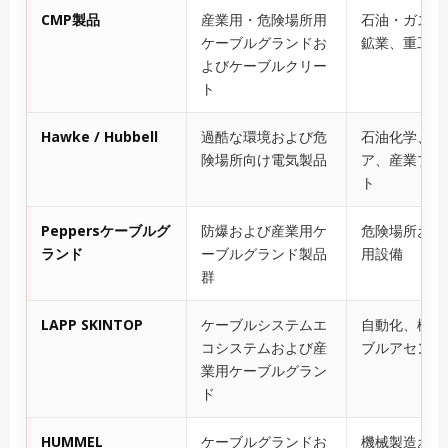
CMP製品
産業用・危険場所用
石油・ガス、
ケーブルグランドお
鉱業、重工業
よびケーブルクリー
ト
Hawke / Hubbell
過酷な環境および危
石油化学、オ
険場所向け電気製品
ア、産業プロ
ト
Peppersケーブルグ
防爆および産業用ケ
危険場所およ
ランド
ーブルグランド製品
用設備
群
LAPP SKINTOP
ケーブルシステムエ
自動化、機械
コシステムおよび産
ブルアセンブ
業用ケーブルグラン
ド
HUMMEL
ケーブルグランドお
機械製造およ