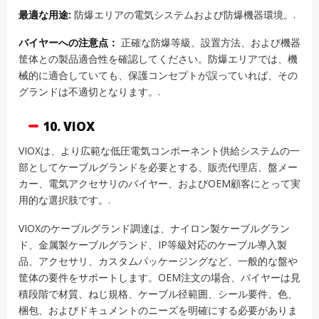
最適な用途:
防爆エリアの電気システムおよび防爆機器環境。.
バイヤーへの注意点：
正確な防爆等級、設置方法、および機器
筐体との製品適合性を確認してください。防爆エリアでは、機
械的に適合していても、保護コンセプトが誤っていれば、その
グランドは不適切となります。.
10. VIOX
VIOXは、より広範な低圧電気コンポーネント供給システムの一
部としてケーブルグランドを必要とする、販売代理店、盤メー
カー、電気アクセサリのバイヤー、およびOEM顧客にとって実
用的な選択肢です。.
VIOXのケーブルグランド調達は、ナイロン製ケーブルグラン
ド、金属製ケーブルグランド、IP等級対応のケーブル導入製
品、アクセサリ、カスタムパッケージングなど、一般的な盤や
筐体の要件をサポートします。OEM注文の場合、バイヤーは見
積段階で材質、ねじ規格、ケーブル径範囲、シール要件、色、
梱包、およびドキュメントのニーズを明確にする必要がありま