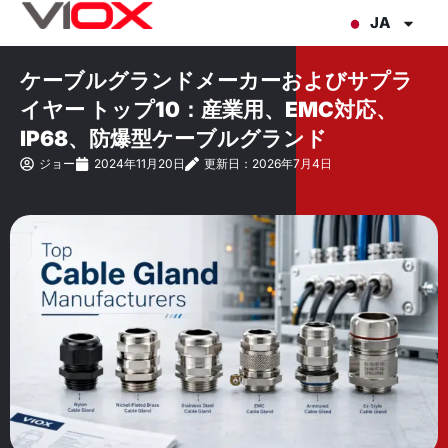
内
JA
容
を
ケーブルグランドメーカーおよびサプラ
ス
イヤー トップ10：産業用、EMC対応、
キ
IP68、防爆型ケーブルグランド
ッ
ジョー
2024年11月20日
更新日：2026年7月4日
プ