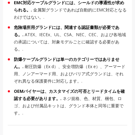
EMC対応ケーブルグランドには、シールドの導通性が求め
られる。.
金属製グランドであれば自動的にEMC対応となる
わけではない。.
危険場所用グランドには、関連する認証書類が必要であ
る。.
ATEX、IECEx、UL、CSA、NEC、CEC、および各地域
の承認については、対象モデルごとに確認する必要があ
る。.
防爆ケーブルグランドは単一のカテゴリーではありませ
ん。.
耐圧防爆（Ex d）、安全増防爆（Ex e）、アーマード
用、ノンアーマード用、およびバリア式グランドは、それ
ぞれ異なる保護要件に対応します。.
OEMバイヤーは、カスタマイズの可否とリードタイムを確
認する必要があります。.
ネジ規格、色、材質、梱包、ロ
ゴ、および付属品キットは、グランド本体と同等に重要で
す。.