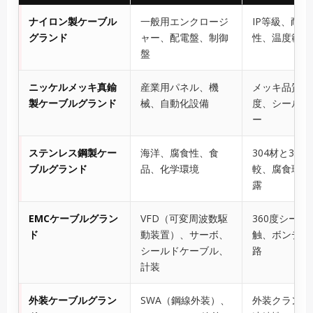
ナイロン製ケーブル
一般用エンクロージ
IP等級、耐紫
グランド
ャー、配電盤、制御
性、温度範囲
盤
ニッケルメッキ真鍮
産業用パネル、機
メッキ品質、
製ケーブルグランド
械、自動化設備
度、シールワ
ー
ステンレス鋼製ケー
海洋、腐食性、食
304材と316
ブルグランド
品、化学環境
較、腐食環境
露
EMCケーブルグラン
VFD（可変周波数駆
360度シール
ド
動装置）、サーボ、
触、ボンディ
シールドケーブル、
路
計装
外装ケーブルグラン
SWA（鋼線外装）、
外装クランプ