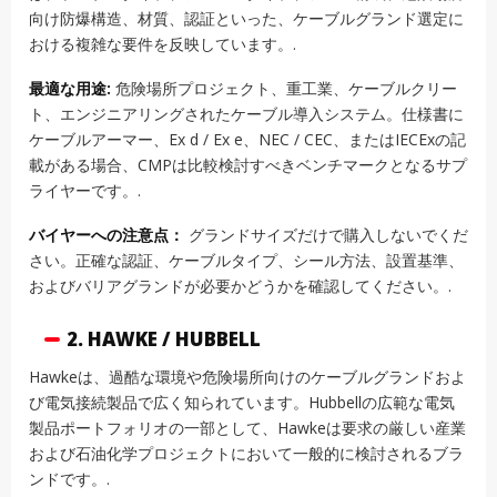
向け防爆構造、材質、認証といった、ケーブルグランド選定に
おける複雑な要件を反映しています。.
最適な用途:
危険場所プロジェクト、重工業、ケーブルクリー
ト、エンジニアリングされたケーブル導入システム。仕様書に
ケーブルアーマー、Ex d / Ex e、NEC / CEC、またはIECExの記
載がある場合、CMPは比較検討すべきベンチマークとなるサプ
ライヤーです。.
バイヤーへの注意点：
グランドサイズだけで購入しないでくだ
さい。正確な認証、ケーブルタイプ、シール方法、設置基準、
およびバリアグランドが必要かどうかを確認してください。.
2. HAWKE / HUBBELL
Hawkeは、過酷な環境や危険場所向けのケーブルグランドおよ
び電気接続製品で広く知られています。Hubbellの広範な電気
製品ポートフォリオの一部として、Hawkeは要求の厳しい産業
および石油化学プロジェクトにおいて一般的に検討されるブラ
ンドです。.