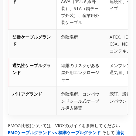
ド
AWA（アルミ線外
連続性、ケー
装）、STA（鋼テー
イプ
プ外装）、産業用外
装ケーブル
防爆ケーブルグラン
危険場所
ATEX、IECE
ド
CSA、NEC / 
コンテキスト
通気性ケーブルグラ
結露のリスクがある
メンブレンの
ンド
屋外用エンクロージ
通気量、IP等
ャー
バリアグランド
危険場所、コンパウ
認証、設置方
ンドシール式ケーブ
ンパウンドの
ル導入装置
EMCの比較については、VIOXのガイドを参照してください
EMCケーブルグランド vs 標準ケーブルグランド
そして
適切