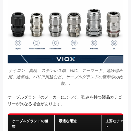
ナイロン、真鍮、ステンレス鋼、EMC、アーマード、危険場所
用、通気性、バリア用途など、ケーブルグランドの種類別の比
較。.
ケーブルグランドのメーカーによって、強みを持つ製品カテゴ
リーが異なる場合があります。.
ケーブルグランドの種
最適な用途
主要なチェック
類
ト