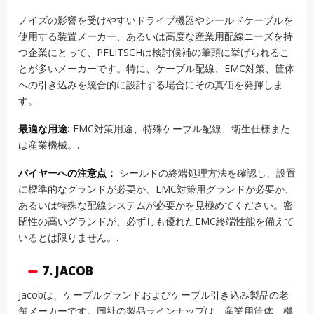
ノイズの影響を受けやすいドライブ機器やシールドケーブルを
使用する装置メーカー、あるいは高度な産業用配線ニーズを持
つ企業にとって、PFLITSCHは検討候補の筆頭に挙げられるこ
とが多いメーカーです。特に、ケーブル配線、EMC対策、筐体
への引き込みを統合的に設計する場合にその真価を発揮しま
す。.
最適な用途:
EMC対策用途、特殊ケーブル配線、衛生仕様また
は産業機械。.
バイヤーへの注意点：
シールドの終端処理方法を確認し、設置
に標準的なグランドが必要か、EMC対策用グランドが必要か、
あるいは特殊な配線システムが必要かを見極めてください。密
閉性の高いグランドが、必ずしも優れたEMC終端性能を備えて
いるとは限りません。.
7. JACOB
Jacobは、ケーブルグランドおよびケーブル引き込み製品の老
舗メーカーです。同社の製品ラインナップは、産業用筐体、機