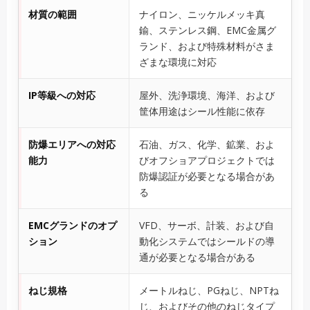
材質の範囲
ナイロン、ニッケルメッキ真
鍮、ステンレス鋼、EMC金属グ
ランド、および特殊材料がさま
ざまな環境に対応
IP等級への対応
屋外、洗浄環境、海洋、および
筐体用途はシール性能に依存
防爆エリアへの対応
石油、ガス、化学、鉱業、およ
能力
びオフショアプロジェクトでは
防爆認証が必要となる場合があ
る
EMCグランドのオプ
VFD、サーボ、計装、および自
ション
動化システムではシールドの導
通が必要となる場合がある
ねじ規格
メートルねじ、PGねじ、NPTね
じ、およびその他のねじタイプ