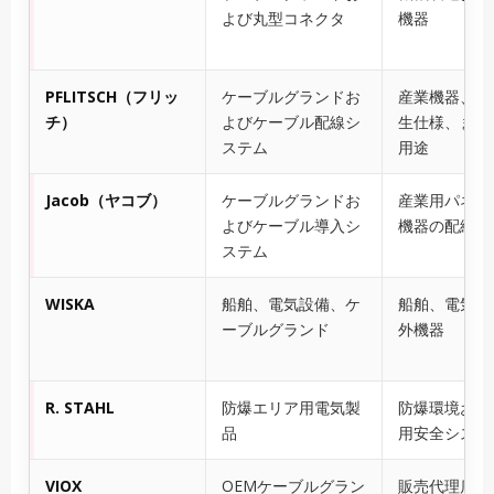
よび丸型コネクタ
機器
PFLITSCH（フリッ
ケーブルグランドお
産業機器、E
チ）
よびケーブル配線シ
生仕様、また
ステム
用途
Jacob（ヤコブ）
ケーブルグランドお
産業用パネル
よびケーブル導入シ
機器の配線
ステム
WISKA
船舶、電気設備、ケ
船舶、電気設
ーブルグランド
外機器
R. STAHL
防爆エリア用電気製
防爆環境およ
品
用安全システ
VIOX
OEMケーブルグラン
販売代理店、