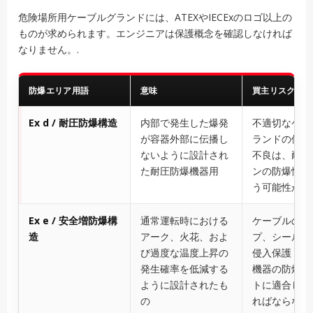
危険場所用ケーブルグランドには、ATEXやIECExのロゴ以上の
ものが求められます。エンジニアは保護概念を確認しなければ
なりません。.
防爆エリア用語
意味
買主リスク
Ex d / 耐圧防爆構造
内部で発生した爆発
不適切なケー
が容器外部に伝播し
ランドの使用
ないように設計され
不良は、耐圧
た耐圧防爆機器用
ンの防爆性能
う可能性があ
Ex e / 安全増防爆構
通常運転時における
ケーブルのク
造
アーク、火花、およ
プ、シール、
び過度な温度上昇の
侵入保護（I
発生確率を低減する
機器の防爆コ
ように設計されたも
トに適合して
の
ればならない