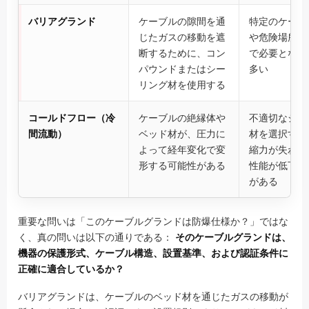
バリアグランド
ケーブルの隙間を通
特定のケーブ
じたガスの移動を遮
や危険場所の
断するために、コン
で必要となる
パウンドまたはシー
多い
リング材を使用する
コールドフロー（冷
ケーブルの絶縁体や
不適切なシー
間流動）
ベッド材が、圧力に
材を選択する
よって経年変化で変
縮力が失われ
形する可能性がある
性能が低下す
がある
重要な問いは「このケーブルグランドは防爆仕様か？」ではな
く、真の問いは以下の通りである：
そのケーブルグランドは、
機器の保護形式、ケーブル構造、設置基準、および認証条件に
正確に適合しているか？
バリアグランドは、ケーブルのベッド材を通じたガスの移動が