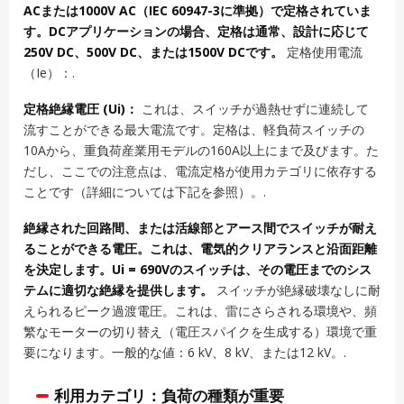
ACまたは1000V AC（IEC 60947-3に準拠）で定格されていま
す。DCアプリケーションの場合、定格は通常、設計に応じて
250V DC、500V DC、または1500V DCです。
定格使用電流
（Ie）：.
定格絶縁電圧 (Ui)：
これは、スイッチが過熱せずに連続して
流すことができる最大電流です。定格は、軽負荷スイッチの
10Aから、重負荷産業用モデルの160A以上にまで及びます。た
だし、ここでの注意点は、電流定格が使用カテゴリに依存する
ことです（詳細については下記を参照）。.
絶縁された回路間、または活線部とアース間でスイッチが耐え
ることができる電圧。これは、電気的クリアランスと沿面距離
を決定します。Ui = 690Vのスイッチは、その電圧までのシス
テムに適切な絶縁を提供します。
スイッチが絶縁破壊なしに耐
えられるピーク過渡電圧。これは、雷にさらされる環境や、頻
繁なモーターの切り替え（電圧スパイクを生成する）環境で重
要になります。一般的な値：6 kV、8 kV、または12 kV。.
利用カテゴリ：負荷の種類が重要