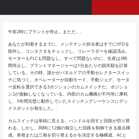
午前2時にプラントが停止。まただ。.
あなたが到着するまでに、メンテナンス担当者はすでにVFDを
除外し、コンタクタをチェックし、リレーラダーを確認済み。
モーターもPLCも問題なし。すべて問題ないのに、生産は3時
間停止し、プラントマネージャーは1分あたりの損失額を計算
している。その時、誰かがパネルドアの手動セレクタースイッ
チに気づく。オペレーターが自動モード、手動ジョグ、モータ
ー反転を選択できる3ポジションのカムスイッチだ。ポジショ
ン2が接触しなくなっている。内部のカム機構が不均等に摩耗
し、5年間完璧に動作していたスイッチングシーケンスにデッ
ドスポットが発生した。.
カムスイッチは単純に見える。ハンドルを回すと回路が切り替
わる。しかし、同時に12個の独立した回路を制御できる接点構
成、単相または三相を切り替えるかを決定する極構成、ACと