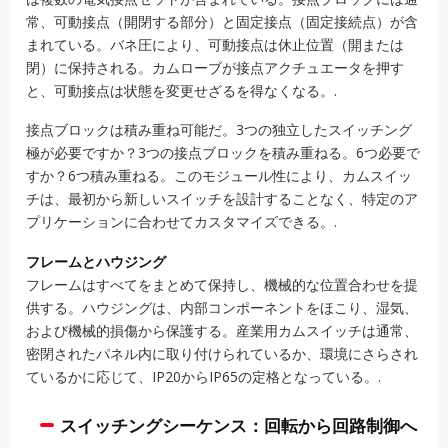
常、可動接点（開閉する部分）と固定接点（固定接続点）が含
まれている。バネ圧により、可動接点は休止位置（開または
閉）に保持される。カムローブが接点アクチュエータを押す
と、可動接点は状態を変更せざるを得なくなる。.
接点ブロックは積み重ね可能だ。3つの独立したスイッチング
極が必要ですか？3つの接点ブロックを積み重ねる。6つ必要で
すか？6つ積み重ねる。このモジュール性により、カムスイッ
チは、最初から新しいスイッチを設計することなく、特定のア
プリケーションに合わせてカスタマイズできる。.
フレームとハウジング
フレームはすべてをまとめて保持し、機械的な位置合わせを提
供する。ハウジングは、内部コンポーネントをほこり、湿気、
および機械的損傷から保護する。産業用カムスイッチは通常、
密閉されたパネル内に取り付けられているか、環境にさらされ
ているかに応じて、IP20からIP65の定格となっている。.
スイッチングシーケンス：回転から回路制御へ