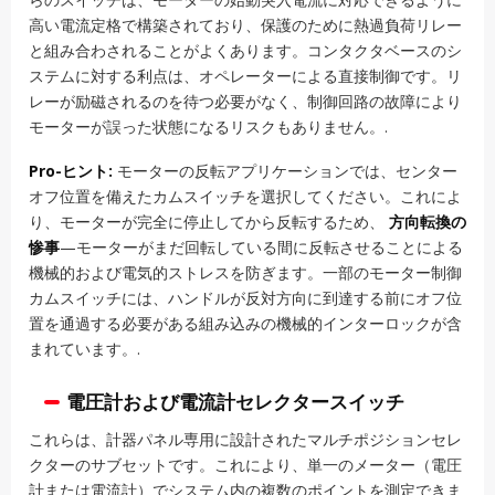
高い電流定格で構築されており、保護のために熱過負荷リレー
と組み合わされることがよくあります。コンタクタベースのシ
ステムに対する利点は、オペレーターによる直接制御です。リ
レーが励磁されるのを待つ必要がなく、制御回路の故障により
モーターが誤った状態になるリスクもありません。.
Pro-ヒント:
モーターの反転アプリケーションでは、センター
オフ位置を備えたカムスイッチを選択してください。これによ
り、モーターが完全に停止してから反転するため、
方向転換の
惨事
—モーターがまだ回転している間に反転させることによる
機械的および電気的ストレスを防ぎます。一部のモーター制御
カムスイッチには、ハンドルが反対方向に到達する前にオフ位
置を通過する必要がある組み込みの機械的インターロックが含
まれています。.
電圧計および電流計セレクタースイッチ
これらは、計器パネル専用に設計されたマルチポジションセレ
クターのサブセットです。これにより、単一のメーター（電圧
計または電流計）でシステム内の複数のポイントを測定できま