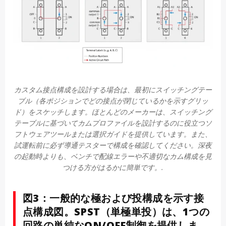
カスタム接点構成を設計する場合は、最初にスイッチングテー
ブル（各ポジションでどの接点が閉じているかを示すグリッ
ド）をスケッチします。ほとんどのメーカーは、スイッチング
テーブルに基づいてカムプロファイルを設計するのに役立つソ
フトウェアツールまたは選択ガイドを提供しています。また、
試運転前に必ず導通テスターで構成を確認してください。深夜
の起動時よりも、ベンチで配線エラーや不適切なカム構成を見
つける方がはるかに簡単です。.
図3：一般的な極および投構成を示す接
点構成図。SPST（単極単投）は、1つの
回路の単純なON/OFF制御を提供しま