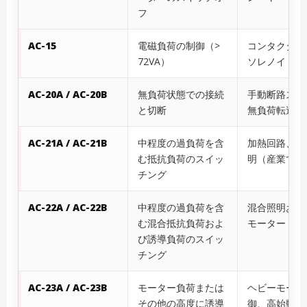
フ
AC-15
電磁負荷の制御（>
コンタクタコ
72VA）
ソレノイドバ
AC-20A / AC-20B
無負荷状態での接続
手動断路スイ
と切断
無負荷転送
AC-21A / AC-21B
中程度の過負荷を含
加熱回路、白
む抵抗負荷のスイッ
明（産業では
チング
AC-22A / AC-22B
中程度の過負荷を含
混合照明およ
む混合抵抗負荷およ
モーター
び誘導負荷のスイッ
チング
AC-23A / AC-23B
モーター負荷または
ヘビーモータ
その他の高度に誘導
御、高始動ト