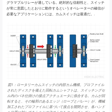
グラマブルリレーが適している。絶対的な信頼性と、スイッチ
が常に意図したとおりに動作するというオペレーターの確信が
必要なアプリケーションには、カムスイッチは最適だ。.
図1：ロータリーカムスイッチの内部カム機構。プロファイル
されたディスクを備えた回転カムシャフトは、スイッチングセ
ル内のバネ仕掛けの接点アクチュエータに係合する。カムが回
転すると、その輪郭のあるエッジ（ローブとバレー）が、機械
加工されたプロファイルに基づいて接点を開閉させ、各ハンド