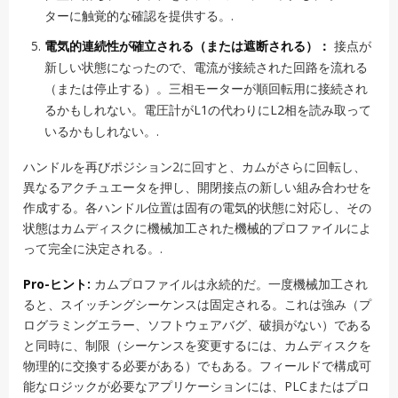
ターに触覚的な確認を提供する。.
電気的連続性が確立される（または遮断される）：
接点が
新しい状態になったので、電流が接続された回路を流れる
（または停止する）。三相モーターが順回転用に接続され
るかもしれない。電圧計がL1の代わりにL2相を読み取って
いるかもしれない。.
ハンドルを再びポジション2に回すと、カムがさらに回転し、
異なるアクチュエータを押し、開閉接点の新しい組み合わせを
作成する。各ハンドル位置は固有の電気的状態に対応し、その
状態はカムディスクに機械加工された機械的プロファイルによ
って完全に決定される。.
Pro-ヒント:
カムプロファイルは永続的だ。一度機械加工され
ると、スイッチングシーケンスは固定される。これは強み（プ
ログラミングエラー、ソフトウェアバグ、破損がない）である
と同時に、制限（シーケンスを変更するには、カムディスクを
物理的に交換する必要がある）でもある。フィールドで構成可
能なロジックが必要なアプリケーションには、PLCまたはプロ