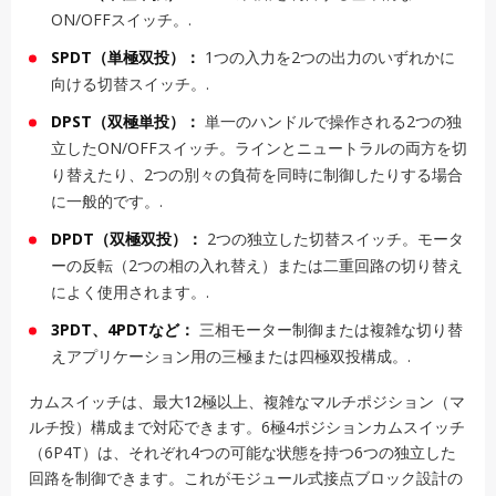
ON/OFFスイッチ。.
SPDT（単極双投）：
1つの入力を2つの出力のいずれかに
向ける切替スイッチ。.
DPST（双極単投）：
単一のハンドルで操作される2つの独
立したON/OFFスイッチ。ラインとニュートラルの両方を切
り替えたり、2つの別々の負荷を同時に制御したりする場合
に一般的です。.
DPDT（双極双投）：
2つの独立した切替スイッチ。モータ
ーの反転（2つの相の入れ替え）または二重回路の切り替え
によく使用されます。.
3PDT、4PDTなど：
三相モーター制御または複雑な切り替
えアプリケーション用の三極または四極双投構成。.
カムスイッチは、最大12極以上、複雑なマルチポジション（マ
ルチ投）構成まで対応できます。6極4ポジションカムスイッチ
（6P4T）は、それぞれ4つの可能な状態を持つ6つの独立した
回路を制御できます。これがモジュール式接点ブロック設計の