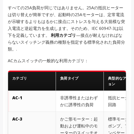
すべての25A負荷が同じではありません。25Aの抵抗ヒーター
は切り替えが簡単ですが、起動時の25Aモーターは、定常電流
が示唆するよりもはるかに接点にストレスを与える大規模な突
入電流と逆起電力を生成します。そのため、IEC 60947-3は以
下を定義しています。
利用カテゴリ
—接点が耐えなければな
らないスイッチング義務の種類を指定する標準化された負荷分
類。.
ACカムスイッチの一般的な利用カテゴリ：
カテゴリ
負荷タイプ
典型的なアプリ
ョン
AC-1
非誘導性またはわず
抵抗ヒーター
かに誘導性の負荷
回路
AC-3
かご形モーター：起
標準モーター
動および運転中のモ
ポンプ、ファ
ーターのスイッチオ
ンベヤー