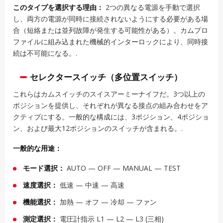
このタイプを選択する理由：
2つの異なる電源を手動で選択
し、両方の電源が同時に接続されないようにする必要がある場
合（短絡または並列故障が発生する可能性がある）。カムプロ
ファイルに組み込まれた機械的インターロックにより、同時接
続は不可能になる。.
セレクタースイッチ（多位置スイッチ）
これらはカムスイッチのスイスアーミーナイフだ。3つ以上の
ポジションを提供し、それぞれが異なる接点の組み合わせをア
クティブにする。一般的な構成には、3ポジション、4ポジショ
ン、および最大12ポジションのスイッチが含まれる。.
一般的な用途：
モード選択：
AUTO — OFF — MANUAL — TEST
速度選択：
低速 — 中速 — 高速
機能選択：
加熱 — オフ — 冷却 — ファン
測定選択：
電圧計指示 L1 — L2 — L3 (三相)