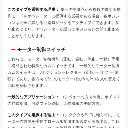
このタイプを選択する理由：
単一の制御点から複数の異なる動
作モードをオペレーターに提供する必要がある場合。各ポジシ
ョンは完全に異なる回路ロジックをアクティブにできます。戻
り止めにより、オペレーターが誤ってポジションの間で止まる
ことがなくなります。.
モーター制御スイッチ
これらは、モーター制御機能（正転、逆転、停止、寸動）専用
に構成された特殊なカムスイッチです。一般的なモーター制御
カムスイッチは、3ポジションセレクター（正転 — オフ — 逆
転）であり、各方向で3つのモーター相のうち2つを入れ替えて
回転を反転させます。.
一般的なアプリケーション：
コンベヤーの方向制御、ホイスト
の昇降制御、可逆ファン運転、工作機械の主軸方向。.
このタイプを選択する理由：
コンタクタやPLCに頼らずに、モ
ーターの方向を手動でローカル制御する必要がある場合。これ
らのスイッチは、モーターの始動突入電流に対応できるように