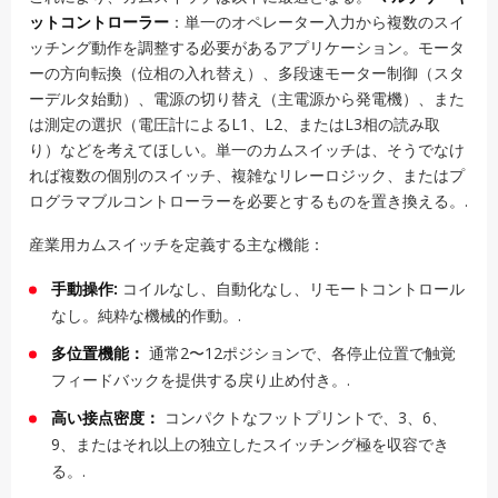
ットコントローラー
：単一のオペレーター入力から複数のスイ
ッチング動作を調整する必要があるアプリケーション。モータ
ーの方向転換（位相の入れ替え）、多段速モーター制御（スタ
ーデルタ始動）、電源の切り替え（主電源から発電機）、また
は測定の選択（電圧計によるL1、L2、またはL3相の読み取
り）などを考えてほしい。単一のカムスイッチは、そうでなけ
れば複数の個別のスイッチ、複雑なリレーロジック、またはプ
ログラマブルコントローラーを必要とするものを置き換える。.
産業用カムスイッチを定義する主な機能：
手動操作:
コイルなし、自動化なし、リモートコントロール
なし。純粋な機械的作動。.
多位置機能：
通常2〜12ポジションで、各停止位置で触覚
フィードバックを提供する戻り止め付き。.
高い接点密度：
コンパクトなフットプリントで、3、6、
9、またはそれ以上の独立したスイッチング極を収容でき
る。.