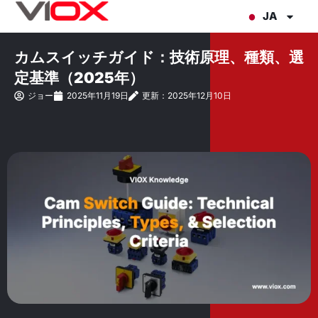
内
JA
容
を
カムスイッチガイド：技術原理、種類、選
ス
定基準（2025年）
キ
ジョー
2025年11月19日
更新：2025年12月10日
ッ
プ