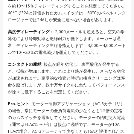
を約10〜15％ディレーティングすることを想定してください。
40°Cで32Aと評価されたカムスイッチは、60°Cのパネルエンク
ロージャーでは24Aしか安全に運べない場合があります。.
高度ディレーティング：
2,000メートルを超えると、空気の希
薄化により冷却効率と絶縁耐力が低下します。メーカーは通
常、ディレーティング曲線を指定します—3,000〜4,000メート
ルで10〜20％の電流減少を想定してください。.
コンタクトの摩耗:
接点が経年劣化し、表面酸化が発生する
と、抵抗が増加します。これにより熱が発生し、さらなる劣化
が加速されます。定期的な検査と時折の接点クリーニングは寿
命を延ばしますが、数十万サイクルにわたってパフォーマンス
が徐々に低下することを想定してください。.
Pro-ヒント:
モーター制御アプリケーション（AC-3カテゴリ）
の場合、常にモーターの全負荷電流の少なくとも1.5倍の定格
のカムスイッチを選択してください。モーターの始動突入電流
（通常はFLAの5〜7倍）は接点に過酷です。モーターが10A
FLAの場合、AC-3デューティで少なくとも16Aと評価されたス