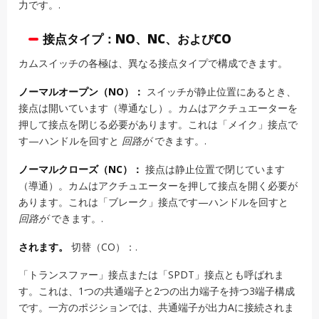
力です。.
接点タイプ：NO、NC、およびCO
カムスイッチの各極は、異なる接点タイプで構成できます。
ノーマルオープン（NO）：
スイッチが静止位置にあるとき、
接点は開いています（導通なし）。カムはアクチュエーターを
押して接点を閉じる必要があります。これは「メイク」接点で
す—ハンドルを回すと
回路が
できます。.
ノーマルクローズ（NC）：
接点は静止位置で閉じています
（導通）。カムはアクチュエーターを押して接点を開く必要が
あります。これは「ブレーク」接点です—ハンドルを回すと
回路が
できます。.
されます。
切替（CO）：.
「トランスファー」接点または「SPDT」接点とも呼ばれま
す。これは、1つの共通端子と2つの出力端子を持つ3端子構成
です。一方のポジションでは、共通端子が出力Aに接続されま