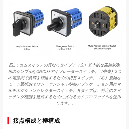
図2：カムスイッチの異なるタイプ：（左）基本的な回路制御
用のシンプルなON/OFFアイソレータースイッチ。（中央）2つ
の電源間で負荷を転送するための切替スイッチ。（右）複雑な
モード選択およびシーケンシャル制御アプリケーション用のマ
ルチポジションセレクタースイッチ。各タイプは、特定のスイ
ッチング機能を達成するために異なるカムプロファイルを使用
します。.
接点構成と極構成