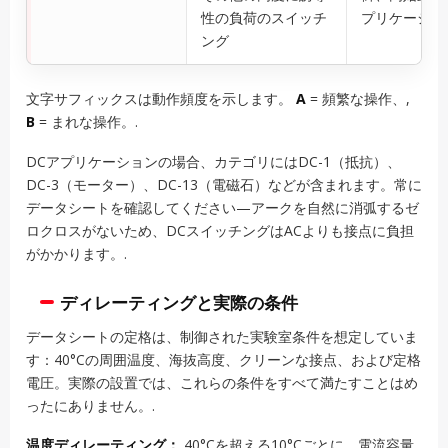
性の負荷のスイッチ
プリケーショ
ング
文字サフィックスは動作頻度を示します。
A
= 頻繁な操作、,
B
= まれな操作。.
DCアプリケーションの場合、カテゴリにはDC-1（抵抗）、
DC-3（モーター）、DC-13（電磁石）などが含まれます。常に
データシートを確認してください—アークを自然に消弧するゼ
ロクロスがないため、DCスイッチングはACよりも接点に負担
がかかります。.
ディレーティングと実際の条件
データシートの定格は、制御された実験室条件を想定していま
す：40°Cの周囲温度、海抜高度、クリーンな接点、および定格
電圧。実際の設置では、これらの条件をすべて満たすことはめ
ったにありません。.
温度ディレーティング：
40°Cを超える10°Cごとに、電流容量