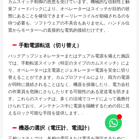
カムスイッチ制御の恩恵を受けています。機械的な信頼性と触
覚フィードバックにより、オペレーターはスイッチが目的の状
態にあることを確信できます—リレーコイルが励磁されるのを
待つ必要も、ソフトウェアの不具合もありません。ハンドル位
置からモーターへの直接的な電気的接続だけです。.
手動電源転送（切り替え）
バックアップジェネレーターまたはデュアル電源を備えた施設
では、手動転送スイッチ（特定のタイプのカムスイッチ）によ
り、オペレーターは主電源とジェネレーター電源を安全に切り
替えることができます。カムプロファイルにより、両方の電源
が同時に接続されることはなく、機器を損傷したり、電力会社
の作業員を危険にさらしたりする可能性のある逆送電を防ぎま
す。これらのスイッチは、多くの法域でコードによって義務付
けられており、メンテナンス中に電源を隔離するための目に見
えるロック可能な手段を提供します。.
機器の選択（電圧計、電流計）
三相システムでは、各相の電圧または電流を測定するために、