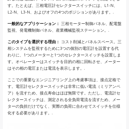
す。たとえば、三相電圧計セレクタースイッチには、L1-N、
L2-N、L3-N、およびオフの4つのポジションがあります。.
一般的なアプリケーション：
三相モーター制御パネル、配電盤
監視、発電機制御パネル、産業機械監視ステーション。.
このタイプを選択する理由：
コスト削減とパネルスペース。三
相システムを監視するために3つの個別の電圧計を設置する代
わりに、1つのメーターと1つのセレクタースイッチを設置しま
す。オペレーターはスイッチを目的の相に回転させ、メーター
はその相の電圧または電流を表示します。.
ここでの重要なエンジニアリング上の考慮事項は、接点定格で
す。電圧計セレクタースイッチは非常に低い電流（ミリアンペ
ア）を流すため、接点寿命はほぼ無限です。ただし、電流計セ
レクタースイッチは、測定される全負荷電流を流すため、メー
ターの負担だけでなく、実際の負荷に合わせてスイッチを仕様
化する必要があります。.