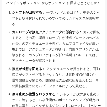
ハンドルをポジション0からポジション1に回すとどうなるか：
シャフトが回転する：
手でハンドルを回すと、中央のシャ
フトと取り付けられているすべてのカムディスクが回転す
る。.
カムローブが接点アクチュエータに係合する：
カムが回転
すると、その高い場所（ローブ）が接点ブロック内のバネ
仕掛けのアクチュエータを押す。カムプロファイルが高い
場所では、アクチュエータが押され、内部スプリングが圧
縮される。カムプロファイルが低い場所（バレー）では、
アクチュエータが緩和される。.
接点が状態を変える：
アクチュエータが押されると、可動
接点がシフトせざるを得なくなり、通常閉接点が開くか、
通常開接点が閉じる。開閉接点の正確な組み合わせは、そ
の回転位置でのカムプロファイルによって異なる。.
戻り止めが位置をロックする：
シャフトが次の戻り止めノ
ッチに達すると、バネ仕掛けのボールベアリングが所定の
位置に落ち、スイッチをポジション1にロックし、オペレー