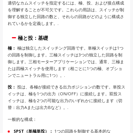
適切なカムスイッチを指定するには、極、投、および接点構成
を理解することが不可欠です。これらの用語は、スイッチが制
御する独立した回路の数と、それらの回路がどのように構成さ
れているかを定義します。.
極と投：基礎
極：
極は独立したスイッチング回路です。単極スイッチは1つ
の回路を制御します。三極スイッチは3つの独立した回路を制
御します。三相モーターアプリケーションでは、通常、三極ま
たは四極スイッチを使用します（相ごとに1つの極、オプショ
ンでニュートラル用に1つ）。.
投：
投は、各極が接続できる出力ポジションの数です。単投ス
イッチは、極を1つの出力（ON/OFF）に接続します。双投ス
イッチは、極を2つの可能な出力のいずれかに接続します（切
替：出力Aまたは出力Bなど）。.
一般的な構成：
SPST（単極単投）：
1つの回路を制御する基本的な