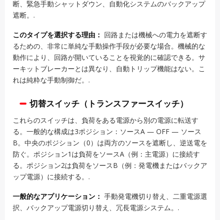
断、緊急手動シャットダウン、自動化システムのバックアップ
遮断。.
このタイプを選択する理由：
回路または機械への電力を遮断す
るための、非常に単純な手動操作手段が必要な場合。機械的な
動作により、回路が開いていることを視覚的に確認できる。サ
ーキットブレーカーとは異なり、自動トリップ機能はない。こ
れは純粋な手動制御だ。.
切替スイッチ（トランスファースイッチ）
これらのスイッチは、負荷をある電源から別の電源に転送す
る。一般的な構成は3ポジション：ソースA — OFF — ソース
B。中央のポジション（0）は両方のソースを遮断し、逆送電を
防ぐ。ポジション1は負荷をソースA（例：主電源）に接続す
る。ポジション2は負荷をソースB（例：発電機またはバックア
ップ電源）に接続する。.
一般的なアプリケーション：
手動発電機切り替え、二重電源選
択、バックアップ電源切り替え、冗長電源システム。.