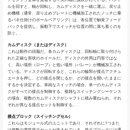
ルを回すと、軸が回転し、カムディスクを一緒に運ぶ。戻り止
め機構（通常、戻り止めプレートに機械加工されたノッチに乗
るバネ仕掛けのボールベアリング）は、各位置で触覚フィード
バックを提供し、振動下でスイッチが位置の間に落ち着くのを
防ぐ。.
カムディスク（またはディスク）
これは動作の頭脳だ。各カムディスクは、回転軸に取り付けら
れた正確な形状のホイールだ。ディスクの外周は円形ではな
く、高い場所（ローブ）と低い場所（バレー）が機械加工され
ている。ディスクが回転すると、これらの輪郭が接点アクチュ
エータを押し、どの接点を閉じるか、どの接点を開いたままに
するかを決定する。単純なスイッチの場合、単一のカムディス
クがすべての接点を制御する。複雑なスイッチングシーケンス
の場合、複数のカムディスクがシャフトに積み重ねられ、それ
ぞれが異なる接点セットを制御する。.
接点ブロック（スイッチングセル）
これらはモジュール式のユニットであり、それぞれに1つまた
は複数の電気接点セットが含まれている。接点ブロックには通