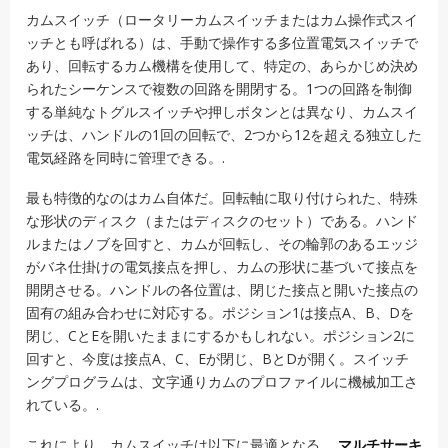
カムスイッチ（ロータリーカムスイッチまたはカム操作式スイ
ッチとも呼ばれる）は、手動で操作する多位置電気スイッチで
あり、回転するカム機構を使用して、特定の、あらかじめ決め
られたシーケンスで複数の回路を開閉する。1つの回路を制御
する単純なトグルスイッチや押しボタンとは異なり、カムスイ
ッチは、ハンドルの1回の回転で、2つから12を超える独立した
電気経路を同時に管理できる。.
最も特徴的なのはカム自体だ。回転軸に取り付けられた、特殊
な形状のディスク（またはディスクのセット）である。ハンド
ルまたはノブを回すと、カムが回転し、その輪郭のあるエッジ
がバネ仕掛けの電気接点を押し、カムの形状に基づいて接点を
開閉させる。ハンドルの各位置は、閉じた接点と開いた接点の
固有の組み合わせに対応する。ポジション1は接点A、B、Dを
閉じ、CとEを開いたままにするかもしれない。ポジション2に
回すと、今度は接点A、C、Eが閉じ、BとDが開く。スイッチ
ングプログラムは、文字通りカムのプロファイルに機械加工さ
れている。.
これにより、カムスイッチは以下に最適となる。
マルチサーキ