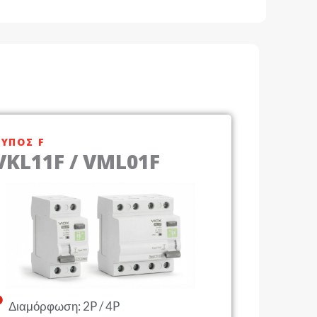
ΤΎΠΟΣ F
VKL11F / VML01F
Διαμόρφωση: 2P / 4P