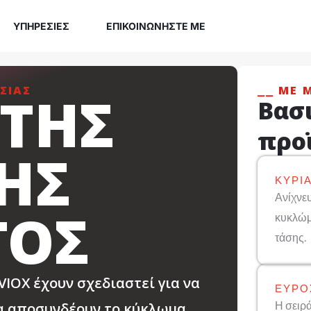
ΥΠΗΡΕΣΊΕΣ
ΕΠΙΚΟΙΝΩΝΉΣΤΕ ΜΕ
ΣΊΑΣ
⎯⎯ ΜΕ 
ΤΗΣ
Βασ
προ
ΉΣ
ΚΎΡΙΑ
Ανίχνε
ΤΟΣ
κυκλώμ
τάσης.
VIOX έχουν σχεδιαστεί για να
ΕΎΡΟ
Η σειρ
να αποσυνδέουν το κύκλωμα