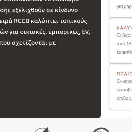
για μο
σης εξελιχθούν σε κίνδυνο
σειρά RCCB καλύπτει τυπικούς
ΚΆΛΥ
ν για οικιακές, εμπορικές, EV,
Οι βασ
που σχετίζονται με
από 16
ευαισθ
ΠΕΔΊ
Οικιακο
φωτοβο
ισχύος.