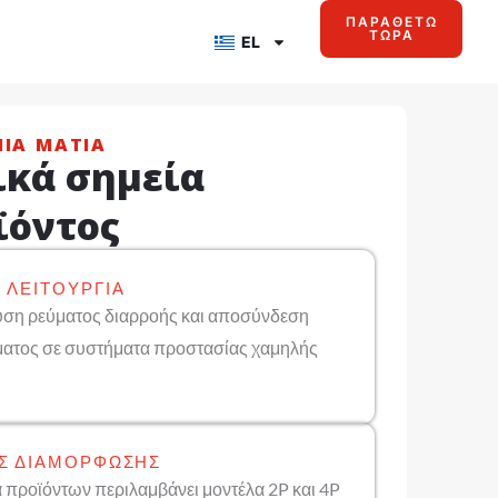
ΠΑΡΑΘΈΤΩ
ΤΏΡΑ
EL
ΜΙΑ ΜΑΤΙΆ
ικά σημεία
ϊόντος
 ΛΕΙΤΟΥΡΓΊΑ
υση ρεύματος διαρροής και αποσύνδεση
ατος σε συστήματα προστασίας χαμηλής
Σ ΔΙΑΜΌΡΦΩΣΗΣ
ά προϊόντων περιλαμβάνει μοντέλα 2P και 4P