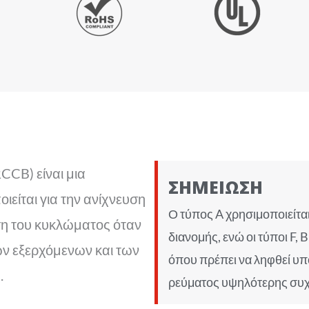
CCB) είναι μια
ΣΗΜΕΙΩΣΗ
είται για την ανίχνευση
Ο τύπος A χρησιμοποιείτα
ση του κυκλώματος όταν
διανομής, ενώ οι τύποι F,
ων εξερχόμενων και των
όπου πρέπει να ληφθεί υ
.
ρεύματος υψηλότερης συχν