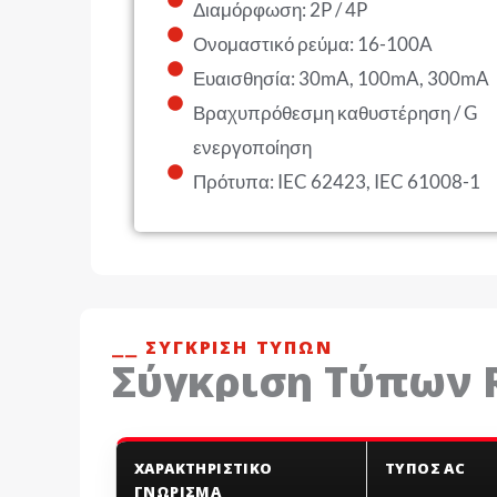
Διαμόρφωση: 2P / 4P
Ονομαστικό ρεύμα: 16-100A
Ευαισθησία: 30mA, 100mA, 300mA
Βραχυπρόθεσμη καθυστέρηση / G
ενεργοποίηση
Πρότυπα: IEC 62423, IEC 61008-1
⎯⎯ ΣΎΓΚΡΙΣΗ ΤΎΠΩΝ
Σύγκριση Τύπων 
ΧΑΡΑΚΤΗΡΙΣΤΙΚΌ
ΤΎΠΟΣ AC
ΓΝΏΡΙΣΜΑ