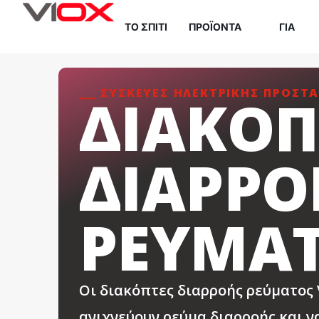
Μετάβαση
ΤΟ ΣΠΊΤΙ
ΠΡΟΪΌΝΤΑ
ΓΙΑ
στο
περιεχόμενο
⎯⎯ ΣΥΣΚΕΥΈΣ ΗΛΕΚΤΡΙΚΉΣ ΠΡΟΣΤΑ
ΔΙΑΚΌΠ
ΔΙΑΡΡΟ
ΡΕΎΜΑ
Οι διακόπτες διαρροής ρεύματος 
ανιχνεύουν ρεύμα διαρροής και 