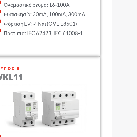
Ονομαστικό ρεύμα: 16-100A
Ευαισθησία: 30mA, 100mA, 300mA
Φόρτιση EV: ✓ Ναι (OVE E8601)
Πρότυπα: IEC 62423, IEC 61008-1
ΤΎΠΟΣ Β
VKL11