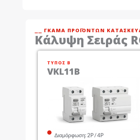
⎯⎯ ΓΚΆΜΑ ΠΡΟΪΌΝΤΩΝ ΚΑΤΑΣΚΕΥ
Κάλυψη Σειράς 
ΤΎΠΟΣ Β
VKL11B
Διαμόρφωση: 2P / 4P