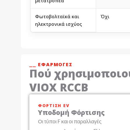
μετατροπέα
Φωτοβολταϊκά και
Όχι
ηλεκτρονικά ισχύος
⎯⎯ ΕΦΑΡΜΟΓΈΣ
Πού χρησιμοποιο
VIOX RCCB
ΦΌΡΤΙΣΗ EV
Υποδομή Φόρτισης
Οι τύποι F και οι παραλλαγές