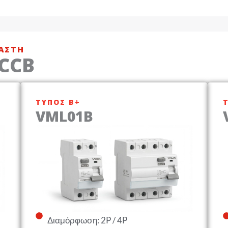
ΑΣΤΉ
RCCB
ΤΎΠΟΣ B+
VML01B
Διαμόρφωση: 2P / 4P