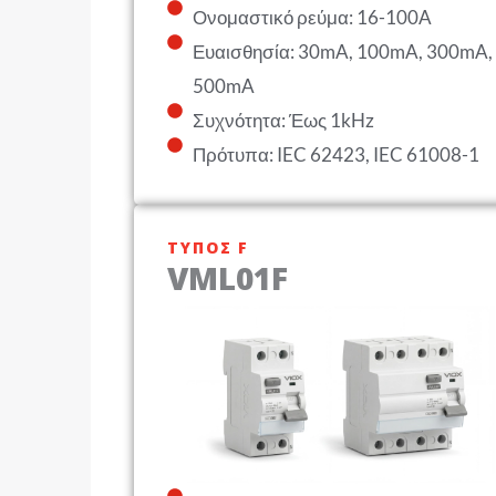
Ονομαστικό ρεύμα: 16-100A
Ευαισθησία: 30mA, 100mA, 300mA,
500mA
Συχνότητα: Έως 1kHz
Πρότυπα: IEC 62423, IEC 61008-1
ΤΎΠΟΣ F
VML01F