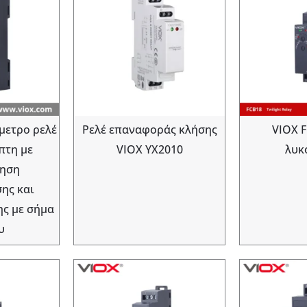
μετρο ρελέ
Ρελέ επαναφοράς κλήσης
VIOX F
πτη με
VIOX YX2010
λυκ
ρηση
ης και
ς με σήμα
υ