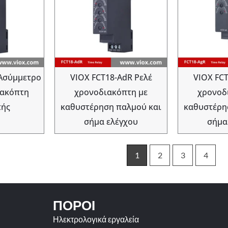
 Ασύμμετρο
VIOX FCT18-AdR Ρελέ
VIOX FCT
ιακόπτη
χρονοδιακόπτη με
χρονοδ
πής
καθυστέρηση παλμού και
καθυστέρη
σήμα ελέγχου
σήμα
1
2
3
4
ΠΌΡΟΙ
Ηλεκτρολογικά εργαλεία