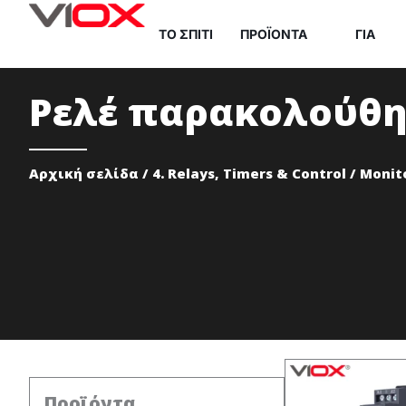
Μετάβαση
ΤΟ ΣΠΊΤΙ
ΠΡΟΪΌΝΤΑ
ΓΙΑ
στο
περιεχόμενο
Ρελέ παρακολούθ
Αρχική σελίδα
/
4. Relays, Timers & Control
/ Monit
Προϊόντα