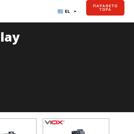
ΠΑΡΑΘΈΤΩ
ΤΏΡΑ
EL
elay